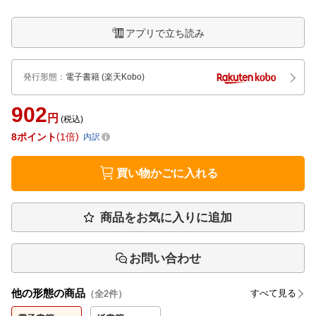
アプリで立ち読み
発行形態
：
電子書籍
(楽天Kobo)
902
円
(税込)
8
ポイント
1倍
内訳
買い物かごに入れる
商品をお気に入りに追加
お問い合わせ
他の形態の商品
すべて見る
（全
2
件）