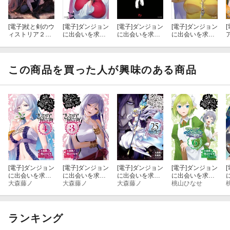
[電子]
杖と剣のウ
[電子]
ダンジョン
[電子]
ダンジョン
[電子]
ダンジョン
[
ィストリア２
に出会いを求め
に出会いを求め
に出会いを求め
グリモアクタ
るのは間違って
るのは間違って
るのは間違って
ー土の姫君ー
いるだろうか
いるだろうか２
いるだろうか
ファミリアクロ
１
ファミリアクロ
ニクル ｅｐｉ
ニクル ｅｐｉ
この商品を買った人が興味のある商品
ｓｏｄｅヘイズ
ｓｏｄｅアスフ
ィ
[電子]
ダンジョン
[電子]
ダンジョン
[電子]
ダンジョン
[電子]
ダンジョン
[
に出会いを求め
に出会いを求め
に出会いを求め
に出会いを求め
るのは間違って
大森藤ノ
るのは間違って
大森藤ノ
るのは間違って
大森藤ノ
るのは間違って
桃山ひなせ
いるだろうか フ
いるだろうか フ
いるだろうか 外
いるだろうか フ
ァミリアクロニ
ァミリアクロニ
伝 ソード・オ
ァミリアクロニ
クル episodeフ
クル episodeフ
ラトリア 25巻
クル episodeリ
ク
レイヤ 4巻
レイヤ 3巻
ュー 6巻
ランキング