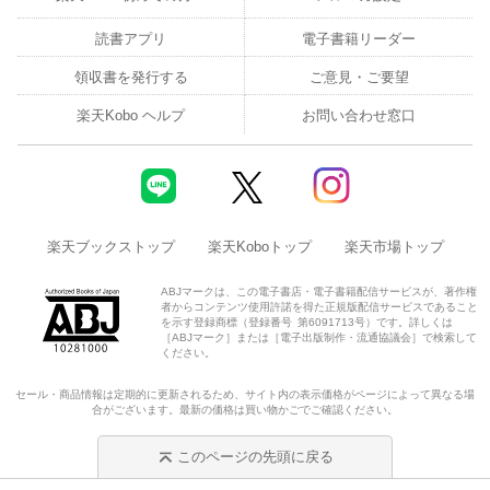
読書アプリ
電子書籍リーダー
領収書を発行する
ご意見・ご要望
楽天Kobo ヘルプ
お問い合わせ窓口
楽天ブックストップ
楽天Koboトップ
楽天市場トップ
ABJマークは、この電子書店・電子書籍配信サービスが、著作権
者からコンテンツ使用許諾を得た正規版配信サービスであること
を示す登録商標（登録番号 第6091713号）です。詳しくは
［ABJマーク］または［電子出版制作・流通協議会］で検索して
ください。
セール・商品情報は定期的に更新されるため、サイト内の表示価格がページによって異なる場
合がございます。最新の価格は買い物かごでご確認ください。
このページの先頭に戻る