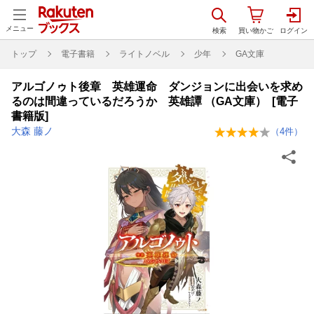
メニュー
トップ
電子書籍
ライトノベル
少年
GA文庫
アルゴノゥト後章 英雄運命 ダンジョンに出会いを求め
るのは間違っているだろうか 英雄譚 （GA文庫） [電子
書籍版]
大森 藤ノ
（
4
件）