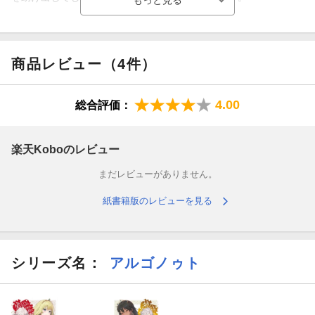
道化が自由に踊り、自由に謳う、とっておきの茶番。
愚物から愚者へ。
商品レビュー（4件）
愚者から世界へ。
4.00
総合評価：
世界から未来へ。
楽天Koboのレビュー
正義が巡るように、神話もまた巡る。
まだレビューがありません。
「神々よ、ご照覧あれ！ 私が始まりの英雄だ！！」
紙書籍版のレビューを見る
だから、そうーーこれは道化の『英雄譚』に違いないの。
※電子版は紙書籍版と一部異なる場合がありますので、あらかじ
めご了承ください
シリーズ名：
アルゴノゥト