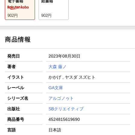
電子書籍
紙書籍
902
円
902
円
商品情報
発売日
2023年08月30日
著者
大森 藤ノ
イラスト
かかげ , ヤスダ スズヒト
レーベル
GA文庫
シリーズ名
アルゴノゥト
出版社
SBクリエイティブ
商品番号
4524815619690
言語
日本語