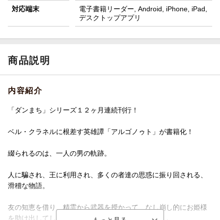
対応端末
電子書籍リーダー, Android, iPhone, iPad,
デスクトップアプリ
商品説明
内容紹介
「ダンまち」シリーズ１２ヶ月連続刊行！
ベル・クラネルに根差す英雄譚「アルゴノゥト」が書籍化！
綴られるのは、一人の男の軌跡。
人に騙され、王に利用され、多くの者達の思惑に振り回される、
滑稽な物語。
友の知恵を借り、精霊から武器を授かって、なし崩し的にお姫様
を助け出してしまうような、とびっきりの『喜劇』。