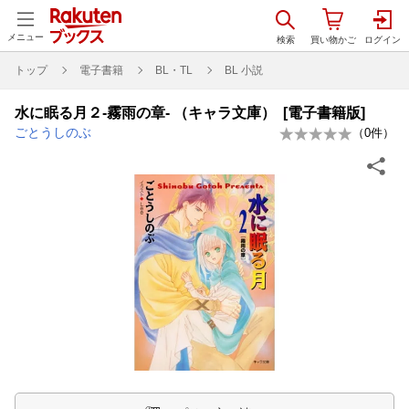
メニュー
トップ
電子書籍
BL・TL
BL 小説
水に眠る月２-霧雨の章- （キャラ文庫） [電子書籍版]
ごとうしのぶ
（
0
件）