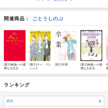
関連商品
：
ごとうしのぶ
[電子]
崎義一の優
[電子]
マイ・プレ
[電子]
卒業
[電子]
崎義一の優
[
雅なる生活 愛
シャス
雅なる生活 フ
しきリインカー
ラワー・シャワ
ネーション【電
ー
子特典付き】
ランキング
総合