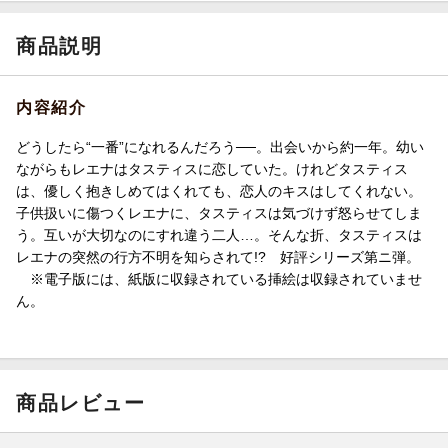
商品説明
内容紹介
どうしたら“一番”になれるんだろう──。出会いから約一年。幼い
ながらもレエナはタスティスに恋していた。けれどタスティス
は、優しく抱きしめてはくれても、恋人のキスはしてくれない。
子供扱いに傷つくレエナに、タスティスは気づけず怒らせてしま
う。互いが大切なのにすれ違う二人…。そんな折、タスティスは
レエナの突然の行方不明を知らされて!? 好評シリーズ第ニ弾。
※電子版には、紙版に収録されている挿絵は収録されていませ
ん。
商品レビュー