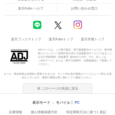
楽天Kobo ヘルプ
お問い合わせ窓口
楽天ブックストップ
楽天Koboトップ
楽天市場トップ
ABJマークは、この電子書店・電子書籍配信サービスが、著作権
者からコンテンツ使用許諾を得た正規版配信サービスであること
を示す登録商標（登録番号 第6091713号）です。詳しくは
［ABJマーク］または［電子出版制作・流通協議会］で検索して
ください。
セール・商品情報は定期的に更新されるため、サイト内の表示価格がページによって異なる場
合がございます。最新の価格は買い物かごでご確認ください。
このページの先頭に戻る
表示モード
モバイル
PC
企業情報
個人情報保護方針
特定商取引法に基づく表記