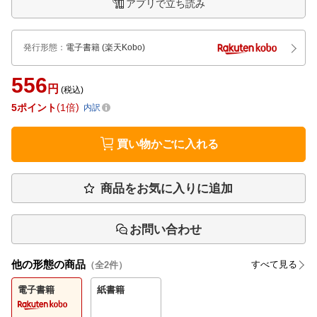
アプリで立ち読み
発行形態
：
電子書籍
(楽天Kobo)
556
円
(税込)
5
ポイント
1倍
内訳
買い物かごに入れる
商品をお気に入りに追加
お問い合わせ
他の形態の商品
すべて見る
（全
2
件）
電子書籍
紙書籍