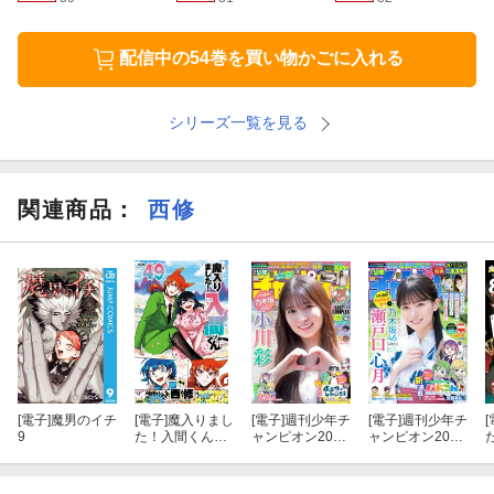
配信中の54巻を買い物かごに入れる
シリーズ一覧を見る
関連商品
：
西修
[電子]
魔男のイチ
[電子]
魔入りまし
[電子]
週刊少年チ
[電子]
週刊少年チ
[
9
た！入間くん
ャンピオン2026
ャンピオン2026
49
年35号
年34号
E