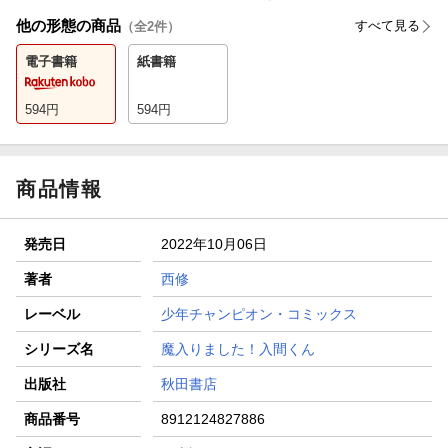
他の形態の商品
すべて見る
（全
2
件）
電子書籍
紙書籍
594
円
594
円
商品情報
発売日
2022年10月06日
著者
西修
レーベル
少年チャンピオン・コミックス
シリーズ名
魔入りました！入間くん
出版社
秋田書店
商品番号
8912124827886