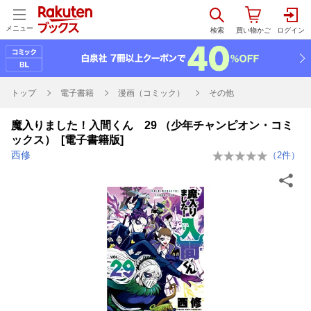
メニュー
トップ
電子書籍
漫画（コミック）
その他
魔入りました！入間くん 29 （少年チャンピオン・コミ
ックス） [電子書籍版]
西修
（
2
件）