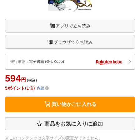
アプリで立ち読み
ブラウザで立ち読み
発行形態
：
電子書籍
(楽天Kobo)
594
円
(税込)
5
ポイント
1倍
内訳
買い物かごに入れる
商品をお気に入りに追加
※このコンテンツは文字サイズの変更ができません。