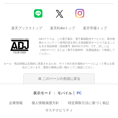
楽天ブックストップ
楽天Koboトップ
楽天市場トップ
ABJマークは、この電子書店・電子書籍配信サービスが、著作権
者からコンテンツ使用許諾を得た正規版配信サービスであること
を示す登録商標（登録番号 第6091713号）です。詳しくは
［ABJマーク］または［電子出版制作・流通協議会］で検索して
ください。
セール・商品情報は定期的に更新されるため、サイト内の表示価格がページによって異なる場
合がございます。最新の価格は買い物かごでご確認ください。
このページの先頭に戻る
表示モード
モバイル
PC
企業情報
個人情報保護方針
特定商取引法に基づく表記
サステナビリティ