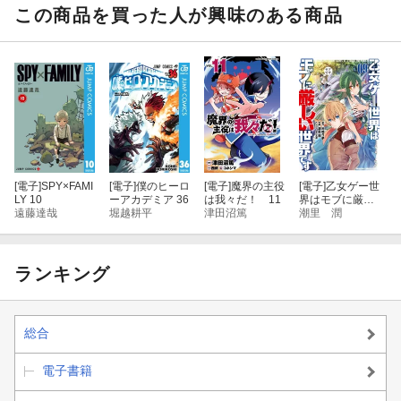
この商品を買った人が興味のある商品
[電子]
SPY×FAMI
[電子]
僕のヒーロ
[電子]
魔界の主役
[電子]
乙女ゲー世
LY 10
ーアカデミア 36
は我々だ！ 11
界はモブに厳し
遠藤達哉
堀越耕平
津田沼篤
い世界です 09
潮里 潤
ランキング
総合
電子書籍