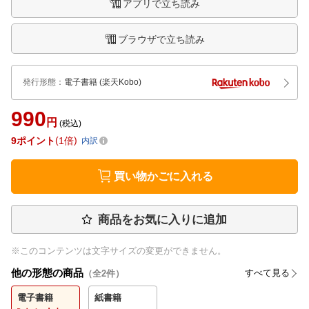
アプリで立ち読み
ブラウザで立ち読み
発行形態
：
電子書籍
(楽天Kobo)
990
円
(税込)
9
ポイント
1倍
内訳
買い物かごに入れる
商品をお気に入りに追加
※このコンテンツは文字サイズの変更ができません。
他の形態の商品
すべて見る
（全
2
件）
電子書籍
紙書籍