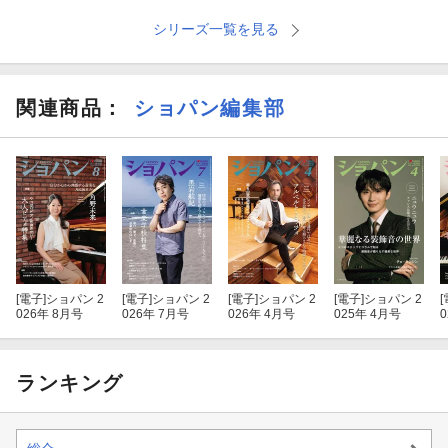
シリーズ一覧を見る
関連商品
：
ショパン編集部
[電子]
ショパン 2
[電子]
ショパン 2
[電子]
ショパン 2
[電子]
ショパン 2
[
026年 8月号
026年 7月号
026年 4月号
025年 4月号
ランキング