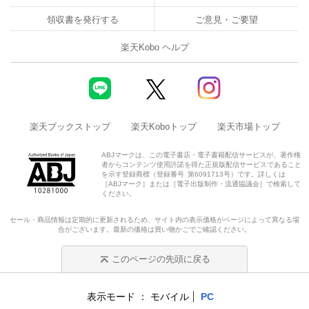
領収書を発行する
ご意見・ご要望
楽天Kobo ヘルプ
楽天ブックストップ
楽天Koboトップ
楽天市場トップ
ABJマークは、この電子書店・電子書籍配信サービスが、著作権
者からコンテンツ使用許諾を得た正規版配信サービスであること
を示す登録商標（登録番号 第6091713号）です。詳しくは
［ABJマーク］または［電子出版制作・流通協議会］で検索して
ください。
セール・商品情報は定期的に更新されるため、サイト内の表示価格がページによって異なる場
合がございます。最新の価格は買い物かごでご確認ください。
このページの先頭に戻る
表示モード
モバイル
PC