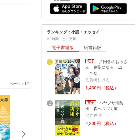
ランキング：小説・エッセイ
※1時間ごとに更新
電子書籍版
紙書籍版
片田舎のおっさ
1
ん、剣聖になる 11
〜た…
佐賀崎しげる
ページ：
1
/
4
1,430円（税込）
ハヤブサ消防
2
団 森へつづく道
池井戸潤
2,200円（税込）