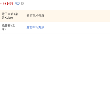
ント
1倍
内訳
電子書籍
(楽
越前宰相秀康
天Kobo)
紙書籍
(文
越前宰相秀康
庫)