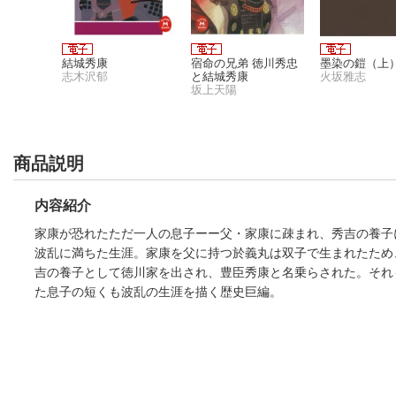
しー東福
結城秀康
宿命の兄弟 徳川秀忠
墨染の鎧（上
子ー（新
志木沢郁
と結城秀康
火坂雅志
坂上天陽
商品説明
内容紹介
家康が恐れたただ一人の息子ーー父・家康に疎まれ、秀吉の養子
波乱に満ちた生涯。家康を父に持つ於義丸は双子で生まれたため
吉の養子として徳川家を出され、豊臣秀康と名乗らされた。それ
た息子の短くも波乱の生涯を描く歴史巨編。