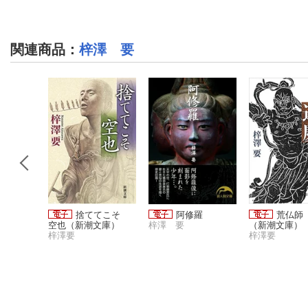
関連商品
：
梓澤 要
になった
捨ててこそ
阿修羅
荒仏師
虎
空也（新潮文庫）
梓澤 要
（新潮文庫）
梓澤要
梓澤要