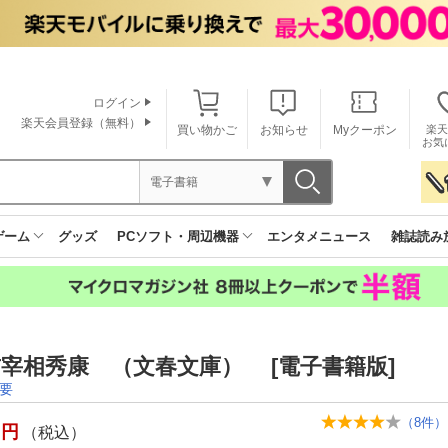
ログイン
楽天会員登録（無料）
買い物かご
お知らせ
Myクーポン
楽天
お気
電子書籍
ゲーム
グッズ
PCソフト・周辺機器
エンタメニュース
雑誌読み
宰相秀康 （文春文庫） [電子書籍版]
要
（
8
件）
円
（税込）