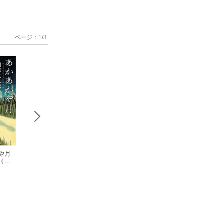
ページ：
1
/
3
や月
遊部（上）
画狂其一
方丈の孤月
（新
梓澤要
梓澤要
鴨長明伝ー（新潮
庫）
梓澤要