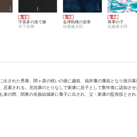
）
宇喜多の捨て嫁
会津執権の栄誉
将軍の子
木下昌輝
佐藤巖太郎
佐藤巖太郎
に出された秀康。関ヶ原の戦いの後に越前、福井藩の藩祖となり徳川幕
、忌避される。兄信康のとりなしで家康に息子として数年後に認知させ
も束の間、関東の名族結城家に養子に出され、父・家康の監視役とされ