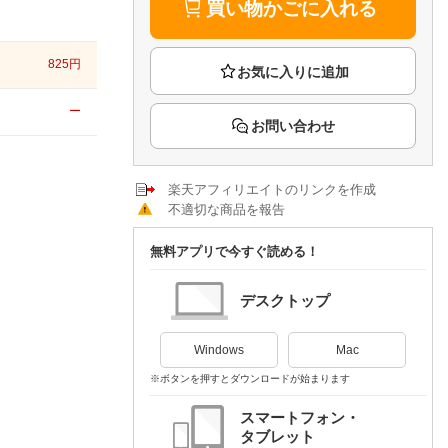
楽天チケット
買い物かごに入れる
エンタメニュース
推し楽
825
円
ー
お問い合わせ
楽天アフィリエイトのリンクを作成
不適切な商品を報告
無料アプリで今すぐ読める！
デスクトップ
Windows
Mac
※ボタンを押すとダウンロードが始まります
スマートフォン・
タブレット