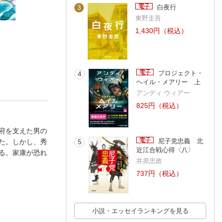
白夜行
3
東野圭吾
1,430円（税込）
小早川隆景
悪名残すとも
武田家滅亡
江宮隆之
吉川永青
伊東 潤
プロジェクト・
4
ヘイル・メアリー 上
アンディ ウィアー
825円（税込）
府を支えた男の
尼子党忠義 北
た。しかし、秀
5
近江合戦心得〈八〉
る。家康が恐れ
井原忠政
737円（税込）
小説・エッセイランキングを見る