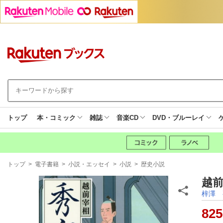
トップ
本・コミック
雑誌
音楽CD
DVD・ブルーレイ
現
トップ
>
電子書籍
>
小説・エッセイ
>
小説
>
歴史小説
在
地
越前
梓澤 
825