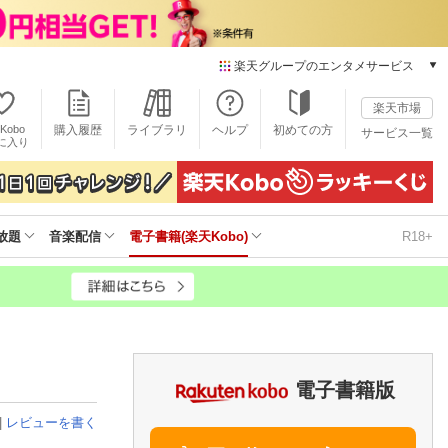
楽天グループのエンタメサービス
電子書籍
楽天市場
楽天Kobo
Kobo
購入履歴
ライブラリ
ヘルプ
初めての方
サービス一覧
本/ゲーム/CD/DVD
に入り
楽天ブックス
雑誌読み放題
楽天マガジン
放題
音楽配信
電子書籍(楽天Kobo)
R18+
音楽配信
楽天ミュージック
動画配信
楽天TV
動画配信ガイド
Rakuten PLAY
無料テレビ
電子書籍版
Rチャンネル
|
レビューを書く
チケット