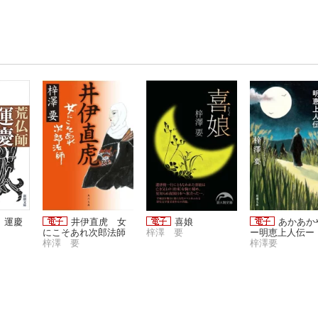
 運慶
井伊直虎 女
喜娘
あかあか
にこそあれ次郎法師
梓澤 要
ー明恵上人伝ー
梓澤 要
潮文庫）
梓澤要