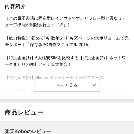
内容紹介
［この電子書籍は固定型レイアウトです。リフロー型と異なりビ
ューア機能が制限されます（※）］
【総力特集】“初めて”も“数年ぶり”も55ページの大ボリュームで完
全サポート「保存版PC自作マニュアル 2015」
【特別企画(1)】6大格安SIMを比較する【特別企画(2)】ネットワ
ークまわりの便利アイテム大集合！
【特別企画(3)】Bluetoothキーボードオールスターズ
【特別付録小冊子】今さら聞けないジョーシキも、マニアックな
チューニングテクも「自作PCがよくなるWindows設定集」
※固定型レイアウトはページを画像化した構造であるため、ペー
商品レビュー
ジの拡大縮小を除く機能は利用できません。また、モノクロ表示
の端末ではカラーページ部分で一部見づらい場合があります。
楽天Koboのレビュー