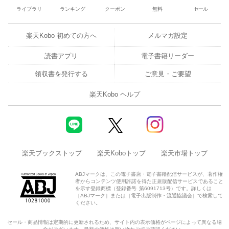
ライブラリ
ランキング
クーポン
無料
セール
楽天Kobo 初めての方へ
メルマガ設定
読書アプリ
電子書籍リーダー
領収書を発行する
ご意見・ご要望
楽天Kobo ヘルプ
楽天ブックストップ
楽天Koboトップ
楽天市場トップ
ABJマークは、この電子書店・電子書籍配信サービスが、著作権
者からコンテンツ使用許諾を得た正規版配信サービスであること
を示す登録商標（登録番号 第6091713号）です。詳しくは
［ABJマーク］または［電子出版制作・流通協議会］で検索して
ください。
セール・商品情報は定期的に更新されるため、サイト内の表示価格がページによって異なる場