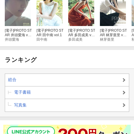
[電子]
PROTO ST
[電子]
PROTO ST
[電子]
PROTO ST
[電子]
PROTO ST
[
AR 井頭愛海 vol.
AR 田中南 vol.1
AR 多田成美 vol.
AR 林芽亜里 vol.
A
1
井頭愛海
田中南
1
多田成美
1
林芽亜里
1
ランキング
総合
電子書籍
写真集