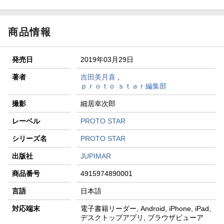
商品情報
発売日
2019年03月29日
著者
吉田美月喜
,
ｐｒｏｔｏ ｓｔａｒ編集部
撮影
細居幸次郎
レーベル
PROTO STAR
シリーズ名
PROTO STAR
出版社
JUPIMAR
商品番号
4915974890001
言語
日本語
対応端末
電子書籍リーダー, Android, iPhone, iPad,
デスクトップアプリ, ブラウザビューア