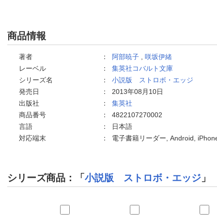
商品情報
著者
：
阿部暁子
,
咲坂伊緒
レーベル
：
集英社コバルト文庫
シリーズ名
：
小説版 ストロボ・エッジ
発売日
：
2013年08月10日
出版社
：
集英社
商品番号
：
4822107270002
言語
：
日本語
対応端末
：
電子書籍リーダー, Android, iPho
シリーズ商品：「
小説版 ストロボ・エッジ
」