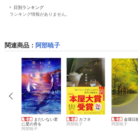
日別ランキング
ランキング情報がありません。
関連商品
：
阿部暁子
版 アオ
まだいない君
カフネ
金環日
に星の舟を
阿部暁子
阿部暁子
阿部暁子