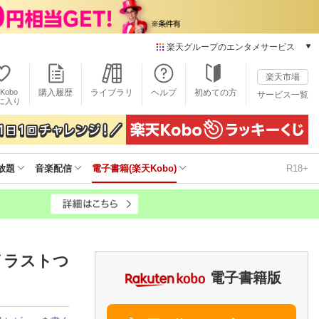
楽天グループのエンタメサービス
電子書籍
楽天市場
楽天Kobo
Kobo
購入履歴
ライブラリ
ヘルプ
初めての方
サービス一覧
本/ゲーム/CD/DVD
に入り
楽天ブックス
雑誌読み放題
楽天マガジン
放題
音楽配信
電子書籍(楽天Kobo)
R18+
音楽配信
楽天ミュージック
動画配信
楽天TV
動画配信ガイド
Rakuten PLAY
イラストつ
無料テレビ
電子書籍版
Rチャンネル
チケット