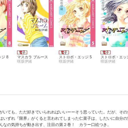
ジ 8
マスカラ ブルース
ストロボ・エッジ 5
ストロボ・エッジ
咲坂伊緒
咲坂伊緒
咲坂伊緒
がいても、ただ好きでいられればいいーーそう思っていた。だが、その
はいずれ『限界』がくると言われてしまった仁菜子は、しだいに自分の
んなの気持ちが動き出す、注目の第２巻！ カラー口絵つき。