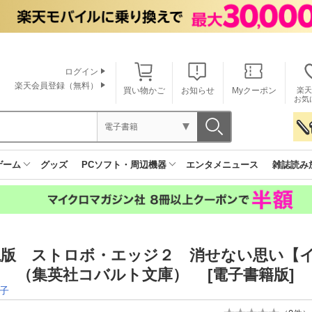
ログイン
楽天会員登録（無料）
買い物かご
お知らせ
Myクーポン
楽天
お気
電子書籍
ゲーム
グッズ
PCソフト・周辺機器
エンタメニュース
雑誌読み
説版 ストロボ・エッジ２ 消せない思い【
 （集英社コバルト文庫） [電子書籍版]
子