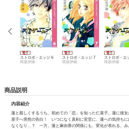
35
ストロボ・エッジ 6
ストロボ・エッジ 7
ストロボ・エッ
咲坂伊緒
咲坂伊緒
咲坂伊緒
商品説明
内容紹介
蓮と親しくするうち、初めての「恋」を知った仁菜子。蓮に彼女
菜子へ突然の告白！ いつになく真剣に安堂に、蓮への気持ちに
なくなり…？ 一方、蓮と麻由香の関係にも、変化が表れる。み