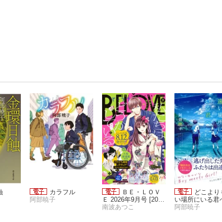
蝕
カラフル
ＢＥ・ＬＯＶ
どこより
阿部暁子
Ｅ 2026年9月号 [2026
い場所にいる君
年7月31日発売]
南波あつこ
阿部暁子