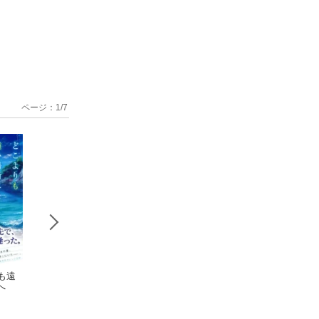
ページ：
1
/
7
も遠
また君と出会
パラ・スタ
どこよりも
へ
う未来のために
ー ＜Ｓｉｄｅ 宝
い場所にいる君へ 
阿部暁子
良＞
阿部暁子
阿部暁子