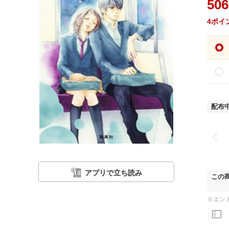
506
4
ポイ
配布
アプリで立ち読み
この
※エン