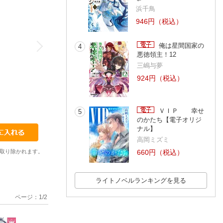
浜千鳥
946円（税込）
俺は星間国家の
4
悪徳領主！12
三嶋与夢
924円（税込）
ＶＩＰ 幸せ
5
のかたち【電子オリジ
ナル】
高岡ミズミ
取り除かれます。
660円（税込）
ライトノベルランキングを見る
ページ：
1
/
2