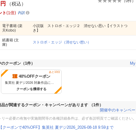
（
0
件）
円
（税込）
ント
1倍
内訳
電子書籍
(楽
小説版 ストロボ・エッジ２ 消せない思い【イラストつ
天Kobo)
き】
紙書籍
(文
ストロボ・エッジ（消せない想い）
庫)
中のクーポン
（
1
件）
M
あと10日
40%OFFクーポン
集英社 夏デジ2026 対象作品に使えるクーポン！slt（8月18日9:59まで）
クーポンを獲得する
商品が関連するクーポン・キャンペーンがあります
（1件）
開催中のキャンペー
トリー必要の有無や実施期間等の各種詳細条件は、必ず各説明頁でご確認ください
【クーポンで40%OFF】集英社 夏デジ2026_2026-08-18 9:59まで