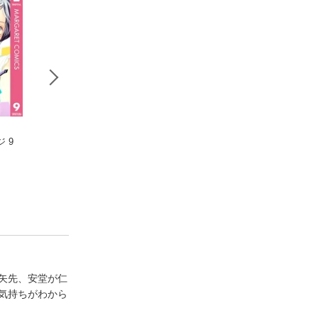
 9
ストロボ・エッジ 10
恋をするつもりはな
美しい彼【SS付
咲坂伊緒
かった【電子限定描
子限定版】
き下ろし付き】
鈴丸みんた
凪良ゆう
矢先、安堂が仁
気持ちがわから