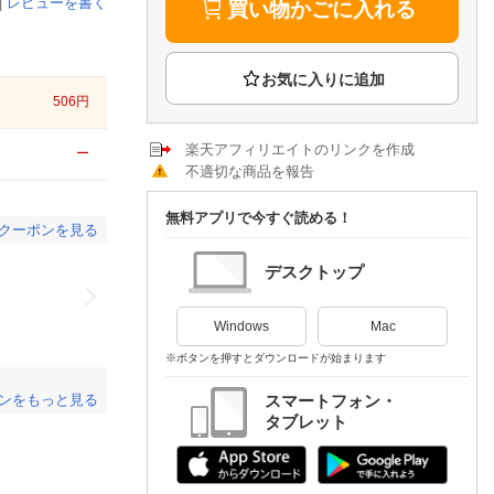
楽天チケット
|
レビューを書く
買い物かごに入れる
エンタメニュース
推し楽
506
円
楽天アフィリエイトのリンクを作成
ー
不適切な商品を報告
無料アプリで今すぐ読める！
yクーポンを見る
デスクトップ
Windows
Mac
※ボタンを押すとダウンロードが始まります
スマートフォン・
ンをもっと見る
タブレット
。