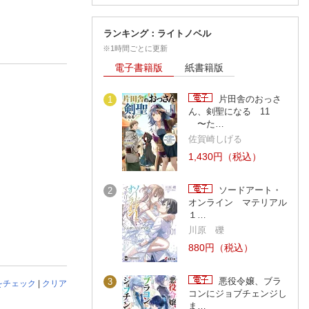
ランキング：ライトノベル
※1時間ごとに更新
電子書籍版
紙書籍版
片田舎のおっさ
1
ん、剣聖になる 11
〜た…
佐賀崎しげる
1,430円（税込）
ソードアート・
2
オンライン マテリアル
１…
川原 礫
880円（税込）
悪役令嬢、ブラ
3
をチェック
|
クリア
コンにジョブチェンジし
ま…