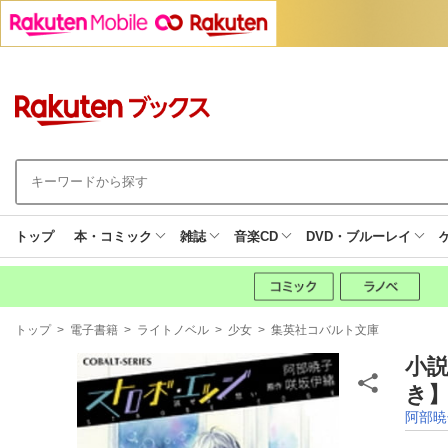
トップ
本・コミック
雑誌
音楽CD
DVD・ブルーレイ
現
トップ
>
電子書籍
>
ライトノベル
>
少女
>
集英社コバルト文庫
在
地
小
き】
阿部暁