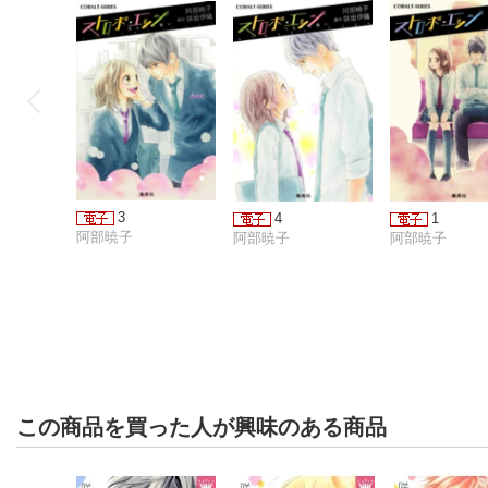
3
4
1
阿部暁子
阿部暁子
阿部暁子
この商品を買った人が興味のある商品