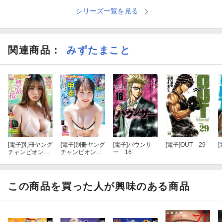
シリーズ一覧を見る
関連商品
：
みずたまこと
[電子]
別冊ヤング
[電子]
別冊ヤング
[電子]
バウンサ
[電子]
OUT 29
[
チャンピオン20
チャンピオン
ー 16
26年9月号
2026年8月号
この商品を買った人が興味のある商品