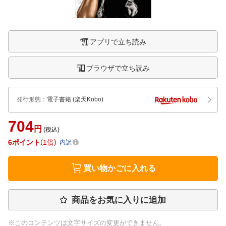
アプリで立ち読み
ブラウザで立ち読み
発行形態
：
電子書籍
(楽天Kobo)
704
円
(税込)
6
ポイント
1倍
内訳
買い物かごに入れる
商品をお気に入りに追加
※このコンテンツは文字サイズの変更ができません。