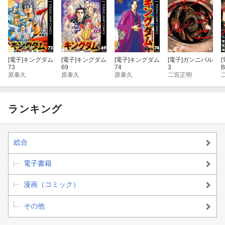
[電子]
キングダム
[電子]
キングダム
[電子]
キングダム
[電子]
ガンニバル
[
73
69
74
3
原泰久
原泰久
原泰久
二宮正明
ランキング
総合
電子書籍
漫画（コミック）
その他