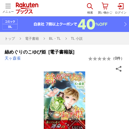
メニュー
トップ
電子書籍
BL・TL
TL 小説
絲めぐりのこゆび姫 [電子書籍版]
天ヶ森雀
（
0
件）