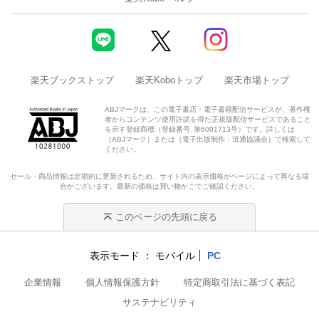
楽天ブックストップ
楽天Koboトップ
楽天市場トップ
ABJマークは、この電子書店・電子書籍配信サービスが、著作権
者からコンテンツ使用許諾を得た正規版配信サービスであること
を示す登録商標（登録番号 第6091713号）です。詳しくは
［ABJマーク］または［電子出版制作・流通協議会］で検索して
ください。
セール・商品情報は定期的に更新されるため、サイト内の表示価格がページによって異なる場
合がございます。最新の価格は買い物かごでご確認ください。
このページの先頭に戻る
表示モード
モバイル
PC
企業情報
個人情報保護方針
特定商取引法に基づく表記
サステナビリティ