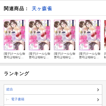
関連商品
：
天ヶ森雀
[電子]
クールな御
[電子]
クールな御
[電子]
クールな御
[電子]
クールな御
[
曹司は地味な眼
曹司は地味な眼
曹司は地味な眼
曹司は地味な眼
鏡OLを愛し尽く
鏡OLを愛し尽く
鏡OLを愛し尽く
鏡OLを愛し尽く
したい【分冊
したい【分冊
したい【分冊
したい【分冊
版】 6話
版】 7話
版】 5話
版】 4話
ランキング
総合
電子書籍