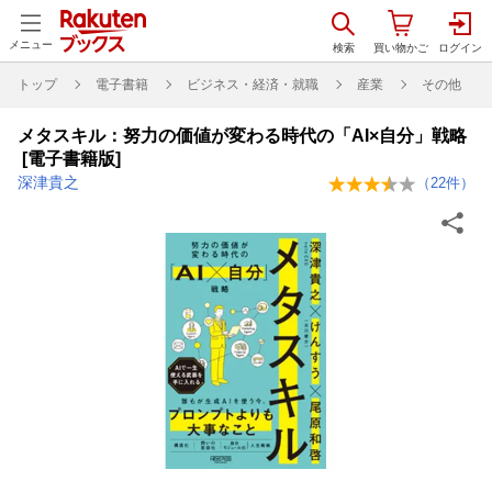
メニュー
トップ
電子書籍
ビジネス・経済・就職
産業
その他
メタスキル：努力の価値が変わる時代の「AI×自分」戦略
[電子書籍版]
深津貴之
（
22
件）