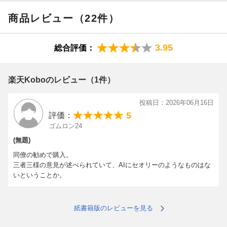
「メタスキル」で「AI後の仕事の仕方」に備える！
商品レビュー（22件）
「メタスキル」とは、いわば「ゲームの構造を探り、ルールを書
3.95
総合評価：
き換えたり、新しいルールを見つける力」のこと。生成AIを使い
ながら構造を捉え、自分の価値が発揮しやすい仕組みを作った
り、新しいゲームを見つけたりすることで、これからの自分の居
楽天Koboのレビュー（1件）
場所が見えてきます。
投稿日：2026年06月16日
AI時代をリードする３人は、どんなAIの使い方をしているのか？
5
評価：
本書は、深津貴之さん、古川健介（けんすう）さん、尾原和啓さ
ゴムロン24
んと、異なる分野で活躍する3人が、それぞれの「AI:heavy_multi
(無題)
plication_x:自分」の仕組みを紹介。深津流「死なない構造設
同僚の勧めで購入。
計」、けんすう流「ゲームをずらす視点」、尾原流「信頼を複利
三者三様の意見が述べられていて、AIにセオリーのようなものはな
で増やす仕組み」など、どれか１つ読むだけでも、視点が変わり
いということか。
ます。
第１章 努力の方向性が変わる時代に、私たちは立っている
紙書籍版のレビューを見る
第２章 努力の価値が暴落する時代に価値を持つ「メタスキル」