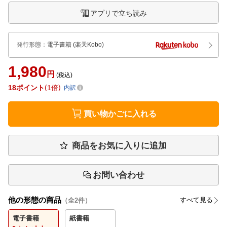
アプリで立ち読み
発行形態
：
電子書籍
(楽天Kobo)
1,980
円
(税込)
18
ポイント
1倍
内訳
買い物かごに入れる
商品をお気に入りに追加
お問い合わせ
他の形態の商品
すべて見る
（全
2
件）
電子書籍
紙書籍