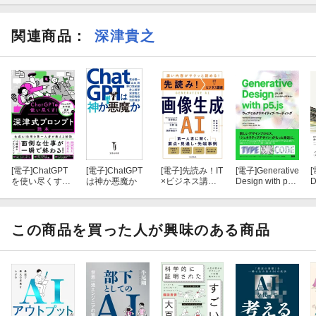
とは？
関連商品
：
深津貴之
第３章 AIで自分の「資産」を循環させる仕組みを作る
第４章 これから起こること ーー AI時代の「人間」の再定義
[電子]
ChatGPT
[電子]
ChatGPT
[電子]
先読み！IT
[電子]
Generative
[
を使い尽くす！
は神か悪魔か
×ビジネス講
Design with p5.j
D
深津式プロン
座 画像生成AI
s - ［p5.js版ジェ
プト読本
ネラティブデザ
イン］ ーウェブ
でのクリエイテ
この商品を買った人が興味のある商品
ィブ・コーディ
ング