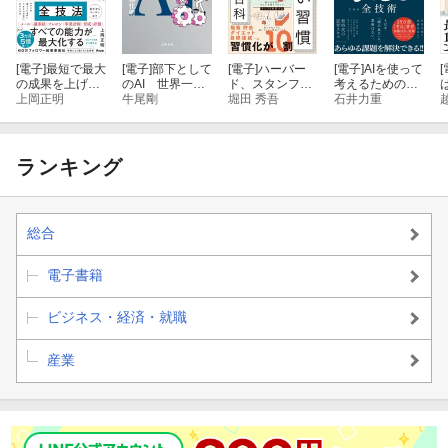
[電子]
最短で最大
[電子]
部下として
[電子]
ハーバー
[電子]
AIを使って
[
の成果を上げる
のAI 世界一流
ド、スタンフォ
考えるための全
AIアウトプット
上岡正明
エンジニアの進
牛尾剛
ード、オックス
堀田 秀吾
技術
石井力重
の全技法
化術
フォード… 科学
的に証明された
すごい習慣大百
科
ランキング
総合
電子書籍
ビジネス・経済・就職
産業