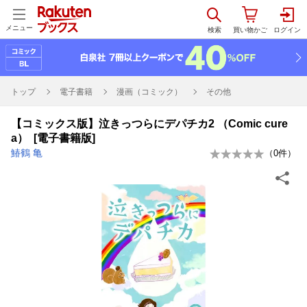
メニュー
トップ
電子書籍
漫画（コミック）
その他
【コミックス版】泣きっつらにデパチカ2 （Comic cure
a） [電子書籍版]
鰆鶴 亀
（
0
件）