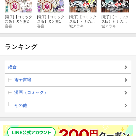
[電子]
【コミック
[電子]
【コミック
[電子]
【コミック
[電子]
【コミック
ス版】犬と燕2
ス版】犬と燕1
ス版】ヒナの和
ス版】ヒナの和
喜喜
喜喜
酒2
城アラキ
酒1
城アラキ
ランキング
総合
電子書籍
漫画（コミック）
その他