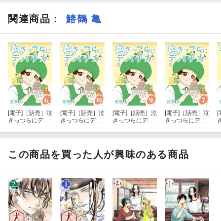
関連商品
：
鰆鶴 亀
[電子]
［話売］泣
[電子]
［話売］泣
[電子]
［話売］泣
[電子]
［話売］泣
[
きっつらにデパ
きっつらにデパ
きっつらにデパ
きっつらにデパ
チカ6
チカ10
チカ9
チカ7
この商品を買った人が興味のある商品