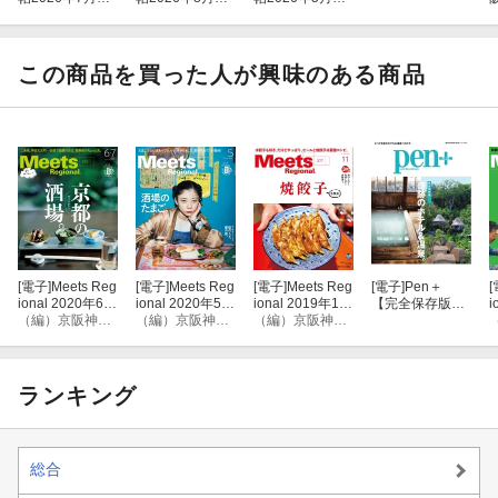
「西宮と芦屋
「梅田へ50！」
「京都、左京
と。」
区。」
この商品を買った人が興味のある商品
[電子]
Meets Reg
[電子]
Meets Reg
[電子]
Meets Reg
[電子]
Pen＋
[
ional 2020年6・
ional 2020年5月
ional 2019年11
【完全保存版】
i
7月合併号・電
（編）京阪神エルマガジン社
号・電子版
（編）京阪神エルマガジン社
月号・電子版
（編）京阪神エルマガジン社
奇跡のホテル
子版
＆温泉。 （メデ
ィアハウスムッ
ク）
ランキング
総合