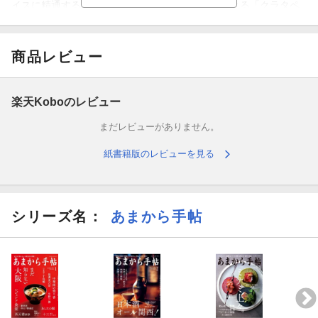
イスに精通するライター・カワムラケンジさんによる「クラタペ
ッパーについて」と、読み応えのあるコラムが2本。そして「型破
りな精肉店『サカエヤ』」では店主・新保吉伸さんに登場いただ
き、仕事の流儀を話していただきました。また、その『サカエ
商品レビュー
ヤ』から仕入れる『La Cime（ラ シーム）』の高田シェフ、『TA
MANEGI（タマネギ）』の地当方（じとほう）シェフも登場。“な
ぜ『サカエヤ』の肉を使うのか？”についてコメントをしてくれて
楽天Koboのレビュー
います。
まだレビューがありません。
そして、二部は多彩なビーフ専門店が登場。いま食べたい京阪神
紙書籍版のレビューを見る
で話題の焼肉店6軒の紹介にはじまり、続くコーナーでは堺の焼肉
店の店名に多い“ちゃん”のナゾに迫ります。そして、いま注目を集
める肉づくしのコースが愉しめる肉割烹3軒に、わざわざ食べに行
きたい郊外にある絶品バーガーの紹介も。
シリーズ名：
あまから手帖
そのほか、連載コラムはノンフィクション作家・後藤正治さんに
ご執筆いただき、「門上武司の僕の尊敬する皿」は『ヴィラ アイ
ーダ』のメニューからこだわりの詰まった一品をピックアップ。
「岡さんのヒ・ミ・ツ酒場」ではお忍びで通う洋風ダイニング
を。「船越雅代のセカイカイセキ」では春のカイセキ３を紹介
し、「地酒の星」は「大治郎」で知られる『畑酒造』を舞台に、