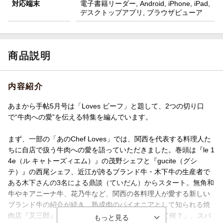
対応端末
電子書籍リーダー, Android, iPhone, iPad,
デスクトップアプリ, ブラウザビューア
商品説明
内容紹介
あまから手帖5月号は「Loves ビーフ」と題して、2つの切り口
で“牛肉への愛”を伝える特集を編んでいます。
まず、一部の「あのChef Loves」では、関西を代表する料理人た
ちに自店で扱う牛肉への愛を語っていただきました。巻頭は『le 1
4e（ル キャトーズィエム）』の茂野シェフと『gucite（グシ
テ）』の西尾シェフ、近江が誇るブランド牛・木下牛の生産者で
ある木下さんの3名による鼎談（ていだん）からスタート。無角和
牛やキアニーナ牛、花乃牛など、関西の各料理人が愛する新しい
ブランド牛の紹介が続き、熟成肉のパイオニアとして知られる焼
肉店『又三郎』の荒井さんが注目する「Q Beefって何？」、スパ