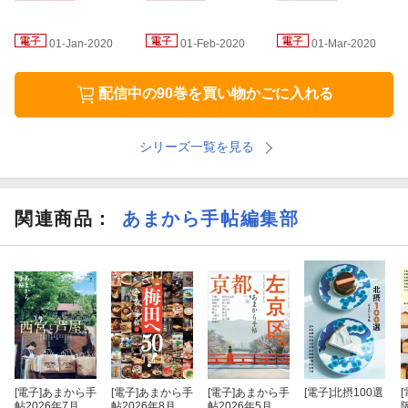
「19歳の酒」プロジェクトに密着。そして、「京都、散歩の途中
で。」では祇園新橋界隈にある老舗の一軒、食を支える名脇役を
01-Jan-2020
01-Feb-2020
01-Mar-2020
紹介する「バイプレ!!」では天然砥石にスポットを当てています。
配信中の90巻を買い物かごに入れる
シリーズ一覧を見る
関連商品
：
あまから手帖編集部
[電子]
あまから手
[電子]
あまから手
[電子]
あまから手
[電子]
北摂100選
[
帖2026年7月号
帖2026年8月号
帖2026年5月号