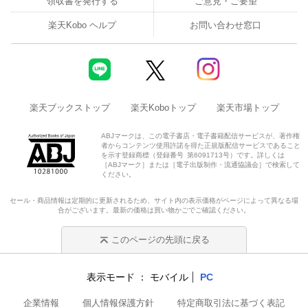
領収書を発行する
ご意見・ご要望
楽天Kobo ヘルプ
お問い合わせ窓口
楽天ブックストップ
楽天Koboトップ
楽天市場トップ
ABJマークは、この電子書店・電子書籍配信サービスが、著作権
者からコンテンツ使用許諾を得た正規版配信サービスであること
を示す登録商標（登録番号 第6091713号）です。詳しくは
［ABJマーク］または［電子出版制作・流通協議会］で検索して
ください。
セール・商品情報は定期的に更新されるため、サイト内の表示価格がページによって異なる場
合がございます。最新の価格は買い物かごでご確認ください。
このページの先頭に戻る
表示モード
モバイル
PC
企業情報
個人情報保護方針
特定商取引法に基づく表記