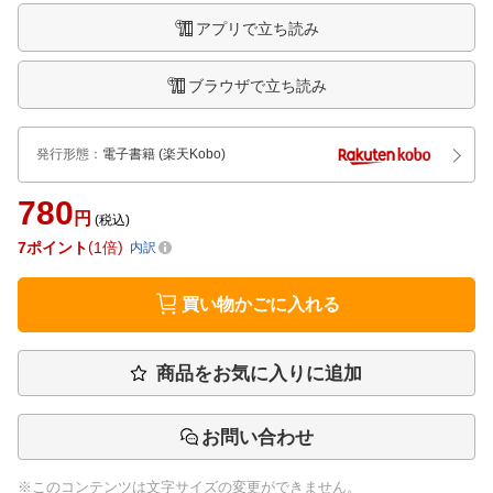
アプリで立ち読み
ブラウザで立ち読み
発行形態
：
電子書籍
(楽天Kobo)
780
円
(税込)
7
ポイント
1倍
内訳
買い物かごに入れる
商品をお気に入りに追加
お問い合わせ
※このコンテンツは文字サイズの変更ができません。