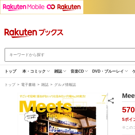
トップ
本・コミック
雑誌
音楽CD
DVD・ブルーレイ
現
トップ
>
電子書籍
>
雑誌
>
グルメ情報誌
在
地
Me
570
5
ポイ
※この