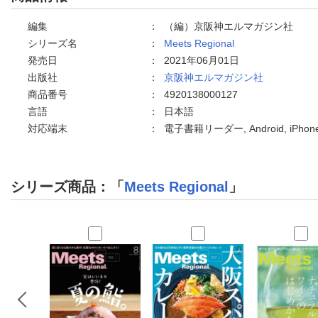
編集
：
（編）京阪神エルマガジン社
シリーズ名
：
Meets Regional
発売日
：
2021年06月01日
出版社
：
京阪神エルマガジン社
商品番号
：
4920138000127
言語
：
日本語
対応端末
：
電子書籍リーダー, Android, iPh
シリーズ商品：「
Meets Regional
」