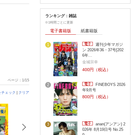
ランキング：雑誌
※1時間ごとに更新
電子書籍版
紙書籍版
週刊少年マガジ
1
ン 2026年36・37号[202
6年…
金城宗幸
400円（税込）
ページ：1/15
FINEBOYS 2026
2
年9月号
をチェック
|
クリア
800円（税込）
anan(アンアン) 2
3
026年 8月19日号 No.25
0…