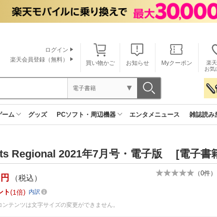
ログイン
楽天会員登録（無料）
買い物かご
お知らせ
Myクーポン
楽天
お気
電子書籍
ゲーム
グッズ
PCソフト・周辺機器
エンタメニュース
雑誌読み
ets Regional 2021年7月号・電子版 [電子書
（
0
件）
円
（税込）
ント
1倍
内訳
コンテンツは文字サイズの変更ができません。