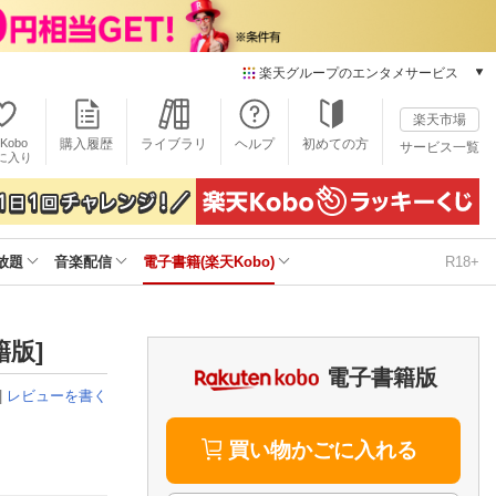
楽天グループのエンタメサービス
電子書籍
楽天市場
楽天Kobo
Kobo
購入履歴
ライブラリ
ヘルプ
初めての方
サービス一覧
本/ゲーム/CD/DVD
に入り
楽天ブックス
雑誌読み放題
楽天マガジン
放題
音楽配信
電子書籍(楽天Kobo)
R18+
音楽配信
楽天ミュージック
動画配信
楽天TV
籍版]
動画配信ガイド
電子書籍版
Rakuten PLAY
|
レビューを書く
無料テレビ
Rチャンネル
買い物かごに入れる
チケット