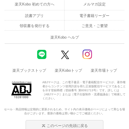
楽天Kobo 初めての方へ
メルマガ設定
読書アプリ
電子書籍リーダー
領収書を発行する
ご意見・ご要望
楽天Kobo ヘルプ
楽天ブックストップ
楽天Koboトップ
楽天市場トップ
ABJマークは、この電子書店・電子書籍配信サービスが、著作権
者からコンテンツ使用許諾を得た正規版配信サービスであること
を示す登録商標（登録番号 第6091713号）です。詳しくは
［ABJマーク］または［電子出版制作・流通協議会］で検索して
ください。
セール・商品情報は定期的に更新されるため、サイト内の表示価格がページによって異なる場
合がございます。最新の価格は買い物かごでご確認ください。
このページの先頭に戻る