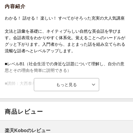
内容紹介
わかる！ 話せる！ 楽しい！ すべてがそろった充実の大人気講座
文法と語彙を基礎に、ネイティブらしい自然な英会話を学びま
す。会話表現をわかりやすく体系化。覚えることへのハードルが
グッと下がります。入門者から、まとまった話を組み立てられる
流暢な話者へとレベルアップします。
■レベルB1（社会生活での身近な話題について理解し、自分の意
思とその理由を簡単に説明できる）
■講師：大西泰斗
■ご注意ください■
※ＮＨＫテキスト電子版では権利処理の都合上、一部コンテンツ
商品レビュー
やコーナーを掲載していない場合があります。ご了承ください。
■今月のテーマ
楽天Koboのレビュー