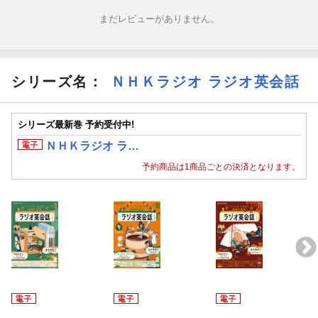
まだレビューがありません。
思いやる（１）
アドバイス
シリーズ名：
ＮＨＫラジオ ラジオ英会話
助力を申し出る
食べ物をすすめる
シリーズ最新巻 予約受付中!
ＮＨＫラジオ ラ…
食べ物のすすめを断る
予約商品は1商品ごとの決済となります。
■連載
鴻巣友季子「名著への招待 海外文学の本棚から」
ポール・クリス・マクベイ「クリスの英語でよもやま話」