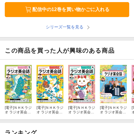
配信中の12巻を買い物かごに入れる
シリーズ一覧を見る
この商品を買った人が興味のある商品
[電子]
ＮＨＫラジ
[電子]
ＮＨＫラジ
[電子]
ＮＨＫラジ
[電子]
ＮＨＫラジ
[
オ ラジオ英会話
オ ラジオ英会話
オ ラジオ英会話
オ ラジオ英会話
2026年5月号
2026年7月号
2026年4月号
2026年3月号
［雑誌］
［雑誌］
［雑誌］
［雑誌］
ランキング