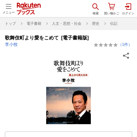
メニュー
トップ
電子書籍
人文・思想・社会
歴史
伝記
歌舞伎町より愛をこめて [電子書籍版]
李小牧
（
1
件）