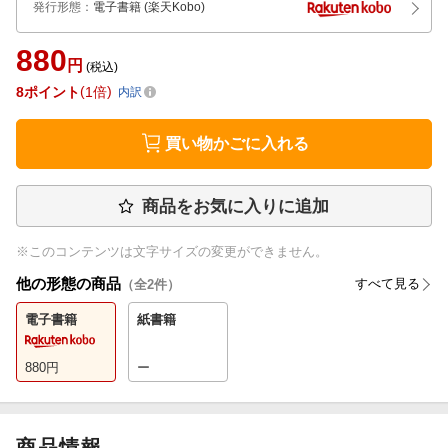
発行形態
：
電子書籍
(楽天Kobo)
880
円
(税込)
8
ポイント
1倍
内訳
買い物かごに入れる
商品をお気に入りに追加
※このコンテンツは文字サイズの変更ができません。
他の形態の商品
すべて見る
（全
2
件）
電子書籍
紙書籍
880
円
ー
商品情報