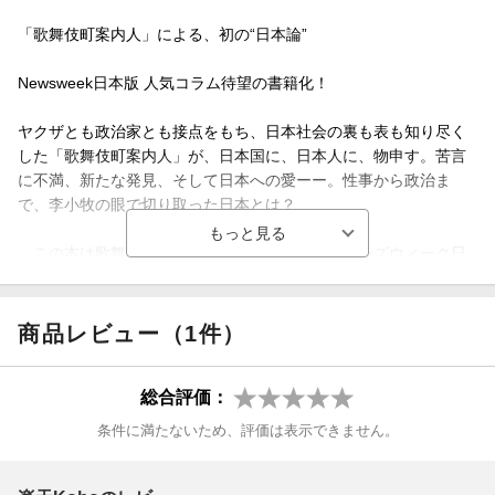
「歌舞伎町案内人」による、初の“日本論”
Newsweek日本版 人気コラム待望の書籍化！
ヤクザとも政治家とも接点をもち、日本社会の裏も表も知り尽く
した「歌舞伎町案内人」が、日本国に、日本人に、物申す。苦言
に不満、新たな発見、そして日本への愛ーー。性事から政治ま
で、李小牧の眼で切り取った日本とは？
この本は歌舞伎町案内人こと私、李小牧のニューズウィーク日
本版の連載「TＯKYＯ EYE」と、週刊大衆増刊の連載「闇の
邂逅」から抜粋したコラムをまとめたものである。これまで日中
合わせて十六冊の本を出版した私にとって、この本はさしずめ十
商品レビュー（1件）
七番目の「孩子（子供）」、そして自分自身以外のことを書いた
初めての“評論集”である。
総合評価：
条件に満たないため、評価は表示できません。