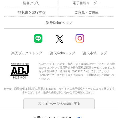
読書アプリ
電子書籍リーダー
領収書を発行する
ご意見・ご要望
楽天Kobo ヘルプ
楽天ブックストップ
楽天Koboトップ
楽天市場トップ
ABJマークは、この電子書店・電子書籍配信サービスが、著作権
者からコンテンツ使用許諾を得た正規版配信サービスであること
を示す登録商標（登録番号 第6091713号）です。詳しくは
［ABJマーク］または［電子出版制作・流通協議会］で検索して
ください。
セール・商品情報は定期的に更新されるため、サイト内の表示価格がページによって異なる場
合がございます。最新の価格は買い物かごでご確認ください。
このページの先頭に戻る