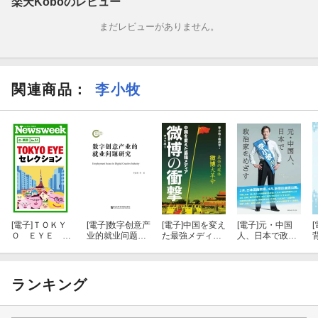
楽天Koboのレビュー
まだレビューがありません。
関連商品
：
李小牧
[電子]
ＴＯＫＹ
[電子]
数字创意产
[電子]
中国を変え
[電子]
元・中国
[
Ｏ ＥＹＥ セ
业的就业问题研
た最強メディ
人、日本で政治
レクション（ニ
究
ア 微博（ウェ
家をめざす
ューズウィーク
イボー）の衝撃
日本版e-新書No.
24）
ランキング