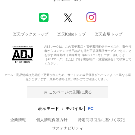
楽天ブックストップ
楽天Koboトップ
楽天市場トップ
ABJマークは、この電子書店・電子書籍配信サービスが、著作権
者からコンテンツ使用許諾を得た正規版配信サービスであること
を示す登録商標（登録番号 第6091713号）です。詳しくは
［ABJマーク］または［電子出版制作・流通協議会］で検索して
ください。
セール・商品情報は定期的に更新されるため、サイト内の表示価格がページによって異なる場
合がございます。最新の価格は買い物かごでご確認ください。
このページの先頭に戻る
表示モード
モバイル
PC
企業情報
個人情報保護方針
特定商取引法に基づく表記
サステナビリティ