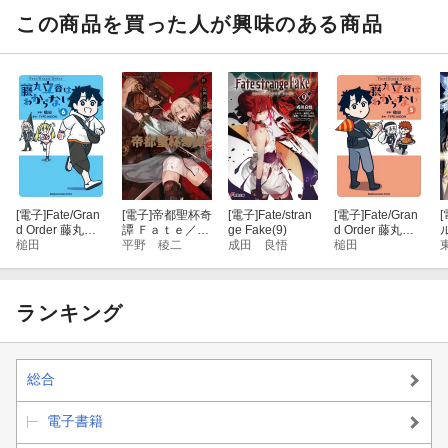
この商品を買った人が興味のある商品
[電子]
Fate/Gran
[電子]
帝都聖杯奇
[電子]
Fate/stran
[電子]
Fate/Gran
[
d Order 藤丸立
譚 Ｆａｔｅ／ｔ
ge Fake(9)
d Order 藤丸立
香はわからない
槌田
ｙｐｅ Ｒｅｄｌ
平野 稜二
成田 良悟
香はわからない
槌田
（6）
ｉｎｅ（６）
（5）
ランキング
総合
電子書籍