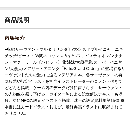
商品説明
内容紹介
●収録サーヴァントマルタ〔サンタ〕/太公望/ドブルイニャ・ニキ
チッチ/ビーストIV/闇のコヤンスカヤ/ヘファイスティオン/マナナ
ン・マク・リール〔バゼット〕/徴姉妹/太歳星君/スーパーバニヤ
ン/大黒天/メアリー・アニング「Fate/Grand Order」に登場するサ
ーヴァントたちの魅力に迫るマテリアル本。各サーヴァントの再
臨段階や設定イラストを担当イラストレーターのコメント付きで
どどんと掲載。ゲーム内のデータだけに留まらず、サーヴァント
の人物像を掘り下げる、ライター陣による設定解説テキストも収
録。更にNPCの設定イラストも掲載。珠玉の設定資料集第15弾!※
本書にはカードイラストおよび、最終再臨イラストは収録されて
おりません。