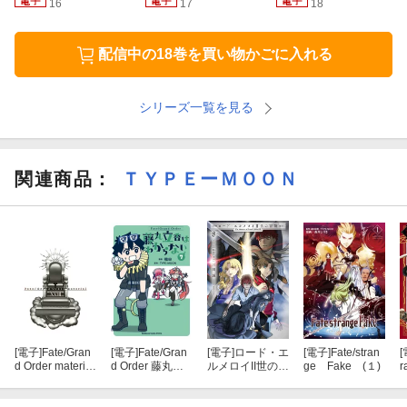
16
17
18
配信中の18巻を買い物かごに入れる
シリーズ一覧を見る
関連商品
：
ＴＹＰＥーＭＯＯＮ
[電子]
Fate/Gran
[電子]
Fate/Gran
[電子]
ロード・エ
[電子]
Fate/stran
[
d Order material
d Order 藤丸立
ルメロイII世の冒
ge Fake (１)
r
XVIII
香はわからない
険 ８ フェムの船
（7）
宴(下)