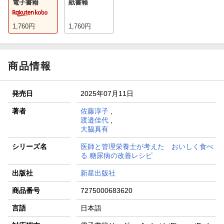
電子書籍
紙書籍
1,760
円
1,760
円
商品情報
発売日
2025年07月11日
著者
佐藤淳子
,
渡邉佳代
,
大脇真有
シリーズ名
医師と管理栄養士が考えた おいしく食べ
る 糖尿病の改善レシピ
出版社
新星出版社
商品番号
7275000683620
言語
日本語