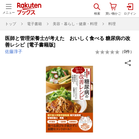
メニュー
トップ
電子書籍
美容・暮らし・健康・料理
料理
医師と管理栄養士が考えた おいしく食べる 糖尿病の改
善レシピ [電子書籍版]
佐藤淳子
（
0
件）