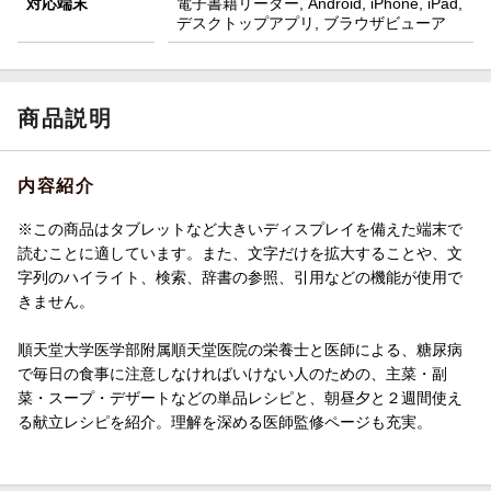
対応端末
電子書籍リーダー, Android, iPhone, iPad,
デスクトップアプリ, ブラウザビューア
商品説明
内容紹介
※この商品はタブレットなど大きいディスプレイを備えた端末で
読むことに適しています。また、文字だけを拡大することや、文
字列のハイライト、検索、辞書の参照、引用などの機能が使用で
きません。
順天堂大学医学部附属順天堂医院の栄養士と医師による、糖尿病
で毎日の食事に注意しなければいけない人のための、主菜・副
菜・スープ・デザートなどの単品レシピと、朝昼夕と２週間使え
る献立レシピを紹介。理解を深める医師監修ページも充実。