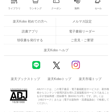
ライブラリ
ランキング
クーポン
無料
セール
楽天Kobo 初めての方へ
メルマガ設定
読書アプリ
電子書籍リーダー
領収書を発行する
ご意見・ご要望
楽天Kobo ヘルプ
楽天ブックストップ
楽天Koboトップ
楽天市場トップ
ABJマークは、この電子書店・電子書籍配信サービスが、著作権
者からコンテンツ使用許諾を得た正規版配信サービスであること
を示す登録商標（登録番号 第6091713号）です。詳しくは
［ABJマーク］または［電子出版制作・流通協議会］で検索して
ください。