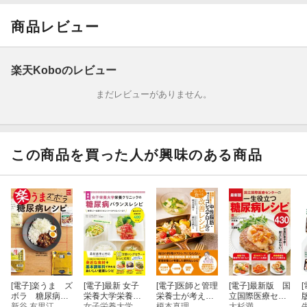
商品レビュー
楽天Koboのレビュー
まだレビューがありません。
この商品を買った人が興味のある商品
[電子]
楽うま ズ
[電子]
最新 女子
[電子]
医師と管理
[電子]
最新版 国
[
ボラ 糖尿病レ
栄養大学栄養ク
栄養士が考え
立国際医療セン
シピ
新谷 友里江
リニックの糖尿
女子栄養大学栄養クリニック
た おいしく食
榎本真理
ターの一生役立
大杉満