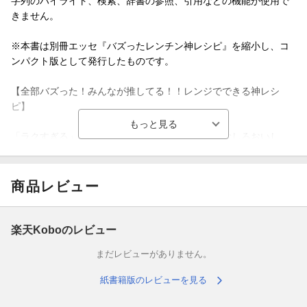
字列のハイライト、検索、辞書の参照、引用などの機能が使用で
きません。
※本書は別冊エッセ『バズったレンチン神レシピ』を縮小し、コ
ンパクト版として発行したものです。
【全部バズった！みんなが推してる！！レンジでできる神レシ
ピ】
「ラクすぎる」「電子レンジでつくったほうが、むしろおいし
い！」と、ネットで大好評のレンチンレシピが大集合！
SNSやブログで人気の料理家・山本ゆりさん、リュウジさん、た
商品レビュー
っきーママさんなどのレンチン厳選レシピだから、忙しい人は時
短になり、料理初心者にも失敗なしの簡単レシピばかり。
楽天Koboのレビュー
ラクしておいしい！がかなう77レシピです
まだレビューがありません。
【Contents】
紙書籍版のレビューを見る
・山本ゆりさんのレンチン丼&麺・リュウジさんのレンチンちょい