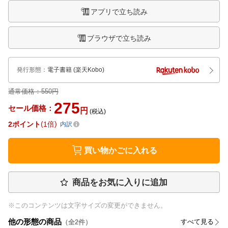
アプリで立ち読み
ブラウザで立ち読み
発行形態
：
電子書籍
(楽天Kobo)
通常価格：
550円
275
セール価格：
円
(税込)
2
ポイント
1倍
内訳
買い物かごに入れる
商品をお気に入りに追加
※このコンテンツは文字サイズの変更ができません。
他の形態の商品
すべて見る
（全
2
件）