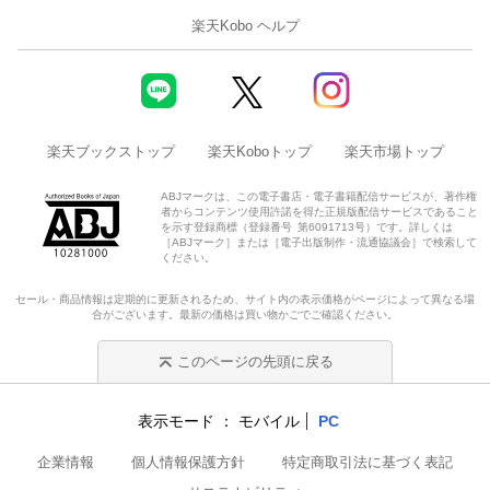
楽天Kobo ヘルプ
楽天ブックストップ
楽天Koboトップ
楽天市場トップ
ABJマークは、この電子書店・電子書籍配信サービスが、著作権
者からコンテンツ使用許諾を得た正規版配信サービスであること
を示す登録商標（登録番号 第6091713号）です。詳しくは
［ABJマーク］または［電子出版制作・流通協議会］で検索して
ください。
セール・商品情報は定期的に更新されるため、サイト内の表示価格がページによって異なる場
合がございます。最新の価格は買い物かごでご確認ください。
このページの先頭に戻る
表示モード
モバイル
PC
企業情報
個人情報保護方針
特定商取引法に基づく表記