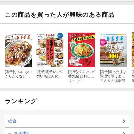
めし&おつまみ・たっきーママさんのレンチンスイーツ・つくりお
き食堂・まりえさんのレンチンつくりおき・井上かなえさんのレ
この商品を買った人が興味のある商品
ンチン糖質オフおかず
[電子]
なんにもつ
[電子]
電子レンジ
[電子]
バズレシピ
[電子]
凍ったまま
[
くりたくない日
のいちばんおい
番外編 給料日前
調理で即うま！
の神ラク！ごは
しいレシピ69
ごはん
リュウジ
下味冷凍のラク
ＥＳＳＥ編集部
ん
おかず100
ランキング
総合
電子書籍