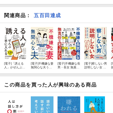
× 飲み会で仲良くなる
関連商品
：
五百田達成
○ ランチ・お茶で仲良くなる
★【電子書籍限定】あなたの弱点に合わせて読む場所がわかる！
特設ページ付き！
[電子]
「誘える
[電子]
不機嫌な妻
[電子]
不機嫌な長
[電子]
察しない男
[
人」がぜんぶ手
無関心な夫うま
男・長女 無責任
説明しない女 男
に入れる
くいっている夫
な末っ子たち
に通じる話し方
婦の話し方【気
【目的別で読み
女に伝わる話し
を付けるべきポ
方がわかる！特
方
イントがわか
別企画目次付
この商品を買った人が興味のある商品
る！特設ページ
き！】
付き！】