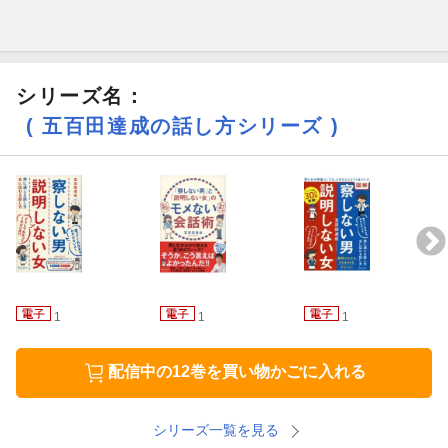
テレビやラジオで活躍する“コミュニケーションの達人"が教える、
超雑談力7つのルール+場面別のコツが満載。明日から使える一冊
です。
シリーズ名：
( 五百田達成の話し方シリーズ )
さぁ、一生モノの雑談力を身につけましょう。
【あなたはどっち？ 雑談の凡人／達人】
× おもしろい話をしようとする
○ 会話のラリーを続ける
× 天気の話や時事ネタを話す
1
1
1
○ エピソードや経験談を話す
配信中の12巻を買い物かごに入れる
×「さ・し・す・せ・そ」であいづちを打つ
シリーズ一覧を見る
○ 「あ・い・う・え・お」でリアクションする