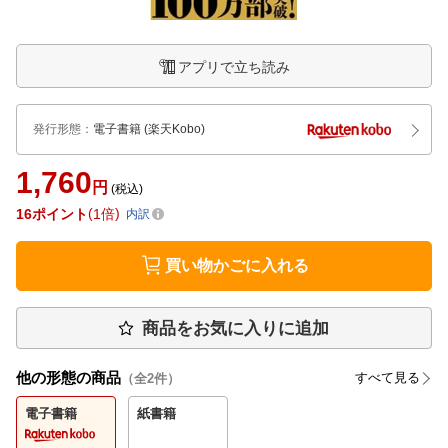
アプリで立ち読み
発行形態
：
電子書籍
(楽天Kobo)
1,760
円
(税込)
16
ポイント
1倍
内訳
買い物かごに入れる
商品をお気に入りに追加
他の形態の商品
すべて見る
（全
2
件）
電子書籍
紙書籍