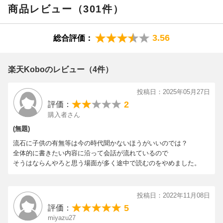
・義両親とのめんどくさい世間話
商品レビュー（301件）
⇨ ぜんぶ解決!!!**
3.56
総合評価：
微妙な関係の人と、気を使いながら、なんとなく話さなくちゃい
けない「雑談」。
楽天Koboのレビュー（4件）
苦手、うまくいかない、ストレスという人も多いでしょう。
投稿日：2025年05月27日
2
なぜ、「雑談」は難しいのでしょう?
評価：
購入者さん
それは、「雑談は、普通の会話とは、まったく違うから」です。
(無題)
流石に子供の有無等は今の時代聞かないほうがいいのでは？
だから、難しくて当たり前。
全体的に書きたい内容に沿って会話が流れているので
そうはならんやろと思う場面が多く途中で読むのをやめました。
たいていの人は、
1友達や仲のいい人との、気を使わない、楽しいおしゃべり
投稿日：2022年11月08日
5
評価：
2仕事の場面で、きちんと話す、大人としての会話
miyazu27