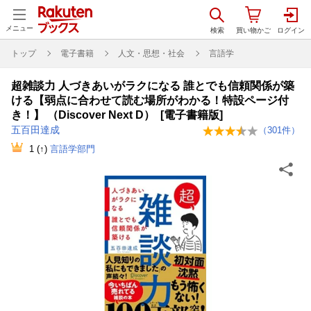
メニュー
トップ
電子書籍
人文・思想・社会
言語学
超雑談力 人づきあいがラクになる 誰とでも信頼関係が築
ける【弱点に合わせて読む場所がわかる！特設ページ付
き！】 （Discover Next D） [電子書籍版]
五百田達成
（
301
件）
1
(↑)
言語学部門