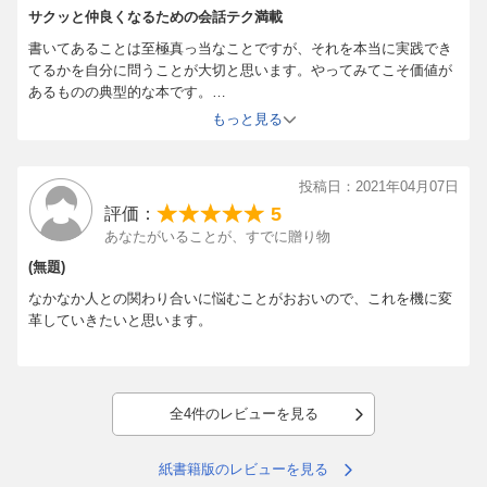
サクッと仲良くなるための会話テク満載
この二つくらいしか、話し方のバリエーションを持っていませ
書いてあることは至極真っ当なことですが、それを本当に実践でき
ん。
てるかを自分に問うことが大切と思います。やってみてこそ価値が
あるものの典型的な本です。
ですが、雑談は、このどちらでもない「第3の会話」です。
・天気とニュースは雑談不向き
もっと見る
・最近どう？はNG
だから、ほとんどの人が失敗する。どちらかのやり方で、適当に
・相手との共通点を見つけるは素人がやること
やろうとするから、うまくいかない。
ではどうすれば良いか。
投稿日：2021年04月07日
この本にはすぐに使えるテクニックがたくさんがあります。雑談の
5
評価：
では、どうすればいいか。
場数踏むことと頭の回転良くして会話のラリーを続けられるように
あなたがいることが、すでに贈り物
なりたいです。
「雑談に適した話し方=雑談力」を身につければいいだけです。
(無題)
なかなか人との関わり合いに悩むことがおおいので、これを機に変
本書にまとめたいくつかのカンタンなコツを実践すれば、雑談は
革していきたいと思います。
うまくいきます。
NG例とOK例をフムフムと読み進めれば、いつの間にか「雑談の
超人」になり、気詰まりな相手とも。
全4件のレビューを見る
大事な相手とも、うまく話せます。話がはずむ。盛り上がる。
紙書籍版のレビューを見る