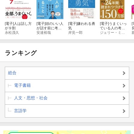
[電子]
人は話し方
[電子]
頭のいい人
[電子]
嫌われる勇
[電子]
うまくいっ
[
が９割
が話す前に考え
気
ている人の考え
永松茂久
ていること
安達裕哉
岸見一郎
方 完全版
ジェリー・ミンチントン
ランキング
総合
電子書籍
人文・思想・社会
言語学