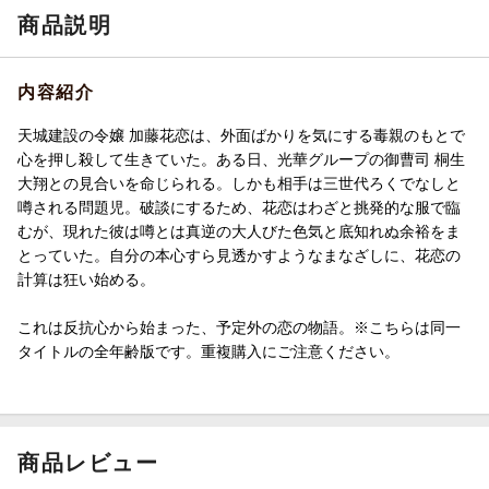
商品説明
内容紹介
天城建設の令嬢 加藤花恋は、外面ばかりを気にする毒親のもとで
心を押し殺して生きていた。ある日、光華グループの御曹司 桐生
大翔との見合いを命じられる。しかも相手は三世代ろくでなしと
噂される問題児。破談にするため、花恋はわざと挑発的な服で臨
むが、現れた彼は噂とは真逆の大人びた色気と底知れぬ余裕をま
とっていた。自分の本心すら見透かすようなまなざしに、花恋の
計算は狂い始める。
これは反抗心から始まった、予定外の恋の物語。※こちらは同一
タイトルの全年齢版です。重複購入にご注意ください。
商品レビュー