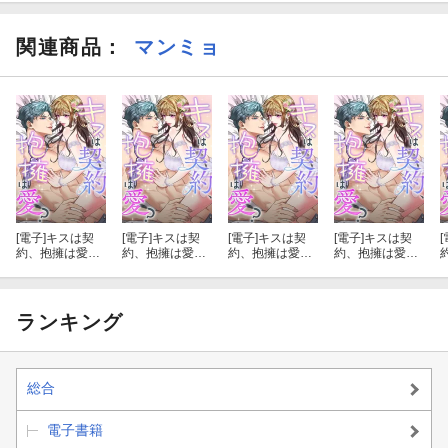
関連商品
：
マンミョ
[電子]
キスは契
[電子]
キスは契
[電子]
キスは契
[電子]
キスは契
[
約、抱擁は愛？
約、抱擁は愛？
約、抱擁は愛？
約、抱擁は愛？
(4)
(1)
(10)
(6)
(
ランキング
総合
電子書籍