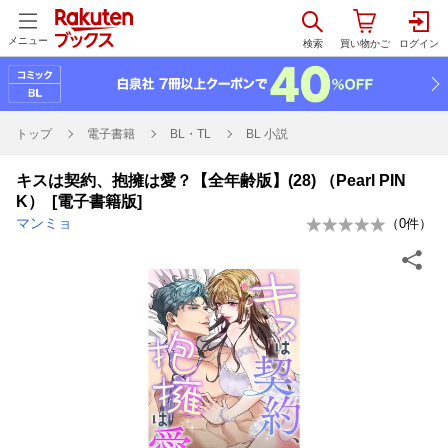
メニュー
トップ
電子書籍
BL・TL
BL 小説
キスは契約、抱擁は愛？【全年齢版】(28) （Pearl PIN
K） [電子書籍版]
マンミョ
（
0
件）