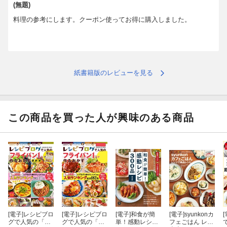
(無題)
料理の参考にします。クーポン使ってお得に購入しました。
紙書籍版のレビューを見る
この商品を買った人が興味のある商品
[電子]
レシピブロ
[電子]
レシピブロ
[電子]
和食が簡
[電子]
syunkonカ
[
グで人気の「フ
グで人気の「フ
単！感動レシピ
フェごはん レン