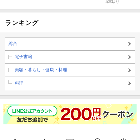
ライパン1つ」
ライパン1つ」
３００品 保存版
ジで絶品レシピ
山本ゆり
で作るおかず 最
で作るおかず
新版
k
ランキング
総合
電子書籍
美容・暮らし・健康・料理
料理