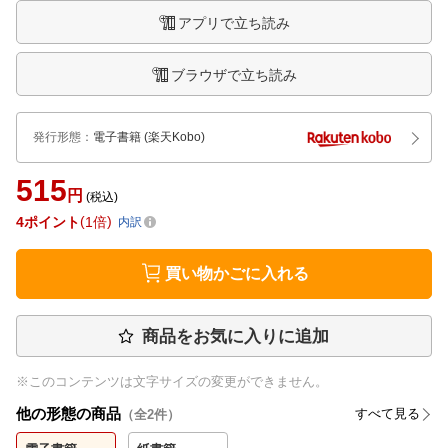
アプリで立ち読み
ブラウザで立ち読み
発行形態
：
電子書籍
(楽天Kobo)
515
円
(税込)
4
ポイント
1倍
内訳
買い物かごに入れる
商品をお気に入りに追加
※このコンテンツは文字サイズの変更ができません。
他の形態の商品
すべて見る
（全
2
件）