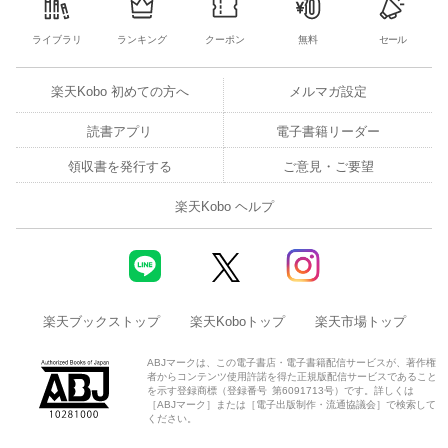
ライブラリ
ランキング
クーポン
無料
セール
楽天Kobo 初めての方へ
メルマガ設定
読書アプリ
電子書籍リーダー
領収書を発行する
ご意見・ご要望
楽天Kobo ヘルプ
楽天ブックストップ
楽天Koboトップ
楽天市場トップ
ABJマークは、この電子書店・電子書籍配信サービスが、著作権
者からコンテンツ使用許諾を得た正規版配信サービスであること
を示す登録商標（登録番号 第6091713号）です。詳しくは
［ABJマーク］または［電子出版制作・流通協議会］で検索して
ください。