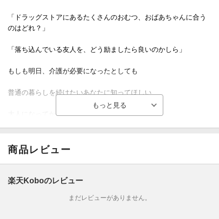
「ドラッグストアにあるたくさんのおむつ、おばあちゃんに合う
のはどれ？」
「落ち込んでいる友人を、どう励ましたら良いのかしら」
もしも明日、介護が必要になったとしても
普通の暮らしを続けたいあなたに知ってほしい
大人になってからの排泄のこと
尿失禁などの排泄障害は、加齢とともに誰にでも起こる可能性が
あります。
商品レビュー
排泄のメカニズムや尿失禁の原因を知り、それぞれにあった対応
策を見つければ、普通の暮らしを継続することは難しくありませ
楽天Koboのレビュー
ん。
まだレビューがありません。
“濡れたら替える”があたり前の日本のおむつ事情を変革してきたT