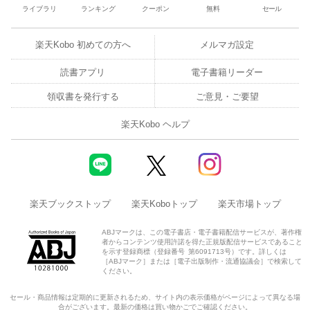
ライブラリ
ランキング
クーポン
無料
セール
解説：やさしい気持ちでできる排泄ケアのヒント
第5章：ケア用品の正しい使い方
楽天Kobo 初めての方へ
メルマガ設定
読書アプリ
電子書籍リーダー
解説「おむつ交換セット」を準備しましょう！
領収書を発行する
ご意見・ご要望
エピローグ、TENA製品紹介
楽天Kobo ヘルプ
発行者：ユニ・チャーム メンリッケ株式会社
失禁に悩む全ての方のクオリティ・オブ・ライフを向上するため
「ひとりの人を大切に」をブランドメッセージに掲げ、ケア用品
「TENA（テーナ）」とスウェーデン式コンチネンスケアシステム
楽天ブックストップ
楽天Koboトップ
楽天市場トップ
をお届けしています。
ABJマークは、この電子書店・電子書籍配信サービスが、著作権
監修：梶原 敦子（排泄ケアサポートセンターウエルビーイングオ
者からコンテンツ使用許諾を得た正規版配信サービスであること
を示す登録商標（登録番号 第6091713号）です。詳しくは
フィスK代表）
［ABJマーク］または［電子出版制作・流通協議会］で検索して
ください。
看護師として総合病院、東京都（保健師として）、民間の高齢
セール・商品情報は定期的に更新されるため、サイト内の表示価格がページによって異なる場
者・障がい者の複合施設などに勤務。2012年4月に排泄ケアサポ
合がございます。最新の価格は買い物かごでご確認ください。