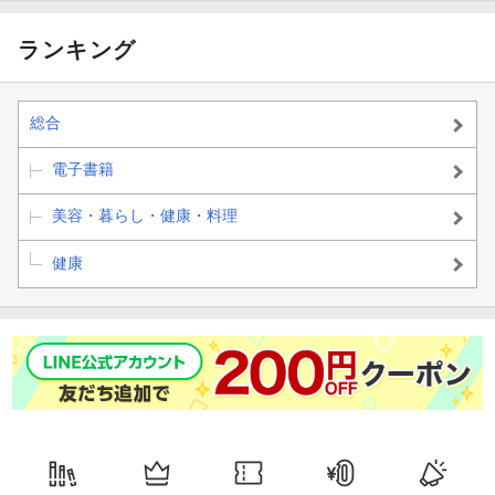
ENA（テーナ）がお届けする排泄ケアの入門編を、おむつ博士の
ナッピー先生がやさしく解説します。
ランキング
目次
総合
プロローグ
電子書籍
第1章：トイレに行くのは実は大変
美容・暮らし・健康・料理
解説：まずは知ろう！排泄のこと
健康
第2章：コンチネンスケア用品を上手く使おう
解説：一人で悩まない、誰かと一緒に考えよう
第3章：日ごろの生活を見直してみよう
解説：ポイントは「フレイル」状態にならないように！
第4章：介護するときもゆとりを持って