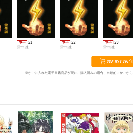
21
22
23
雷句誠
雷句誠
雷句誠
※かごに入れた電子書籍商品が既にご購入済みの場合、自動的にかごから