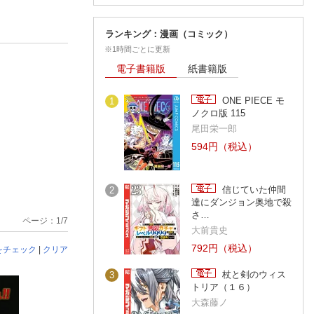
ランキング：漫画（コミック）
※1時間ごとに更新
電子書籍版
紙書籍版
ONE PIECE モ
1
ノクロ版 115
尾田栄一郎
594円（税込）
信じていた仲間
2
達にダンジョン奥地で殺
さ…
ページ：1/7
大前貴史
792円（税込）
をチェック
|
クリア
杖と剣のウィス
3
トリア（１６）
大森藤ノ