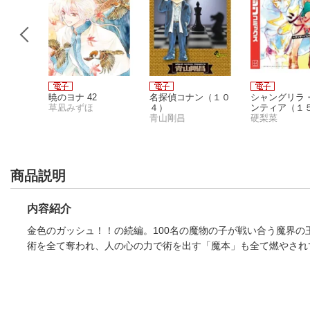
しいギャ
暁のヨナ 42
名探偵コナン（１０
シャングリラ
？ 5巻
草凪みずほ
４）
ンティア（１
スト付
ゃん
青山剛昌
〜クソゲー
硬梨菜
ー、神ゲーに
とす〜
商品説明
内容紹介
金色のガッシュ！！の続編。100名の魔物の子が戦い合う魔界
術を全て奪われ、人の心の力で術を出す「魔本」も全て燃やされ