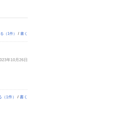
る（
1
件）
/
書く
23年10月26日
る（
1
件）
/
書く