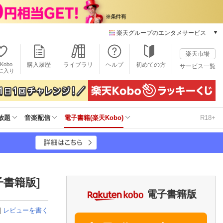
楽天グループのエンタメサービス
電子書籍
楽天市場
楽天Kobo
Kobo
購入履歴
ライブラリ
ヘルプ
初めての方
サービス一覧
本/ゲーム/CD/DVD
に入り
楽天ブックス
雑誌読み放題
楽天マガジン
放題
音楽配信
電子書籍(楽天Kobo)
R18+
音楽配信
楽天ミュージック
動画配信
楽天TV
動画配信ガイド
Rakuten PLAY
子書籍版]
無料テレビ
電子書籍版
Rチャンネル
|
レビューを書く
チケット