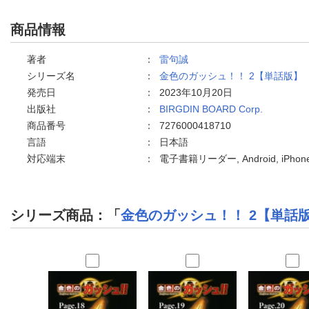
商品情報
著者
：
雷句誠
シリーズ名
：
金色のガッシュ！！ 2【単話版】
発売日
：
2023年10月20日
出版社
：
BIRGDIN BOARD Corp.
商品番号
：
7276000418710
言語
：
日本語
対応端末
：
電子書籍リーダー, Android, iPh
シリーズ商品：「
金色のガッシュ！！ 2【単話