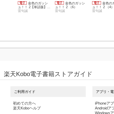
ぶつの国
金色のガッシ
金色のガッシ
金色の
ュ！！ 2【単話版】 P
ュ！！ 2 （6）
ュ！！ 2 （4
age 40
雷句誠
雷句誠
雷句誠
楽天Kobo電子書籍ストアガイド
ご利用ガイド
アプリ・電
初めての方へ
iPhoneア
楽天Koboヘルプ
Android
Windows