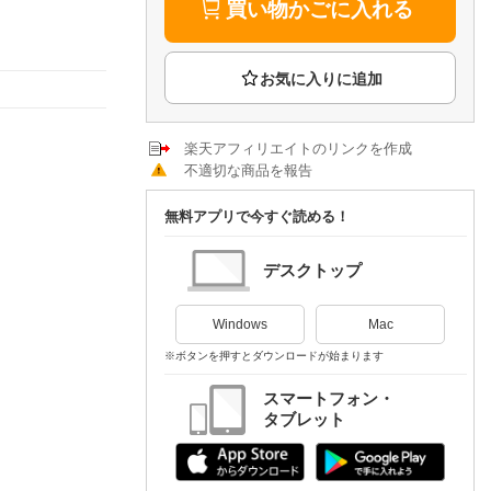
楽天チケット
買い物かごに入れる
エンタメニュース
推し楽
楽天アフィリエイトのリンクを作成
不適切な商品を報告
無料アプリで今すぐ読める！
デスクトップ
Windows
Mac
※ボタンを押すとダウンロードが始まります
スマートフォン・
タブレット