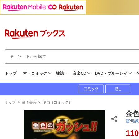
トップ
本・コミック
雑誌
音楽CD
DVD・ブルーレイ
現
トップ
>
電子書籍
>
漫画（コミック）
在
地
金色
雷句誠
110