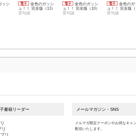
ガッシ
金色のガッシ
金色のガッシ
金色のガ
）
ュ！！ 完全版（13）
ュ！！ 完全版（10）
ュ！！ 完全版（
雷句誠
雷句誠
雷句誠
子書籍リーダー
メールマガジン・SNS
プリ
メルマガ限定クーポンやお得なキャ
アプリ
配信いたします。
アプリ