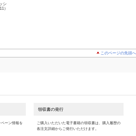
ッシ
金色のガッシ
金色のガッシ
金色のガッ
11）
ュ！！ 完全版（14）
ュ！！ 完全版（6）
ュ！！ 完全版（1
雷句誠
雷句誠
雷句誠
このページの先頭へ
領収書の発行
ンペーン情報を
ご購入いただいた電子書籍の領収書は、購入履歴の
各注文詳細からご発行いただけます。