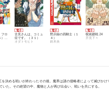
・フロ
古見さんは、コミュ
黙示録の四騎士（１
呪術廻戦 24
５）
症です。（３１）
４）
芥見下々
ハンタ
オダトモヒト
鈴木央
挑まん
の王を決める戦いが終わったその後。魔界は謎の侵略者によって滅びかけ
ていた。その絶望の中、魔物と人が再び出会い、戦いを共にする。