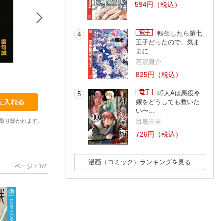
594円（税込）
転生したら第七
4
王子だったので、気ま
まに…
石沢庸介
24
25
26
825円（税込）
雷句誠
雷句誠
雷句誠
町人Aは悪役令
5
嬢をどうしても救いた
い〜…
目黒三吉
取り除かれます。
726円（税込）
漫画（コミック）ランキングを見る
ページ：
1
/
2