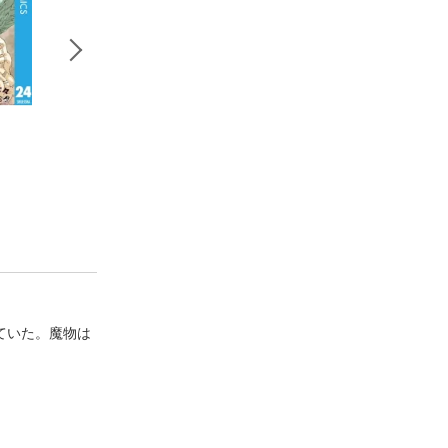
僕のヒーローアカデ
SPY×FAMILY 12
裏切られたSラン
ミア 39
遠藤達哉
険者の俺は、愛す
堀越耕平
奴隷の彼女らと共
柊咲
奴隷だけのハーレ
ギルドを作る 8
ていた。魔物は