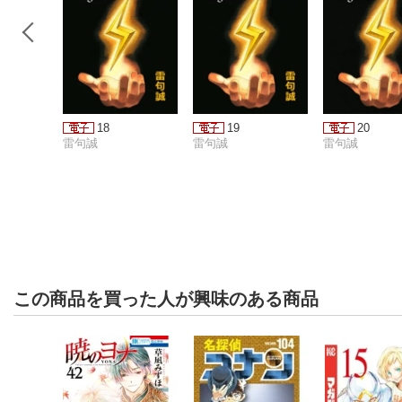
18
19
20
雷句誠
雷句誠
雷句誠
この商品を買った人が興味のある商品