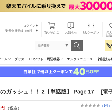
ログイン
楽天会員登録（無料）
買い物かご
お知らせ
Myクーポン
楽天
お気
電子書籍
ゲーム
グッズ
PCソフト・周辺機器
エンタメニュース
雑誌読み
のガッシュ！！ 2【単話版】 Page 17 [電
（
1
件）
円
（税込）