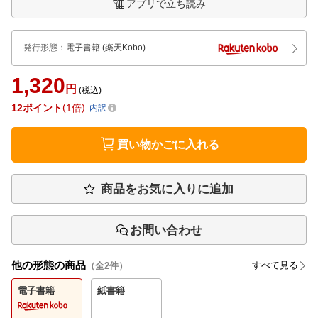
アプリで立ち読み
発行形態
：
電子書籍
(楽天Kobo)
1,320
円
(税込)
12
ポイント
1倍
内訳
買い物かごに入れる
商品をお気に入りに追加
お問い合わせ
他の形態の商品
すべて見る
（全
2
件）
電子書籍
紙書籍