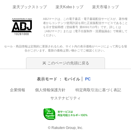
楽天ブックストップ
楽天Koboトップ
楽天市場トップ
ABJマークは、この電子書店・電子書籍配信サービスが、著作権
者からコンテンツ使用許諾を得た正規版配信サービスであること
を示す登録商標（登録番号 第6091713号）です。詳しくは
［ABJマーク］または［電子出版制作・流通協議会］で検索して
ください。
セール・商品情報は定期的に更新されるため、サイト内の表示価格がページによって異なる場
合がございます。最新の価格は買い物かごでご確認ください。
このページの先頭に戻る
表示モード
モバイル
PC
企業情報
個人情報保護方針
特定商取引法に基づく表記
サステナビリティ
© Rakuten Group, Inc.