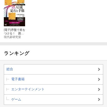
[電子]
序盤で差を
つける！ 囲
碁・AI流定石と
現代碁研究室
手筋
ランキング
総合
電子書籍
エンターテインメント
ゲーム