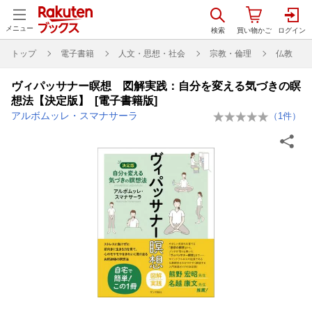
メニュー
トップ
電子書籍
人文・思想・社会
宗教・倫理
仏教
ヴィパッサナー瞑想 図解実践：自分を変える気づきの瞑
想法【決定版】 [電子書籍版]
アルボムッレ・スマナサーラ
（
1
件）