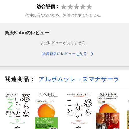
と思います。
総合評価：
【推薦の言葉】
条件に満たないため、評価は表示できません。
全ての苦しみの根本的な土台である「私」に対する執着をどうや
ったら手放せるのか。それに対する明快な答えを、こんなに分か
楽天Koboのレビュー
りやすく、しかも深く解説してくれている本を他に知らない。依
まだレビューがありません。
存症からの究極の脱出を実現するのは、仏教の2つの至宝、「私が
いる」という実感から出発したのに、「私」が薄く薄くなってい
紙書籍版のレビューを見る
く慈悲の瞑想と、「私がいない」という前提で瞑想を進め、生き
るとは変化しつつ絶えず流れているだけという理解に至るヴィパ
ッサナー瞑想だ。マインドフルネスの源流はここにあったのか。
関連商品
：
アルボムッレ・スマナサーラ
ーー
熊野宏昭
（早稲田大学人間科学学術院教授・心療内科医）
瞑想がいかに豊かに、力強く、我々の内面を支えてくれること
か。
それはいくら強調しても足りないくらいだ。
ーー
名越康文
（精神科医）