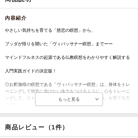
内容紹介
やさしい気持ちを育てる「慈悲の瞑想」から、
ブッダが悟りを開いた「ヴィパッサナー瞑想」までーー
マインドフルネスの起源である仏教瞑想をわかりやすく解説する
入門実践ガイドの決定版！
◎お釈迦様の瞑想である「ヴィパッサナー瞑想」は、身体をトレ
ーニングして病気に負けない体力をつけるように、心をトレーニ
ングして、ストレスやトラブルに負けない「心の力」を育てる方
法です。
◎この本で紹介する瞑想法は、難しい方法ではありません。そし
てこれは、ブッダの瞑想法ですが、仏教の知識は必要ありませ
商品レビュー（1件）
ん。試してみれば、ほんの何日かで、ご自身の幸せを発見できる