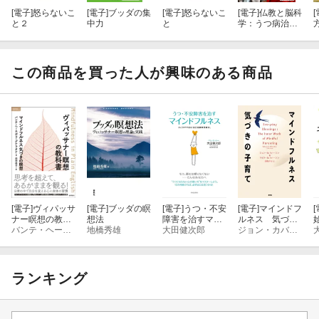
[電子]
怒らないこ
[電子]
ブッダの集
[電子]
怒らないこ
[電子]
仏教と脳科
[
と２
中力
と
学：うつ病治
【目次】
療・セロトニン
から呼吸法・坐
禅、瞑想・解脱
■第1部 瞑想の力ーー心が育つと人生はうまくいく
まで
この商品を買った人が興味のある商品
■第2部 苦しみの原因ーーなぜ、心は悩むのか？
■第3部 慈悲の瞑想ーー今からすぐに幸せになれるやさしさの瞑想
法
■第4部 実況中継レッスンーー生活の中で実践するヴィパッサナー
瞑想〔入門編〕
[電子]
ヴィパッサ
[電子]
ブッダの瞑
[電子]
うつ・不安
[電子]
マインドフ
[
〔レッスン1〕ものを動かして元に戻す瞑想
ナー瞑想の教科
想法
障害を治すマイ
ルネス 気づき
書 マインドフ
バンテ・ヘーネポラ・グナラタナ
地橋秀雄
ンドフルネス
大田健次郎
の子育て
ジョン・カバットジン
ルネス 気づき
〔レッスン2-1〕棚のものを取って戻す瞑想
の瞑想
ランキング
〔レッスン2-1〕ティッシュを折る瞑想
〔レッスン3〕善の喜びを感じる瞑想