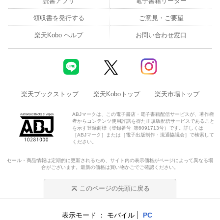
読書アプリ
電子書籍リーダー
領収書を発行する
ご意見・ご要望
楽天Kobo ヘルプ
お問い合わせ窓口
楽天ブックストップ
楽天Koboトップ
楽天市場トップ
ABJマークは、この電子書店・電子書籍配信サービスが、著作権
者からコンテンツ使用許諾を得た正規版配信サービスであること
を示す登録商標（登録番号 第6091713号）です。詳しくは
［ABJマーク］または［電子出版制作・流通協議会］で検索して
ください。
セール・商品情報は定期的に更新されるため、サイト内の表示価格がページによって異なる場
合がございます。最新の価格は買い物かごでご確認ください。
このページの先頭に戻る
表示モード
モバイル
PC