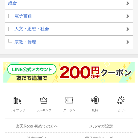
総合
〔レッスン4〕日々の生活を瞑想にする
電子書籍
〔レッスン5-1〕生命維持に不可欠な行為を瞑想する
人文・思想・社会
〔レッスン5-2〕食べる瞑想
宗教・倫理
■第5部 ヴィパッサナー瞑想ーー悟りへ向かう3つの瞑想
〔レッスン6〕立つ瞑想
〔レッスン7〕歩く瞑想
〔レッスン8〕座る瞑想
■第6部 困ったときのQ&Aーーすぐに解決! 瞑想の疑問
ライブラリ
ランキング
クーポン
無料
セール
楽天Kobo 初めての方へ
メルマガ設定