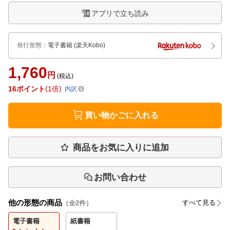
アプリで立ち読み
発行形態
：
電子書籍
(楽天Kobo)
1,760
円
(税込)
16
ポイント
1倍
内訳
買い物かごに入れる
商品をお気に入りに追加
お問い合わせ
他の形態の商品
すべて見る
（全
2
件）
電子書籍
紙書籍