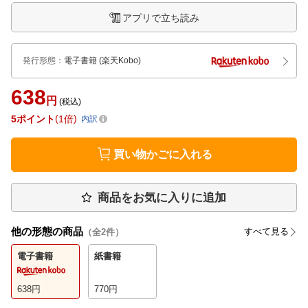
アプリで立ち読み
発行形態
：
電子書籍
(楽天Kobo)
638
円
(税込)
5
ポイント
1倍
内訳
買い物かごに入れる
商品をお気に入りに追加
他の形態の商品
すべて見る
（全
2
件）
電子書籍
紙書籍
638
円
770
円