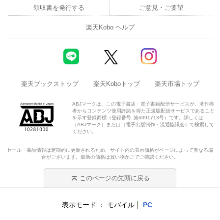
領収書を発行する
ご意見・ご要望
楽天Kobo ヘルプ
楽天ブックストップ
楽天Koboトップ
楽天市場トップ
ABJマークは、この電子書店・電子書籍配信サービスが、著作権
者からコンテンツ使用許諾を得た正規版配信サービスであること
を示す登録商標（登録番号 第6091713号）です。詳しくは
［ABJマーク］または［電子出版制作・流通協議会］で検索して
ください。
セール・商品情報は定期的に更新されるため、サイト内の表示価格がページによって異なる場
合がございます。最新の価格は買い物かごでご確認ください。
このページの先頭に戻る
表示モード
モバイル
PC