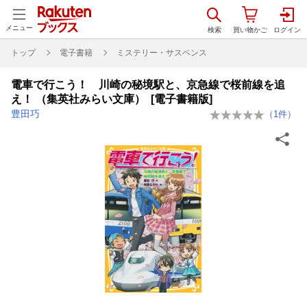
メニュー
トップ
電子書籍
ミステリー・サスペンス
電車で行こう！ 川崎の秘境駅と、京急線で桜前線を追
え！ （集英社みらい文庫） [電子書籍版]
豊田巧
（
1
件）