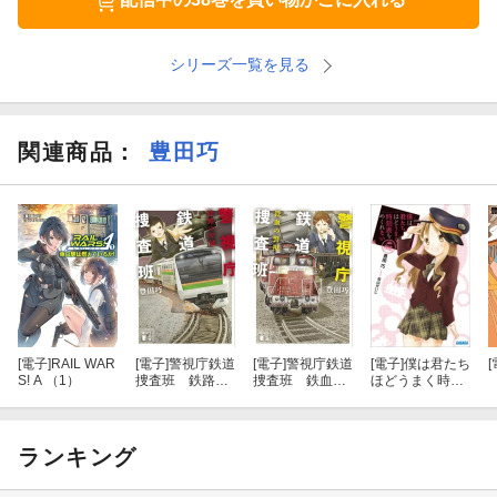
シリーズ一覧を見る
関連商品
：
豊田巧
[電子]
RAIL WAR
[電子]
警視庁鉄道
[電子]
警視庁鉄道
[電子]
僕は君たち
[
S! A （1）
捜査班 鉄路の
捜査班 鉄血の
ほどうまく時刻
牢獄
警視
表をめくれない
ランキング