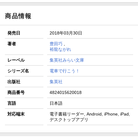
商品情報
発売日
2018年03月30日
著者
豊田巧
,
裕龍ながれ
レーベル
集英社みらい文庫
シリーズ名
電車で行こう！
出版社
集英社
商品番号
4824015620018
言語
日本語
対応端末
電子書籍リーダー, Android, iPhone, iPad,
デスクトップアプリ