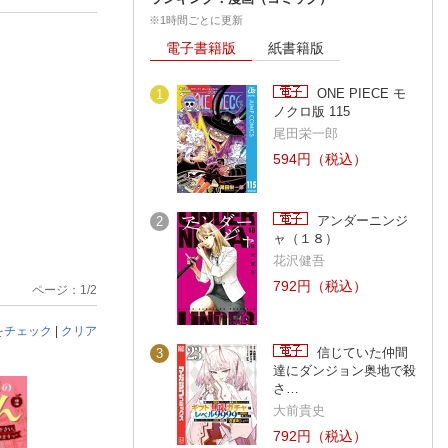
※1時間ごとに更新
電子書籍版
紙書籍版
ONE PIECE モ
1
ノクロ版 115
尾田栄一郎
594円（税込）
アンダーニンジ
2
ャ（１８）
花沢健吾
792円（税込）
ページ：1/2
をチェック
|
クリア
信じていた仲間
3
達にダンジョン奥地で殺
さ…
大前貴史
792円（税込）