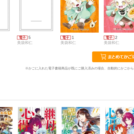
5
1
2
美袋和仁
美袋和仁
美袋和仁
※かごに入れた電子書籍商品が既にご購入済みの場合、自動的にかごから