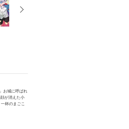
片田舎のおっさん、
ベル・プペーのスパ
悪役令嬢の中の人
剣聖になる〜ただの
ダリ婚約〜「好みじ
断罪された転生者
田舎の剣術師範だっ
乍藤和樹
ゃない」と言われた
朝霧あさき
ため嘘つきヒロイ
白梅ナズナ
たのに、大成した弟
人形姫、我慢をやめ
に復讐いたします
子たちが俺を放って
たら皇子がデレデレ
（６）【イラスト
くれない件〜 8
になった。実に愛
典付】
い！〜（コミック） 2
巻
」お城に呼ばれ
笑顔が消えた小
、一杯のまごこ