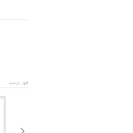
ページ：
1
/
7