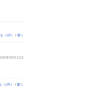
る（
1
件）
/
書く
25年09月11日
る（
1
件）
/
書く