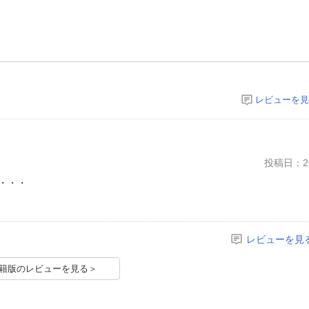
レビューを見
投稿日：20
・・・
レビューを見
籍版のレビューを見る＞