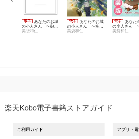
たのお城
あなたのお城
あなたのお城
あなた
 〜御飯
の小人さん 〜御飯
の小人さん 〜空を
の小人さん 
きます
下さい、働きます
美袋和仁
翔る配管工〜 2巻
美袋和仁
下さい、働き
美袋和仁
ック）
っ〜（コミック） 5巻
っ〜（コミック
特装版 小冊子付き
特装版 小冊子
楽天Kobo電子書籍ストアガイド
ご利用ガイド
アプリ・電