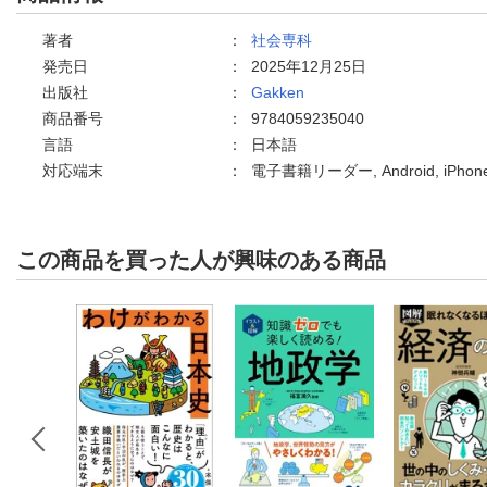
著者
：
社会専科
発売日
：
2025年12月25日
出版社
：
Gakken
商品番号
：
9784059235040
言語
：
日本語
対応端末
：
電子書籍リーダー, Android, iPh
この商品を買った人が興味のある商品