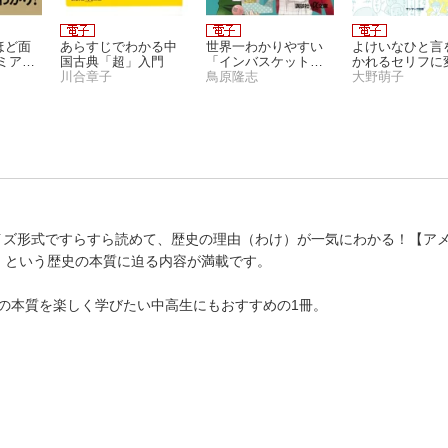
ほど面
あらすじでわかる中
世界一わかりやすい
よけいなひと言
ミアム
国古典「超」入門
「インバスケット思
かれるセリフに
川合章子
考」
鳥原隆志
る言いかえ図鑑
大野萌子
クイズ形式ですらすら読めて、歴史の理由（わけ）が一気にわかる！【ア
」という歴史の本質に迫る内容が満載です。
の本質を楽しく学びたい中高生にもおすすめの1冊。