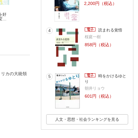
2,200円（税込）
を好
心地よい居場所をつ
眠れなくなるほど面
サクッとわかる 
変え
くる 暮らしの愛用品
白い 図解 米の話
ネス教養 税金と
asako
トキオ・ナレッジ
金
村形聡
読まれる覚悟
4
桜庭一樹
858円（税込）
メリカの大統領
時をかけるゆと
5
り
朝井リョウ
601円（税込）
人文・思想・社会ランキングを見る