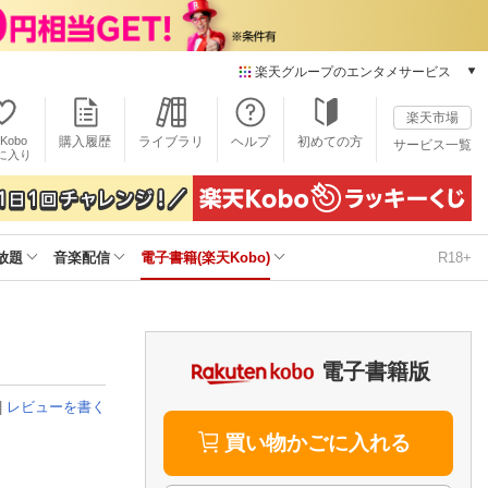
楽天グループのエンタメサービス
電子書籍
楽天市場
楽天Kobo
Kobo
購入履歴
ライブラリ
ヘルプ
初めての方
サービス一覧
本/ゲーム/CD/DVD
に入り
楽天ブックス
雑誌読み放題
楽天マガジン
放題
音楽配信
電子書籍(楽天Kobo)
R18+
音楽配信
楽天ミュージック
動画配信
楽天TV
動画配信ガイド
電子書籍版
Rakuten PLAY
|
レビューを書く
無料テレビ
Rチャンネル
買い物かごに入れる
チケット