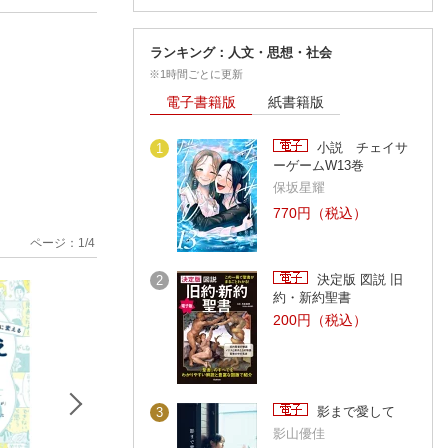
ランキング：人文・思想・社会
※1時間ごとに更新
電子書籍版
紙書籍版
小説 チェイサ
1
ーゲームW13巻
保坂星耀
770円（税込）
ページ：
1
/
4
決定版 図説 旧
2
約・新約聖書
200円（税込）
影まで愛して
3
影山優佳