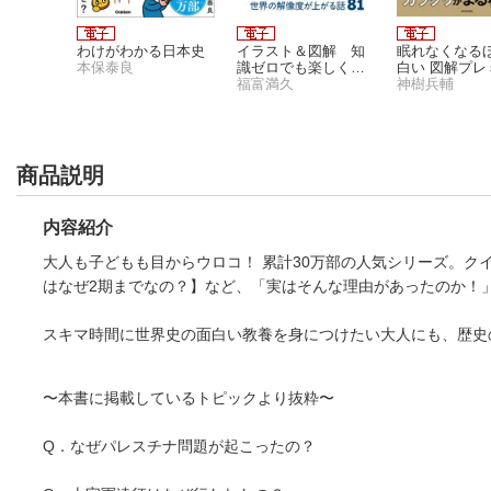
っさん、
わけがわかる日本史
イラスト＆図解 知
眠れなくなる
〜ただの
本保泰良
識ゼロでも楽しく読
白い 図解プレ
師範だっ
める！ 地政学
福富満久
経済の話
神樹兵輔
成した弟
を放って
 9
商品説明
内容紹介
大人も子どもも目からウロコ！ 累計30万部の人気シリーズ。
はなぜ2期までなの？】など、「実はそんな理由があったのか！
スキマ時間に世界史の面白い教養を身につけたい大人にも、歴史
〜本書に掲載しているトピックより抜粋〜
Q．なぜパレスチナ問題が起こったの？