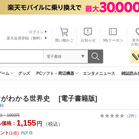
ログイン
楽天会員登録（無料）
買い物かご
お知らせ
Myクーポン
楽天
お気
電子書籍
ゲーム
グッズ
PCソフト・周辺機器
エンタメニュース
雑誌読み
がわかる世界史 [電子書籍版]
科
格：
1650円
（
2
件）
1,155
ル価格：
円
（税込）
イント
1倍
内訳