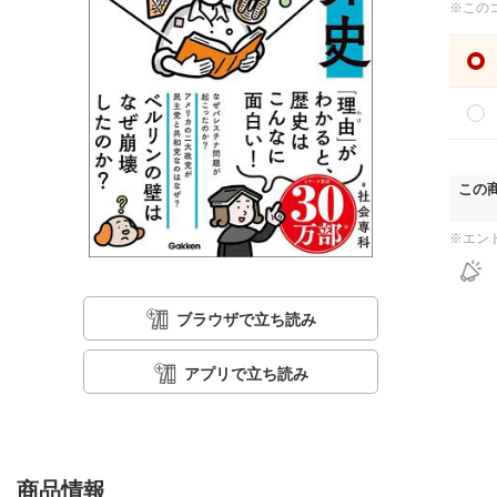
※この
この
※エン
ブラウザで立ち読み
アプリで立ち読み
商品情報