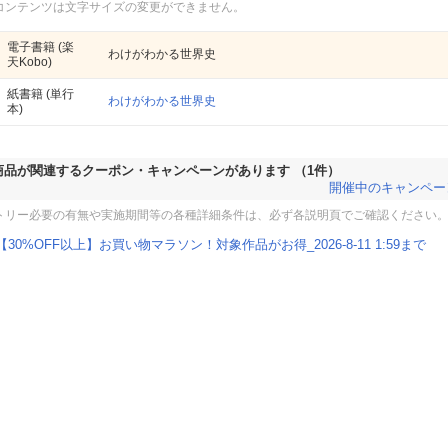
コンテンツは文字サイズの変更ができません。
電子書籍
(楽
わけがわかる世界史
天Kobo)
紙書籍
(単行
わけがわかる世界史
本)
商品が関連するクーポン・キャンペーンがあります
（1件）
開催中のキャンペー
トリー必要の有無や実施期間等の各種詳細条件は、必ず各説明頁でご確認ください
【30%OFF以上】お買い物マラソン！対象作品がお得_2026-8-11 1:59まで