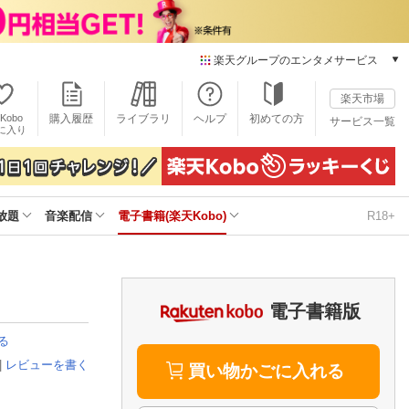
楽天グループのエンタメサービス
電子書籍
楽天市場
楽天Kobo
Kobo
購入履歴
ライブラリ
ヘルプ
初めての方
サービス一覧
本/ゲーム/CD/DVD
に入り
楽天ブックス
雑誌読み放題
楽天マガジン
放題
音楽配信
電子書籍(楽天Kobo)
R18+
音楽配信
楽天ミュージック
動画配信
楽天TV
動画配信ガイド
電子書籍版
Rakuten PLAY
る
無料テレビ
|
レビューを書く
Rチャンネル
買い物かごに入れる
チケット