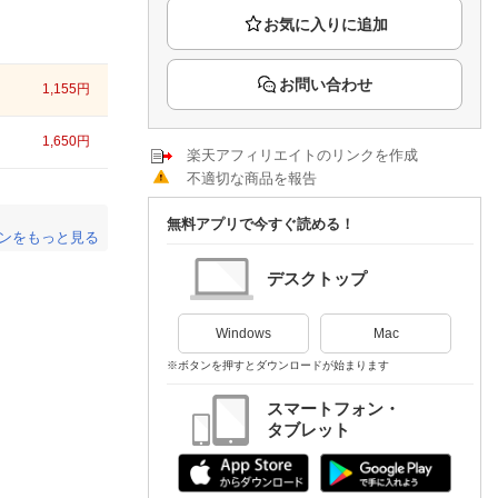
楽天チケット
エンタメニュース
推し楽
お問い合わせ
1,155
円
1,650
円
楽天アフィリエイトのリンクを作成
不適切な商品を報告
無料アプリで今すぐ読める！
ンをもっと見る
。
デスクトップ
Windows
Mac
※ボタンを押すとダウンロードが始まります
スマートフォン・
タブレット