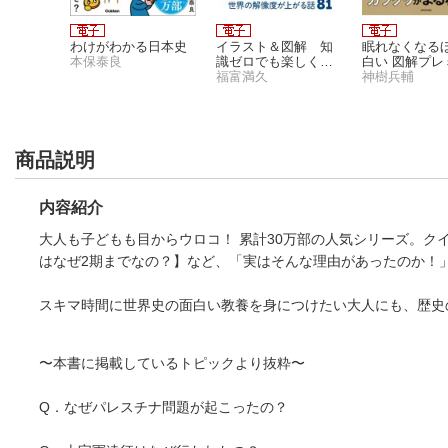
Y 17
わけがわかる日本史
イラスト＆図解 知
眠れなくなる
本保泰良
識ゼロでも楽しく読
白い 図解プレ
める！ 地政学
福富満久
経済の話
神樹兵輔
商品説明
内容紹介
大人も子どもも目からウロコ！ 累計30万部の人気シリーズ。
はなぜ2期までなの？】など、「実はそんな理由があったのか！
スキマ時間に世界史の面白い教養を身につけたい大人にも、歴史
〜本書に掲載しているトピックより抜粋〜
Q．なぜパレスチナ問題が起こったの？