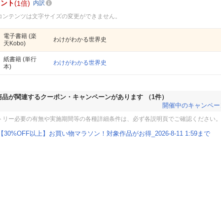
イント
1倍
内訳
コンテンツは文字サイズの変更ができません。
電子書籍
(楽
わけがわかる世界史
天Kobo)
紙書籍
(単行
わけがわかる世界史
本)
商品が関連するクーポン・キャンペーンがあります
（1件）
開催中のキャンペー
トリー必要の有無や実施期間等の各種詳細条件は、必ず各説明頁でご確認ください
【30%OFF以上】お買い物マラソン！対象作品がお得_2026-8-11 1:59まで