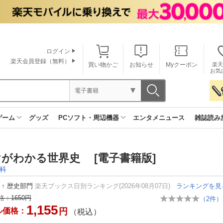
ログイン
楽天会員登録（無料）
買い物かご
お知らせ
Myクーポン
楽天
お気
電子書籍
ゲーム
グッズ
PCソフト・周辺機器
エンタメニュース
雑誌読み
がわかる世界史 [電子書籍版]
科
↑
歴史部門
楽天ブックス日別ランキング(2026年08月07日)
ランキングを見
格：
1650円
（
2
件）
1,155
ル価格：
円
（税込）