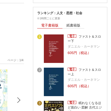
ランキング：人文・思想・社会
※1時間ごとに更新
電子書籍版
紙書籍版
ファスト＆スロ
1
ー下
ダニエル・カーネマン
605円（税込）
ページ：
1
/
4
ファスト＆スロ
2
ー上
ダニエル・カーネマン
605円（税込）
眠れなくなるほ
3
ど面白い 図解 古代エジ