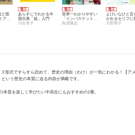
ほど面
あらすじでわかる中
世界一わかりやすい
よけいなひと言
ミアム
国古典「超」入門
「インバスケット思
かれるセリフに
川合章子
考」
鳥原隆志
る言いかえ図鑑
大野萌子
クイズ形式ですらすら読めて、歴史の理由（わけ）が一気にわかる！【ア
」という歴史の本質に迫る内容が満載です。
の本質を楽しく学びたい中高生にもおすすめの1冊。