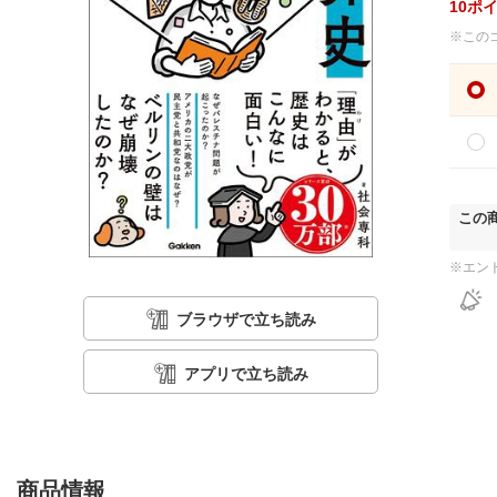
10
ポ
※この
この
※エン
ブラウザで立ち読み
アプリで立ち読み
商品情報