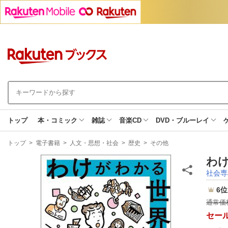
トップ
本・コミック
雑誌
音楽CD
DVD・ブルーレイ
現
トップ
>
電子書籍
>
人文・思想・社会
>
歴史
>
その他
在
地
わけ
社会専
6位
通常価
セー