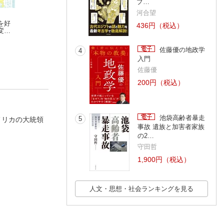
プ…
河合望
を好
心地よい居場所をつ
眠れなくなるほど面
サクッとわかる 
436円（税込）
変え
くる 暮らしの愛用品
白い 図解 米の話
ネス教養 税金と
asako
トキオ・ナレッジ
金
村形聡
佐藤優の地政学
4
入門
佐藤優
200円（税込）
池袋高齢者暴走
5
メリカの大統領
事故 遺族と加害者家族
の2…
守田哲
1,900円（税込）
人文・思想・社会ランキングを見る