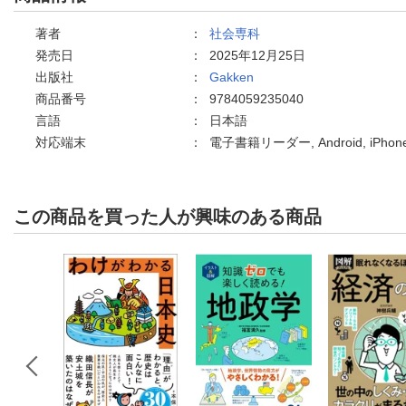
著者
：
社会専科
発売日
：
2025年12月25日
出版社
：
Gakken
商品番号
：
9784059235040
言語
：
日本語
対応端末
：
電子書籍リーダー, Android, iPh
この商品を買った人が興味のある商品