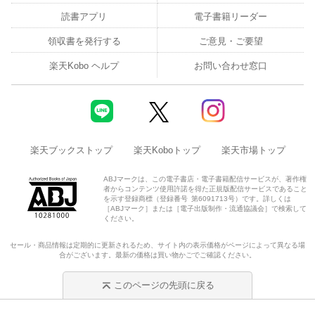
読書アプリ
電子書籍リーダー
領収書を発行する
ご意見・ご要望
楽天Kobo ヘルプ
お問い合わせ窓口
楽天ブックストップ
楽天Koboトップ
楽天市場トップ
ABJマークは、この電子書店・電子書籍配信サービスが、著作権
者からコンテンツ使用許諾を得た正規版配信サービスであること
を示す登録商標（登録番号 第6091713号）です。詳しくは
［ABJマーク］または［電子出版制作・流通協議会］で検索して
ください。
セール・商品情報は定期的に更新されるため、サイト内の表示価格がページによって異なる場
合がございます。最新の価格は買い物かごでご確認ください。
このページの先頭に戻る