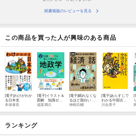
…など、83のQ＆Aを掲載。
紙書籍版のレビューを見る
原始から現代まで、フルカラーイラストとともに歴史の理由の面
白さを解き明かしていきます。
この商品を買った人が興味のある商品
[電子]
わけがわか
[電子]
イラスト＆
[電子]
眠れなくな
[電子]
あらすじで
[
る日本史
図解 知識ゼロ
るほど面白い 図
わかる中国古典
本保泰良
でも楽しく読め
福富満久
解プレミアム 経
神樹兵輔
「超」入門
川合章子
る！ 地政学
済の話
ランキング