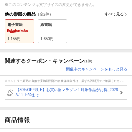
※このコンテンツは文字サイズの変更ができません。
他の形態の商品
すべて見る
（全
2
件）
電子書籍
紙書籍
1,155
円
1,650
円
関連するクーポン・キャンペーン
(1件)
開催中のキャンペーンをもっと見る
※エントリー必要の有無や実施期間等の各種詳細条件は、必ず各説明頁でご確認ください。
【30%OFF以上】お買い物マラソン！対象作品がお得_2026-
8-11 1:59まで
商品情報