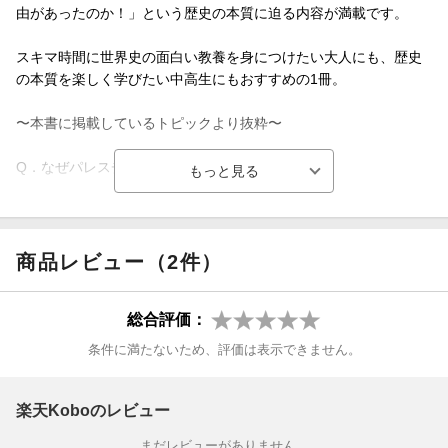
由があったのか！」という歴史の本質に迫る内容が満載です。
スキマ時間に世界史の面白い教養を身につけたい大人にも、歴史
の本質を楽しく学びたい中高生にもおすすめの1冊。
〜本書に掲載しているトピックより抜粋〜
Q．なぜパレスチナ問題が起こったの？
Q．十字軍遠征はなぜ行われたの？
Q．なぜ世界恐慌が起こったの？
商品レビュー（2件）
Q．ベルリンの壁はなぜ崩壊したの？
総合評価：
Q．コロンブスはなぜ西回り航路でアジアを目指したの？
条件に満たないため、評価は表示できません。
Q．ヒエログリフが解読できたのはなぜ？
楽天Koboのレビュー
Q．新大陸が「アメリカ」と呼ばれたのはなぜ？
まだレビューがありません。