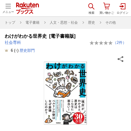
メニュー
トップ
電子書籍
人文・思想・社会
歴史
その他
わけがわかる世界史 [電子書籍版]
社会専科
（
2
件）
6
(↑)
歴史部門