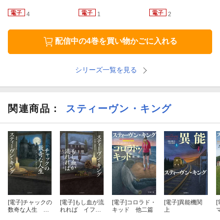
4
1
2
配信中の4巻を買い物かごに入れる
シリーズ一覧を見る
関連商品
：
スティーヴン・キング
[電子]
チャックの
[電子]
もし血が流
[電子]
コロラド・
[電子]
異能機関
[
数奇な人生 イ
れれば イフ・
キッド 他二篇
上
フ・イット・ブ
イット・ブリー