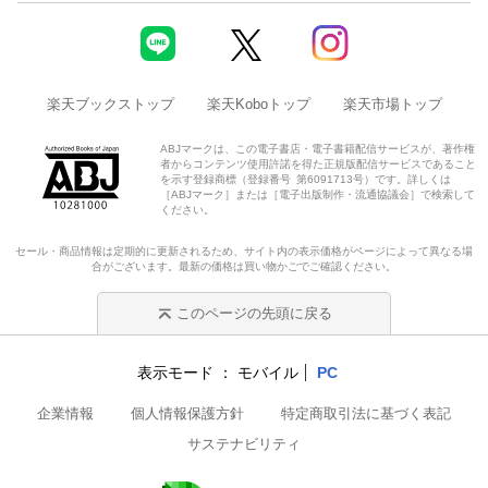
楽天ブックストップ
楽天Koboトップ
楽天市場トップ
ABJマークは、この電子書店・電子書籍配信サービスが、著作権
者からコンテンツ使用許諾を得た正規版配信サービスであること
を示す登録商標（登録番号 第6091713号）です。詳しくは
［ABJマーク］または［電子出版制作・流通協議会］で検索して
ください。
セール・商品情報は定期的に更新されるため、サイト内の表示価格がページによって異なる場
合がございます。最新の価格は買い物かごでご確認ください。
このページの先頭に戻る
表示モード
モバイル
PC
企業情報
個人情報保護方針
特定商取引法に基づく表記
サステナビリティ