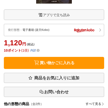
アプリで立ち読み
発行形態
：
電子書籍
(楽天Kobo)
1,120
円
(税込)
10
ポイント
1倍
内訳
買い物かごに入れる
商品をお気に入りに追加
お問い合わせ
他の形態の商品
すべて見る
（全
2
件）