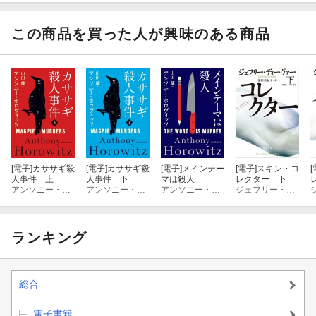
リーズ
ズ
この商品を買った人が興味のある商品
[電子]
カササギ殺
[電子]
カササギ殺
[電子]
メインテー
[電子]
スキン・コ
[
人事件 上
人事件 下
マは殺人
レクター 下
アンソニー・ホロヴィッツ
アンソニー・ホロヴィッツ
アンソニー・ホロヴィッツ
ジェフリー・ディーヴァー
ランキング
総合
電子書籍