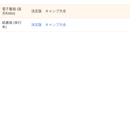
電子書籍
(楽
決定版 キャンプ大全
天Kobo)
紙書籍
(単行
決定版 キャンプ大全
本)