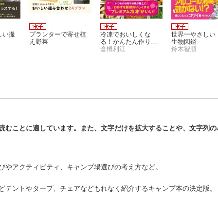
しい撮
プランターで寄せ植
冷凍でおいしくな
世界一やさしい
え野菜
る！かんたん作りお
生物図鑑
き Premium
倉橋利江
鈴木智順
読むことに適しています。また、文字だけを拡大することや、文字列の
びやアクティビティ、キャンプ場選びの考え方など。
どテントやタープ、チェアなどもれなく紹介するキャンプ本の決定版。