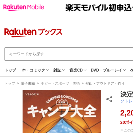
トップ
本・コミック
雑誌
音楽CD
DVD・ブルーレイ
現
トップ
>
電子書籍
>
ホビー・スポーツ・美術
>
登山・アウトドア・釣り
在
地
決定
ソトレ
2,2
20
ポ
※この