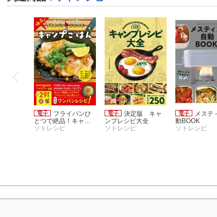
フライパンひ
決定版 キャ
メステ
とつで絶品！キャン
ンプレシピ大全
動BOOK
プごはん
ソトレシピ
ソトレシピ
ソトレシピ