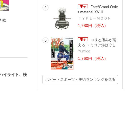
Fate/Grand Orde
4
r material XVIII
ＴＹＰＥーＭＯＯＮ
！微
超最新キャンプギア
2026年最新改訂版！
筋活
ベストカタログ2024-
ワード/エクセル/パワ
1,980円（税込）
25
コスミック出版編集部
ーポイント 基本の使
浦辺制作所
い方がぜんぶわかる
本（すぐに使えて、
コリと痛みが消
5
超役立つ！ Copilotも
える ユミコア爆ほぐし
解説！）
Yumico
1,760円（税込）
ハイライト、検
ホビー・スポーツ・美術ランキングを見る