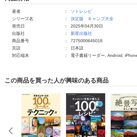
著者
：
ソトレシピ
シリーズ名
：
決定版 キャンプ大全
発売日
：
2025年04月30日
出版社
：
新星出版社
商品番号
：
7275000645018
言語
：
日本語
対応端末
：
電子書籍リーダー, Android, iPh
この商品を買った人が興味のある商品