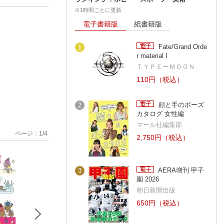
※1時間ごとに更新
電子書籍版
紙書籍版
Fate/Grand Orde
1
r material I
ＴＹＰＥーＭＯＯＮ
110円（税込）
顔と手のポーズ
2
カタログ 女性編
マール社編集部
ページ：
1
/
4
2,750円（税込）
AERA増刊 甲子
3
園 2026
朝日新聞出版
650円（税込）