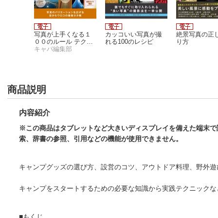
Y 14
写真が上手くなる１
カッコいい写真が撮
絶景写真の正
００のルール テクニ
れる100のレシピ
り方
ック編
キャパ編集部
商品説明
内容紹介
※この商品はタブレットなど大きいディスプレイを備えた端末で
索、辞書の参照、引用などの機能が使用できません。
キャンプグッズの選び方、設営のコツ、アウトドア料理、野外遊
キャンプをスタートするための必要な知識から実践テクニックな
■もくじ