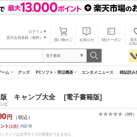
ログイン
楽天会員登録（無料）
買い物かご
お知らせ
Myクーポン
楽天
お気
電子書籍
ゲーム
グッズ
PCソフト・周辺機器
エンタメニュース
雑誌読み
版 キャンプ大全 [電子書籍版]
シピ
00
（
0
件）
円
（税込）
イント
1倍
内訳
コンテンツは文字サイズの変更ができません。