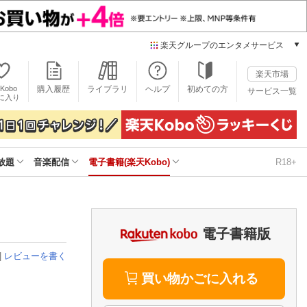
楽天グループのエンタメサービス
電子書籍
楽天市場
楽天Kobo
Kobo
購入履歴
ライブラリ
ヘルプ
初めての方
サービス一覧
本/ゲーム/CD/DVD
に入り
楽天ブックス
雑誌読み放題
楽天マガジン
放題
音楽配信
電子書籍(楽天Kobo)
R18+
音楽配信
楽天ミュージック
動画配信
楽天TV
動画配信ガイド
電子書籍版
Rakuten PLAY
|
レビューを書く
無料テレビ
Rチャンネル
買い物かごに入れる
チケット