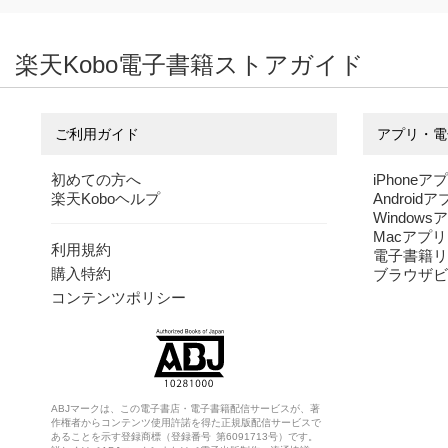
フライパンひ
決定版 キャ
メステ
楽天Kobo電子書籍ストアガイド
とつで絶品！キャン
ンプレシピ大全
動BOOK
プごはん
ソトレシピ
ソトレシピ
ソトレシピ
ご利用ガイド
アプリ・電
初めての方へ
iPhoneア
楽天Koboヘルプ
Android
Windows
Macアプリ
利用規約
電子書籍リ
購入特約
ブラウザビ
コンテンツポリシー
ABJマークは、この電子書店・電子書籍配信サービスが、著
作権者からコンテンツ使用許諾を得た正規版配信サービスで
あることを示す登録商標（登録番号 第6091713号）です。