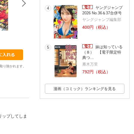
ヤングジャンプ
4
2026 No.36＆37合併号
ヤングジャンプ編集部
400円（税込）
23
24
25
広石匡司
広石匡司
広石匡司
妹は知っている
5
（８） 【電子限定特
典つ…
雁木万里
取り除かれます。
792円（税込）
漫画（コミック）ランキングを見る
リップしてしま