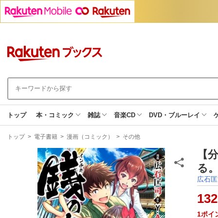
トップ
本・コミック
雑誌
音楽CD
DVD・ブルーレイ
現
トップ
>
電子書籍
>
漫画（コミック）
>
その他
在
地
【
る。
広石匡
132
1
ポイ