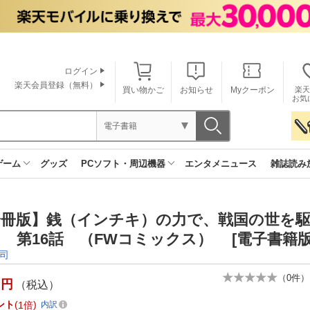
ログイン
楽天会員登録（無料）
買い物かご
お知らせ
Myクーポン
楽天
お気
電子書籍
ゲーム
グッズ
PCソフト・周辺機器
エンタメニュース
雑誌読み
分冊版】銭（インチキ）の力で、戦国の世を
 第16話 （FWコミックス） [電子書籍版
司
（
0
件）
円
（税込）
ント
1倍
内訳