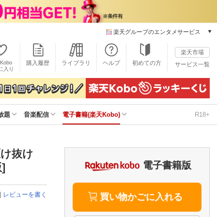
楽天グループのエンタメサービス
電子書籍
楽天市場
楽天Kobo
Kobo
購入履歴
ライブラリ
ヘルプ
初めての方
サービス一覧
本/ゲーム/CD/DVD
に入り
楽天ブックス
雑誌読み放題
楽天マガジン
放題
音楽配信
電子書籍(楽天Kobo)
R18+
音楽配信
楽天ミュージック
動画配信
楽天TV
駆け抜け
動画配信ガイド
電子書籍版
]
Rakuten PLAY
無料テレビ
|
レビューを書く
Rチャンネル
買い物かごに入れる
チケット