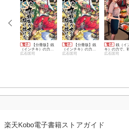
冊版】銭
【分冊版】銭
【分冊版】銭
銭（イ
）の力
（インチキ）の力
（インチキ）の力
キ）の力で、
世を駆け
で、戦国の世を駆け
広石匡司
で、戦国の世を駆け
広石匡司
世を駆け抜ける
広石匡司
抜ける。
抜ける。
楽天Kobo電子書籍ストアガイド