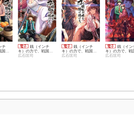
ンチ
銭（インチ
銭（インチ
銭（イン
戦国の
キ）の力で、戦国の
キ）の力で、戦国の
キ）の力で、戦
。 6
世を駆け抜ける。 3
広石匡司
世を駆け抜ける。 5
広石匡司
世を駆け抜ける。
広石匡司