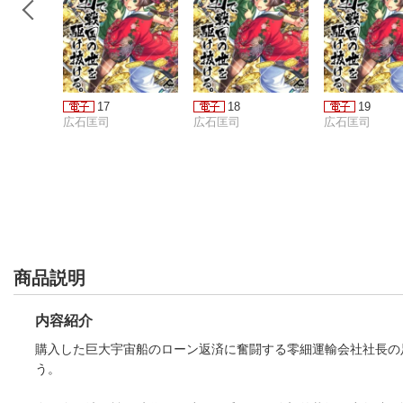
17
18
19
広石匡司
広石匡司
広石匡司
商品説明
内容紹介
購入した巨大宇宙船のローン返済に奮闘する零細運輸会社社長の
う。