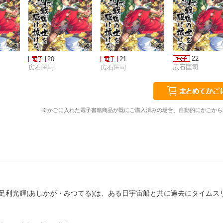
22
20
21
広石匡司
広石匡司
広石匡司
※かごに入れた電子書籍商品が既にご購入済みの場合、自動的にかごから
足利光輝(あしかが・みつてる)は、ある日宇宙船と共に過去にタイムス