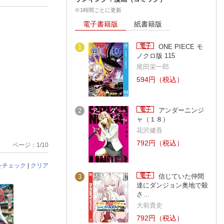
※1時間ごとに更新
電子書籍版
紙書籍版
ONE PIECE モ
1
ノクロ版 115
尾田栄一郎
594円（税込）
アンダーニンジ
2
ャ（１８）
花沢健吾
792円（税込）
ページ：1/10
をチェック
|
クリア
信じていた仲間
3
達にダンジョン奥地で殺
さ…
大前貴史
792円（税込）