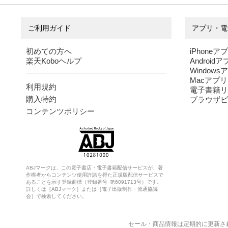
ご利用ガイド
アプリ・電
初めての方へ
iPhoneア
楽天Koboヘルプ
Android
Windows
Macアプリ
利用規約
電子書籍リ
購入特約
ブラウザビ
コンテンツポリシー
ABJマークは、この電子書店・電子書籍配信サービスが、著
作権者からコンテンツ使用許諾を得た正規版配信サービスで
あることを示す登録商標（登録番号 第6091713号）です。
詳しくは［ABJマーク］または［電子出版制作・流通協議
会］で検索してください。
セール・商品情報は定期的に更新さ