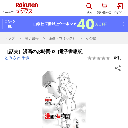
メニュー
トップ
電子書籍
漫画（コミック）
その他
［話売］漫画のお時間63 [電子書籍版]
とみさわ 千夏
（
0
件）