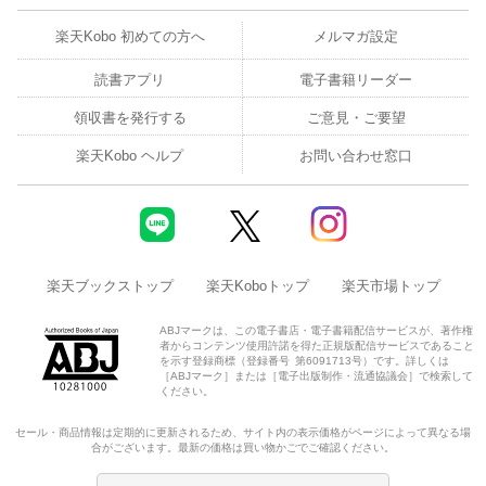
楽天Kobo 初めての方へ
メルマガ設定
読書アプリ
電子書籍リーダー
領収書を発行する
ご意見・ご要望
楽天Kobo ヘルプ
お問い合わせ窓口
楽天ブックストップ
楽天Koboトップ
楽天市場トップ
ABJマークは、この電子書店・電子書籍配信サービスが、著作権
者からコンテンツ使用許諾を得た正規版配信サービスであること
を示す登録商標（登録番号 第6091713号）です。詳しくは
［ABJマーク］または［電子出版制作・流通協議会］で検索して
ください。
セール・商品情報は定期的に更新されるため、サイト内の表示価格がページによって異なる場
合がございます。最新の価格は買い物かごでご確認ください。