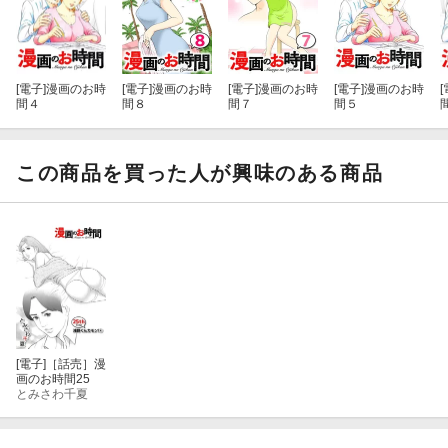
[電子]
漫画のお時
[電子]
漫画のお時
[電子]
漫画のお時
[電子]
漫画のお時
[
間４
間８
間７
間５
この商品を買った人が興味のある商品
[電子]
［話売］漫
画のお時間25
とみさわ千夏