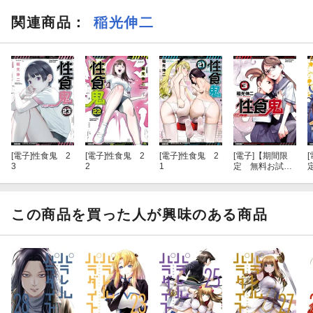
関連商品
：
稲光伸二
[電子]
性食鬼 2
[電子]
性食鬼 2
[電子]
性食鬼 2
[電子]
【期間限
[
3
2
1
定 無料お試し
版 閲覧期限20
26年8月17日】
性食鬼 3
この商品を買った人が興味のある商品