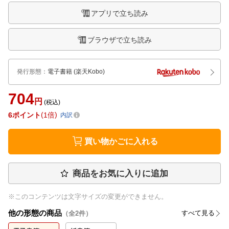
アプリで立ち読み
ブラウザで立ち読み
発行形態
：
電子書籍
(楽天Kobo)
704
円
(税込)
6
ポイント
1倍
内訳
買い物かごに入れる
商品をお気に入りに追加
※このコンテンツは文字サイズの変更ができません。
他の形態の商品
すべて見る
（全
2
件）