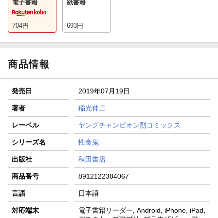
電子書籍
紙書籍
704
円
693
円
商品情報
発売日
2019年07月19日
著者
稲光伸二
レーベル
ヤングチャンピオン烈コミックス
シリーズ名
性食鬼
出版社
秋田書店
商品番号
8912122384067
言語
日本語
対応端末
電子書籍リーダー, Android, iPhone, iPad,