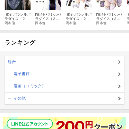
[電子]
パラレルパ
[電子]
パラレルパ
[電子]
パラレルパ
[電子]
パラレルパ
[
ラダイス（２
ラダイス（２
ラダイス（２
ラダイス（２
８）
岡本倫
３）
岡本倫
５）
岡本倫
７）
岡本倫
ランキング
総合
電子書籍
漫画（コミック）
その他