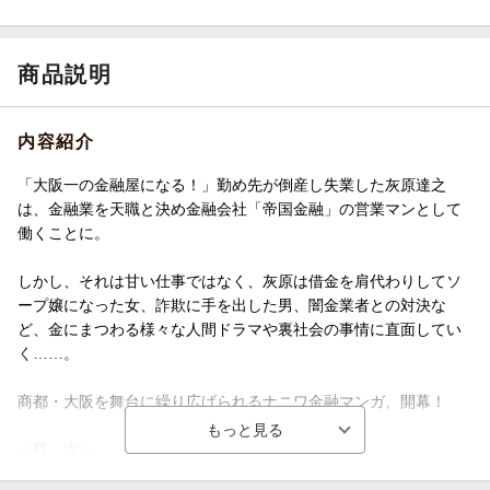
商品説明
内容紹介
「大阪一の金融屋になる！」勤め先が倒産し失業した灰原達之
は、金融業を天職と決め金融会社「帝国金融」の営業マンとして
働くことに。
しかし、それは甘い仕事ではなく、灰原は借金を肩代わりしてソ
ープ嬢になった女、詐欺に手を出した男、闇金業者との対決な
ど、金にまつわる様々な人間ドラマや裏社会の事情に直面してい
く……。
商都・大阪を舞台に繰り広げられるナニワ金融マンガ、開幕！
＜目 次＞