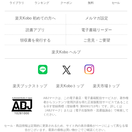
ライブラリ
ランキング
クーポン
無料
セール
楽天Kobo 初めての方へ
メルマガ設定
読書アプリ
電子書籍リーダー
領収書を発行する
ご意見・ご要望
楽天Kobo ヘルプ
楽天ブックストップ
楽天Koboトップ
楽天市場トップ
ABJマークは、この電子書店・電子書籍配信サービスが、著作権
者からコンテンツ使用許諾を得た正規版配信サービスであること
を示す登録商標（登録番号 第6091713号）です。詳しくは
［ABJマーク］または［電子出版制作・流通協議会］で検索して
ください。
セール・商品情報は定期的に更新されるため、サイト内の表示価格がページによって異なる場
合がございます。最新の価格は買い物かごでご確認ください。