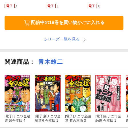
3
4
5
22発目 殴られる灰原!!
配信中の19巻を買い物かごに入れる
23発目 軟禁と監禁の差!
シリーズ一覧を見る
関連商品
：
青木雄二
[電子]
ナニワ金融
[電子]
新ナニワ金
[電子]
ナニワ金融
[電子]
新ナニワ金
[
道 超合本版 4
融道R 合本版 1
道 超合本版 3
融道 合本版 1