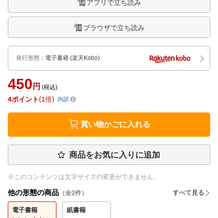
アプリで立ち読み
ブラウザで立ち読み
発行形態
：
電子書籍
(楽天Kobo)
450
円
(税込)
4
ポイント
1倍
内訳
買い物かごに入れる
商品をお気に入りに追加
※このコンテンツは文字サイズの変更ができません。
他の形態の商品
すべて見る
（全
2
件）
電子書籍
紙書籍