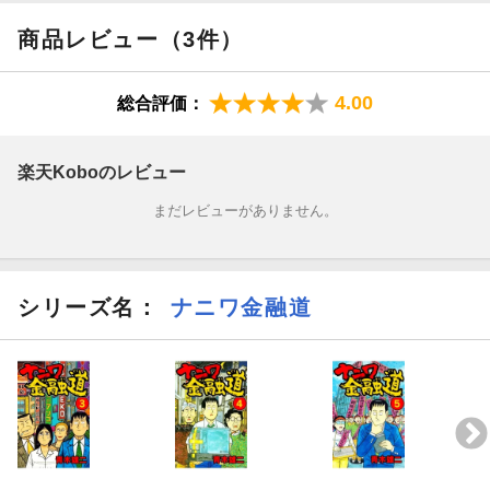
11発目 飲み屋の女の下心!
商品レビュー（3件）
12発目 そこに地獄が待っていた
4.00
総合評価：
13発目 家、売らんかい!!
14発目 追い込む者、追い込まれる者
楽天Koboのレビュー
15発目 清水、ついに踏み越える
まだレビューがありません。
16発目 倒産候補の一覧表
17発目 ゼニを肴に桃源郷で大騒ぎ
シリーズ名：
ナニワ金融道
18発目 なぜ市議会議員は儲かるのか？
19発目 泥船にもう一名様ご案内!
20発目 どちらかが必ず落馬する一騎打ち
21発目 ２位候補に当選確実!?