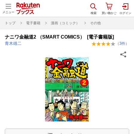
メニュー
トップ
電子書籍
漫画（コミック）
その他
ナニワ金融道2 （SMART COMICS） [電子書籍版]
青木雄二
（
3
件）