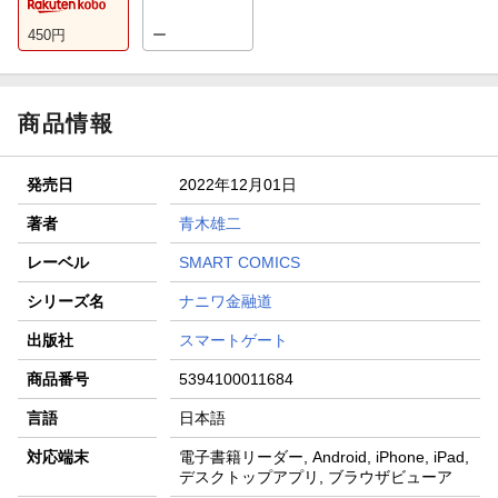
450
円
ー
商品情報
発売日
2022年12月01日
著者
青木雄二
レーベル
SMART COMICS
シリーズ名
ナニワ金融道
出版社
スマートゲート
商品番号
5394100011684
言語
日本語
対応端末
電子書籍リーダー, Android, iPhone, iPad,
デスクトップアプリ, ブラウザビューア