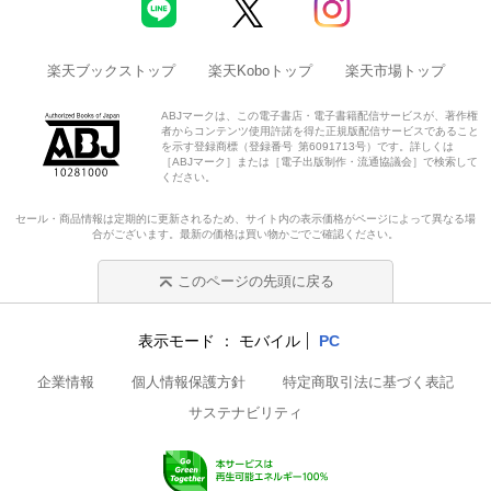
楽天ブックストップ
楽天Koboトップ
楽天市場トップ
ABJマークは、この電子書店・電子書籍配信サービスが、著作権
者からコンテンツ使用許諾を得た正規版配信サービスであること
を示す登録商標（登録番号 第6091713号）です。詳しくは
［ABJマーク］または［電子出版制作・流通協議会］で検索して
ください。
セール・商品情報は定期的に更新されるため、サイト内の表示価格がページによって異なる場
合がございます。最新の価格は買い物かごでご確認ください。
このページの先頭に戻る
表示モード
モバイル
PC
企業情報
個人情報保護方針
特定商取引法に基づく表記
サステナビリティ