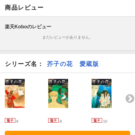
・VOL.36「オーディションの罠」
商品レビュー
・VOL.37「落日の一族」
楽天Koboのレビュー
まだレビューがありません。
シリーズ名：
芥子の花 愛蔵版
8
9
10