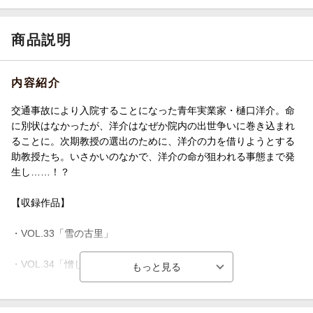
商品説明
内容紹介
交通事故により入院することになった青年実業家・樋口洋介。命
に別状はなかったが、洋介はなぜか院内の出世争いに巻き込まれ
ることに。次期教授の選出のために、洋介の力を借りようとする
助教授たち。いさかいのなかで、洋介の命が狙われる事態まで発
生し……！？
【収録作品】
・VOL.33「雪の古里」
・VOL.34「憎しみの外科病棟」
・VOL.35「90％の野望」