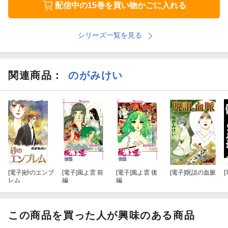
配信中の15巻を買い物かごに入れる
シリーズ一覧を見る
関連商品
：
のがみけい
[電子]
砂のエンブ
[電子]
風よ雲 前
[電子]
風よ雲 後
[電子]
呪詛の血脈
[
レム
編
編
この商品を買った人が興味のある商品