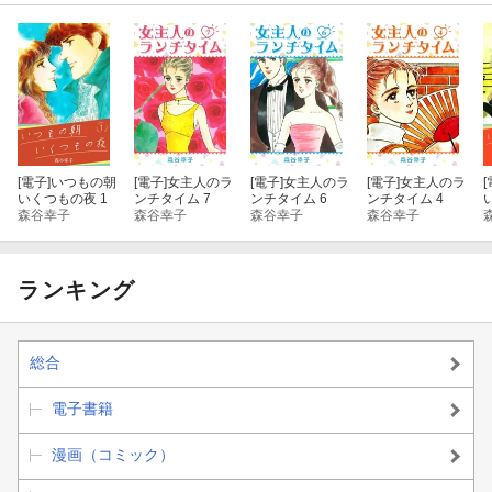
[電子]
いつもの朝
[電子]
女主人のラ
[電子]
女主人のラ
[電子]
女主人のラ
[
いくつもの夜 1
ンチタイム 7
ンチタイム 6
ンチタイム 4
森谷幸子
森谷幸子
森谷幸子
森谷幸子
ランキング
総合
電子書籍
漫画（コミック）