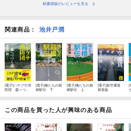
紙書籍版のレビューを見る
関連商品
：
池井戸潤
[電子]
ハヤブサ消
[電子]
俺たちの箱
[電子]
俺たちの箱
[電子]
架空通貨
[
防団 森へつづ
根駅伝 下
根駅伝 上
新装版
く道
この商品を買った人が興味のある商品