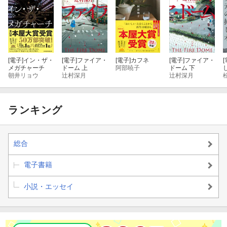
[電子]
イン・ザ・
[電子]
ファイア・
[電子]
カフネ
[電子]
ファイア・
[
メガチャーチ
ドーム 上
阿部暁子
ドーム 下
朝井リョウ
辻村深月
辻村深月
ランキング
総合
電子書籍
小説・エッセイ