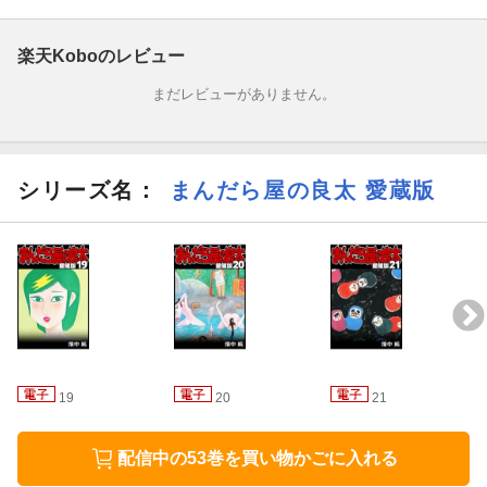
第2話 うつむき少女
楽天Koboのレビュー
第3話 男女学生交接
まだレビューがありません。
第4話 残り火
第5話 夢幻行
シリーズ名：
まんだら屋の良太 愛蔵版
第6話 幸福
第7話 青空
第8話 女良太
第9話 穴
19
20
21
配信中の53巻を買い物かごに入れる