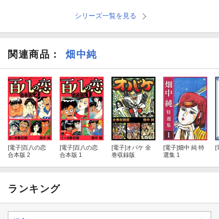
シリーズ一覧を見る
関連商品
：
畑中純
[電子]
百八の恋
[電子]
百八の恋
[電子]
オバケ 全
[電子]
畑中 純 特
[
合本版 2
合本版 1
巻収録版
選集 1
ランキング