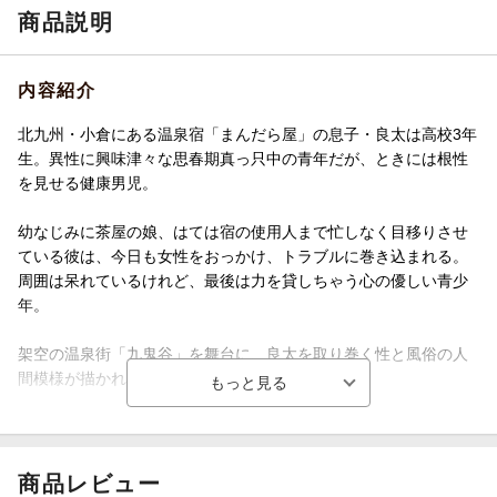
商品説明
内容紹介
北九州・小倉にある温泉宿「まんだら屋」の息子・良太は高校3年
生。異性に興味津々な思春期真っ只中の青年だが、ときには根性
を見せる健康男児。
幼なじみに茶屋の娘、はては宿の使用人まで忙しなく目移りさせ
ている彼は、今日も女性をおっかけ、トラブルに巻き込まれる。
周囲は呆れているけれど、最後は力を貸しちゃう心の優しい青少
年。
架空の温泉街「九鬼谷」を舞台に、良太を取り巻く性と風俗の人
間模様が描かれる名作が電子書籍となって登場。
【目次】
第1話 歩行者天国
商品レビュー