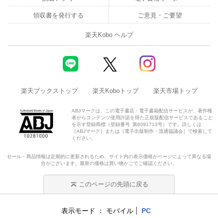
領収書を発行する
ご意見・ご要望
楽天Kobo ヘルプ
楽天ブックストップ
楽天Koboトップ
楽天市場トップ
ABJマークは、この電子書店・電子書籍配信サービスが、著作権
者からコンテンツ使用許諾を得た正規版配信サービスであること
を示す登録商標（登録番号 第6091713号）です。詳しくは
［ABJマーク］または［電子出版制作・流通協議会］で検索して
ください。
セール・商品情報は定期的に更新されるため、サイト内の表示価格がページによって異なる場
合がございます。最新の価格は買い物かごでご確認ください。
このページの先頭に戻る
表示モード
モバイル
PC