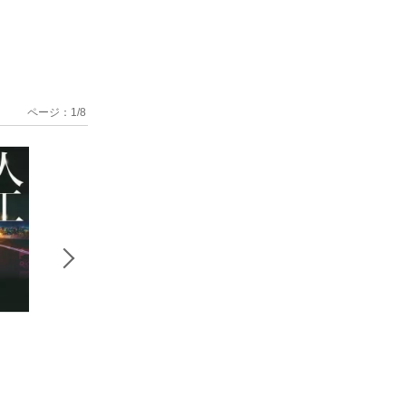
ページ：
1
/
8
天佑なり
天稟
周極星（下
下 高橋是清・百年
幸田 真音
幸田真音
前の日本国債
幸田 真音