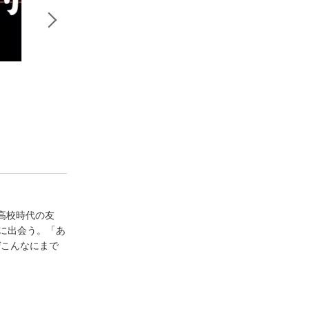
トヨトミの野望
日本国債 改訂最新
コイン・トス
梶山三郎
版【上下 合本版】
幸田 真音
幸田 真音
高校時代の友
に出会う。「あ
ぜこんなにまで