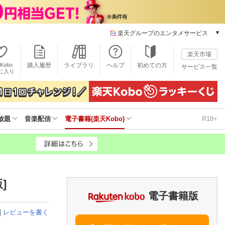
楽天グループのエンタメサービス
電子書籍
楽天市場
楽天Kobo
Kobo
購入履歴
ライブラリ
ヘルプ
初めての方
サービス一覧
本/ゲーム/CD/DVD
に入り
楽天ブックス
雑誌読み放題
楽天マガジン
放題
音楽配信
電子書籍(楽天Kobo)
R18+
音楽配信
楽天ミュージック
動画配信
楽天TV
動画配信ガイド
Rakuten PLAY
]
無料テレビ
電子書籍版
Rチャンネル
|
レビューを書く
チケット