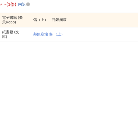
ント
1倍
内訳
電子書籍
(楽
傷（上） 邦銀崩壊
天Kobo)
紙書籍
(文
邦銀崩壊 傷 （上）
庫)