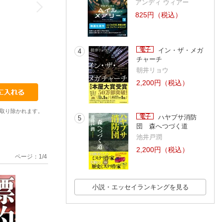
アンディ ウィアー
825円（税込）
イン・ザ・メガ
4
チャーチ
朝井リョウ
2,200円（税込）
取り除かれます。
ハヤブサ消防
5
団 森へつづく道
池井戸潤
2,200円（税込）
ページ：
1
/
4
小説・エッセイランキングを見る