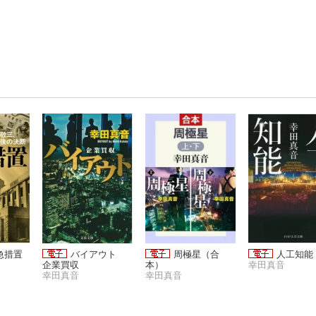
急措置
バイアウト
周極星（合
人工知能
企業買収
本）
幸田真音
幸田真音
幸田真音