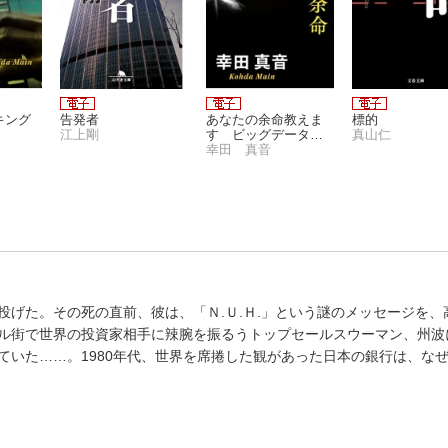
キング
告発者
あなたの余命教えま
標的
江上剛
す ビッグデータの
真山仁
罠
幸田 真音
げた。その死の直前、彼は、「Ｎ.Ｕ.Ｈ.」という謎のメッセージを、
ル街で世界の投資家相手に辣腕を振るうトップセールスウーマン、州波
ていた……。1980年代、世界を席捲した観があった日本の銀行は、な