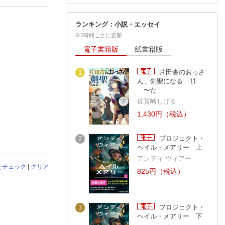
ランキング：小説・エッセイ
※1時間ごとに更新
電子書籍版
紙書籍版
片田舎のおっさ
1
ん、剣聖になる 11
〜た…
佐賀崎しげる
1,430円（税込）
プロジェクト・
2
ヘイル・メアリー 上
アンディ ウィアー
をチェック
|
クリア
825円（税込）
プロジェクト・
3
ヘイル・メアリー 下