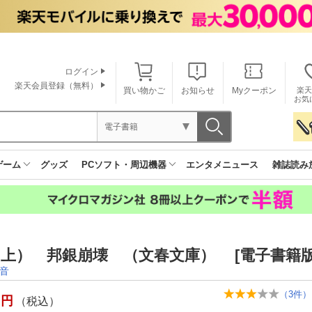
ログイン
楽天会員登録（無料）
買い物かご
お知らせ
Myクーポン
楽天
お気
電子書籍
ゲーム
グッズ
PCソフト・周辺機器
エンタメニュース
雑誌読み
上） 邦銀崩壊 （文春文庫） [電子書籍版
音
（
3
件）
円
（税込）