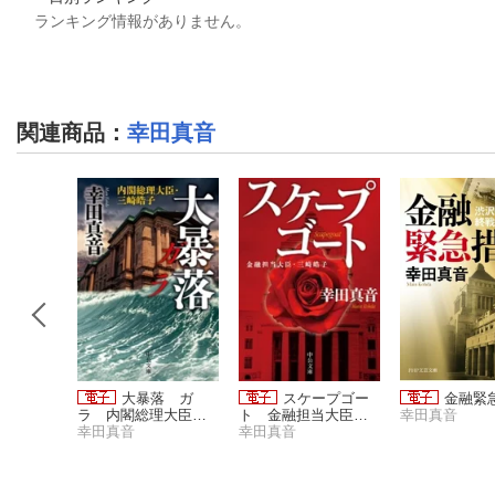
ランキング情報がありません。
関連商品
：
幸田真音
日のため
大暴落 ガ
スケープゴー
金融緊
田勇人・
ラ 内閣総理大臣・
ト 金融担当大臣・
幸田真音
の軌跡
三崎皓子
幸田真音
三崎皓子
幸田真音