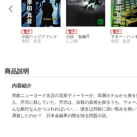
 作品
小説ヘッジファンド
小説 金融庁
マネー・ハッ
 三十一
幸田 真音
江上剛
幸田 真音
商品説明
内容紹介
邦銀ニューヨーク支店の花形ディーラーが、高層ホテルから身を投
人、芹沢に残していた。芹沢は、自殺の真相を探るうち、ウォー
んな銀行なんかつぶれればいい」。彼女は邦銀に深い恨みを抱い
凋落したのか？ 日本金融界の闇を抉る問題小説。