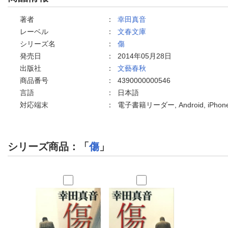
著者
：
幸田真音
レーベル
：
文春文庫
シリーズ名
：
傷
発売日
：
2014年05月28日
出版社
：
文藝春秋
商品番号
：
4390000000546
言語
：
日本語
対応端末
：
電子書籍リーダー, Android, iPho
シリーズ商品：「
傷
」