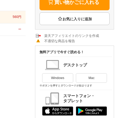
楽天チケット
買い物かごに入れる
エンタメニュース
推し楽
560
円
ー
楽天アフィリエイトのリンクを作成
不適切な商品を報告
無料アプリで今すぐ読める！
デスクトップ
Windows
Mac
※ボタンを押すとダウンロードが始まります
スマートフォン・
タブレット