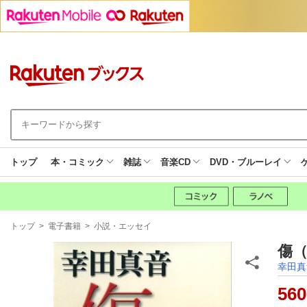
トップ
本・コミック
雑誌
音楽CD
DVD・ブルーレイ
現
トップ
>
電子書籍
>
小説・エッセイ
在
地
傷（
幸田真
560