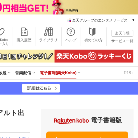
楽天グループのエンタメサービス
電子書籍
楽天市場
楽天Kobo
Kobo
購入履歴
ライブラリ
ヘルプ
初めての方
サービス一覧
本/ゲーム/CD/DVD
に入り
楽天ブックス
雑誌読み放題
楽天マガジン
放題
音楽配信
電子書籍(楽天Kobo)
R18+
音楽配信
楽天ミュージック
動画配信
楽天TV
動画配信ガイド
Rakuten PLAY
（アルト出
無料テレビ
電子書籍版
Rチャンネル
チケット