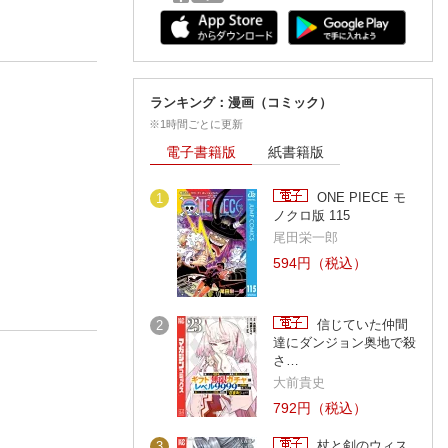
ランキング：漫画（コミック）
※1時間ごとに更新
電子書籍版
紙書籍版
ONE PIECE モ
1
ノクロ版 115
尾田栄一郎
594円（税込）
信じていた仲間
2
達にダンジョン奥地で殺
さ…
大前貴史
792円（税込）
杖と剣のウィス
3