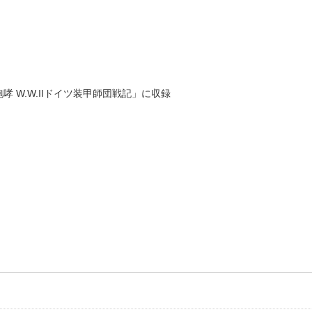
 W.W.IIドイツ装甲師団戦記」に収録