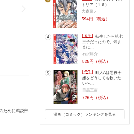
トリア（１６）
大森藤ノ
594円（税込）
転生したら第七
4
王子だったので、気ま
まに…
石沢庸介
825円（税込）
町人Aは悪役令
5
嬢をどうしても救いた
い〜…
目黒三吉
726円（税込）
のために精鋭部
漫画（コミック）ランキングを見る