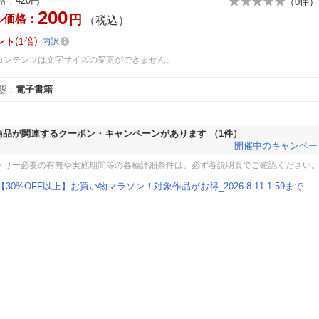
格：
420円
（
0
件）
200
ル価格：
円
（税込）
ント
1倍
内訳
コンテンツは文字サイズの変更ができません。
態
：
電子書籍
商品が関連するクーポン・キャンペーンがあります
（1件）
開催中のキャンペー
トリー必要の有無や実施期間等の各種詳細条件は、必ず各説明頁でご確認ください
【30%OFF以上】お買い物マラソン！対象作品がお得_2026-8-11 1:59まで