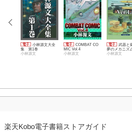
ド・オ
小林源文大全
COMBAT CO
武器と
ョー
集 第1巻
MIC Vol.4
夢のメカニズム
小林源文
小林源文
Ver.1.5
小林源文
楽天Kobo電子書籍ストアガイド