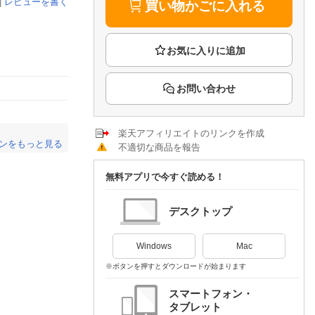
楽天チケット
|
レビューを書く
買い物かごに入れる
エンタメニュース
推し楽
お問い合わせ
楽天アフィリエイトのリンクを作成
ンをもっと見る
不適切な商品を報告
。
無料アプリで今すぐ読める！
デスクトップ
Windows
Mac
※ボタンを押すとダウンロードが始まります
スマートフォン・
タブレット