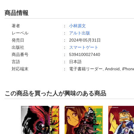
商品情報
著者
：
小林源文
レーベル
：
アルト出版
発売日
：
2024年05月31日
出版社
：
スマートゲート
商品番号
：
5394100027440
言語
：
日本語
対応端末
：
電子書籍リーダー, Android, iPh
この商品を買った人が興味のある商品