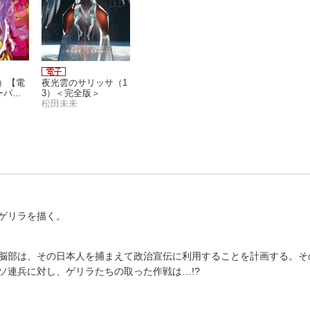
3）【電
夜光雲のサリッサ（1
ーパー
3）＜完全版＞
松田未来
ゲリラを描く。
脳部は、その日本人を捕まえて政治宣伝に利用することを計画する。そ
3）【電
夜光雲のサリッサ（1
ソ連兵に対し、ゲリラたちの取った作戦は…!?
ーパー
3）＜完全版＞
松田未来