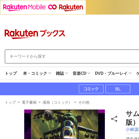
トップ
本・コミック
雑誌
音楽CD
DVD・ブルーレイ
現
トップ
>
電子書籍
>
漫画（コミック）
>
その他
在
地
サム
版）
小林源