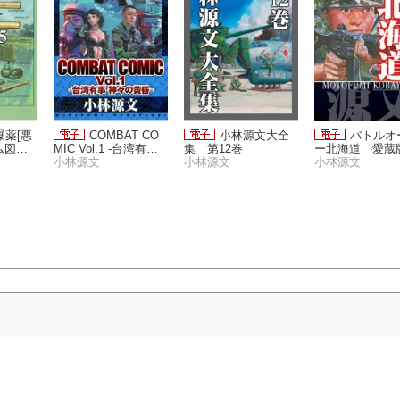
爆薬[悪
COMBAT CO
小林源文大全
バトルオ
図解]
MIC Vol.1 -台湾有事
集 第12巻
ー北海道 愛蔵
神々の黄昏-
小林源文
小林源文
小林源文