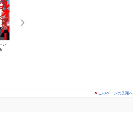
ーバ
ヴェトナム・
COMBAT CO
黒騎士物語
版
ウォー VIETNAM W
MIC Vol.2 暫定版 -
伝 完全版
AR
小林源文
神々の黄昏 台湾侵攻
小林源文
小林源文
阻止作戦-
このページの先頭へ