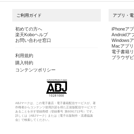
ご利用ガイド
アプリ・電
初めての方へ
iPhoneア
楽天Koboヘルプ
Android
お問い合わせ窓口
Windows
Macアプリ
電子書籍リ
利用規約
ブラウザビ
購入特約
コンテンツポリシー
ABJマークは、この電子書店・電子書籍配信サービスが、著
作権者からコンテンツ使用許諾を得た正規版配信サービスで
あることを示す登録商標（登録番号 第6091713号）です。
詳しくは［ABJマーク］または［電子出版制作・流通協議
会］で検索してください。