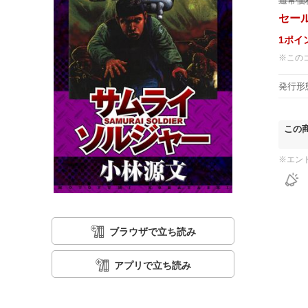
通常価
セー
1
ポイ
※この
発行形
この
※エン
ブラウザで立ち読み
アプリで立ち読み