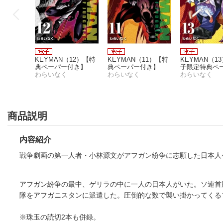
KEYMAN（12）【特
KEYMAN（11）【特
KEYMAN（1
典ペーパー付き】
典ペーパー付き】
子限定特典ペ
わらいなく
わらいなく
付き】
わらいなく
商品説明
内容紹介
戦争劇画の第一人者・小林源文がアフガン紛争に志願した日本人
アフガン紛争の最中、ゲリラの中に一人の日本人がいた。ソ連首
KEYMAN（12）【特
KEYMAN（11）【特
KEYMAN（1
隊をアフガニスタンに派遣した。圧倒的な数で襲い掛かってくる
典ペーパー付き】
典ペーパー付き】
子限定特典ペ
わらいなく
わらいなく
付き】
わらいなく
※珠玉の読切2本も併録。