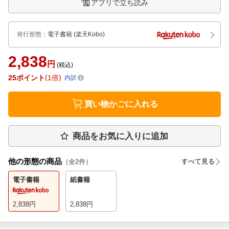
アプリで立ち読み
発行形態
：
電子書籍
(楽天Kobo)
2,838
円
(税込)
25
ポイント
1倍
内訳
買い物かごに入れる
商品をお気に入りに追加
他の形態の商品
すべて見る
（全
2
件）
電子書籍
紙書籍
2,838
円
2,838
円