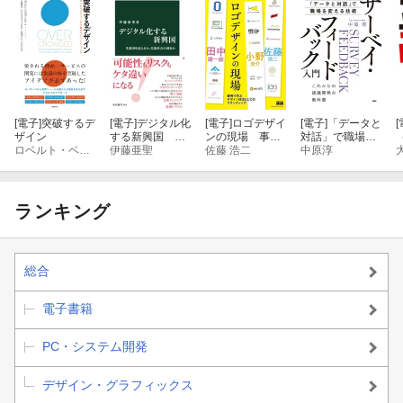
[電子]
突破するデ
[電子]
デジタル化
[電子]
ロゴデザイ
[電子]
「データと
[
ザイン
する新興国 先
ンの現場 事例
対話」で職場を
ロベルト・ベルガンティ
進国を超える
伊藤亜聖
で学ぶデザイン
佐藤 浩二
変える技術 サー
中原淳
か、監視社会の
技法としてのブ
ベイ・フィード
到来か
ランディング
バック入門
ランキング
総合
電子書籍
PC・システム開発
デザイン・グラフィックス