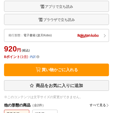
アプリで立ち読み
ブラウザで立ち読み
発行形態
：
電子書籍
(楽天Kobo)
920
円
(税込)
8
ポイント
1倍
内訳
買い物かごに入れる
商品をお気に入りに追加
※このコンテンツは文字サイズの変更ができません。
他の形態の商品
すべて見る
（全
2
件）