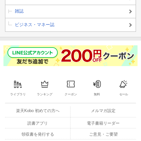
野菜・米 ： 玉ねぎ・とうもろこし・さつまいも・米
雑誌
フルーツ ： シャインマスカット・さくらんぼ・桃・メロン
ビジネス・マネー誌
◎第4特集
**めざせ！FXで1億円！年億稼ぐトレーダーの神トレ大公開！**前
編
羊飼いさん／ポンタコンタさん
◎ZAi NEWS CHANNEL
「
出遅れJリートに投資チャンス！利回り4〜5%台がゴロゴロ
」
ライブラリ
ランキング
クーポン
無料
セール
◎連載も充実！
楽天Kobo 初めての方へ
メルマガ設定
●おカネの本音！VOL.22渋澤 健さん
読書アプリ
電子書籍リーダー
「道徳と利益は両立するいまこそ見習いたい渋沢栄一の儲け方」
領収書を発行する
ご意見・ご要望