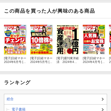
●ダメなモンはダメと言います！期待ハズレな残念投信３本を今年
この商品を買った人が興味のある商品
も発表！
◎第3特集
日本3大グルメ&生産地の返礼品60
日本が誇る名品だけ揃えました
●みんなの憧れ
日本3大グルメ
「3大和牛」「3大地鶏・3大豚」「3
[電子]
日経マネー
[電子]
日経マネー
[電子]
週刊東洋経
[電子]
日経マネー
[
2024年6月号 [雑
2024年5月号 [雑
済 2024年4月2
2024年4月号 [雑
大ラーメン・3大珍味」
誌]
誌]
7日・5月4日合
誌]
誌
併号
●一度は行きたい
日本3大観光地
「日本3景のグルメ」「日本3名
泉」
ランキング
●人気返礼品の
日本3大生産地
総合
魚介類 ： まぐろ・うなぎ・ほたて
電子書籍