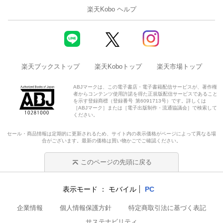
●10倍株を探せ！IPO株研究所2024年3月編
楽天Kobo ヘルプ
「日本株への追い風が波及！IPO株の取引も活発に」
●株入門マンガ恋する株式相場！
楽天ブックストップ
楽天Koboトップ
楽天市場トップ
VOL.90**｢コンビニがGAFAの一角に!?」**
ABJマークは、この電子書店・電子書籍配信サービスが、著作権
者からコンテンツ使用許諾を得た正規版配信サービスであること
●マンガどこから来てどこへ行くのか日本国
を示す登録商標（登録番号 第6091713号）です。詳しくは
［ABJマーク］または［電子出版制作・流通協議会］で検索して
ください。
「実家で家賃が稼げる!?昭和のボロ空き家そのまま貸せばいい!?
」
セール・商品情報は定期的に更新されるため、サイト内の表示価格がページによって異なる場
●人気毎月分配型100本の｢分配金｣速報データ！
合がございます。最新の価格は買い物かごでご確認ください。
「これまでマイナスだったJリート型の本当の利回りもプラス
このページの先頭に戻る
に！」
表示モード
モバイル
PC
企業情報
個人情報保護方針
特定商取引法に基づく表記
サステナビリティ