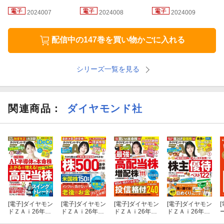
◎第2特集
2024007
2024008
2024009
第2回ダイヤモンド・ザイNISA投信2024グランプリ
配信中の147巻を買い物かごに入れる
宣言！ザイは毎年、個人投資家目線でNISAで買いの投信を表彰し
ます！
シリーズ一覧を見る
●＜1＞
日本株総合
部門
関連商品
：
ダイヤモンド社
●＜2＞
日本中小型株
部門
●＜3＞
米国株
部門
●＜4＞
世界株
部門
●＜5＞
新興国株
部門
●＜6＞
リート
部門
[電子]
ダイヤモン
[電子]
ダイヤモン
[電子]
ダイヤモン
[電子]
ダイヤモン
[
ドＺＡｉ26年9
ドＺＡｉ26年8
ドＺＡｉ26年4
ドＺＡｉ26年7
●＜7＞
フレッシャー
賞
月号
月号
月号
月号
ド