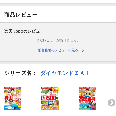
◎第1特集
商品レビュー
配当&株価が10倍になる株
10年持ちっぱでOK！日本株の常識が一変！
楽天Koboのレビュー
まだレビューがありません。
●新10倍株1：誰もが知ってる大型株・優良株で実現
紙書籍版のレビューを見る
**ほったらかしで配当10倍！**TOPPAN、日テレ、雪印、ニップン
など
●新10倍株2：世界で躍進する日本7大企業
シリーズ名：
ダイヤモンドＺＡｉ
サムライ7で株価10倍
●新10倍株3：
新興国に進出／AI・半導体／高齢化・人手不足／環
境・EV
●番外編：
1年で株価2倍
になる株