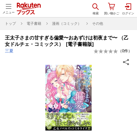
メニュー
トップ
電子書籍
漫画（コミック）
その他
王太子さまの甘すぎる偏愛〜おあずけは初夜まで〜 （乙
女ドルチェ・コミックス） [電子書籍版]
三夏
（
0
件）