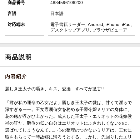
商品番号
4884596106200
言語
日本語
対応端末
電子書籍リーダー, Android, iPhone, iPad,
デスクトップアプリ, ブラウザビューア
商品説明
内容紹介
麗しき王太子の囁き、キス、愛撫…すべてが激甘!!
「君が私の運命の乙女だよ」麗しき王太子の愛は、甘くて淫らで
深すぎるーー。王女専属侍女を務める子爵令嬢ミリアの身体に、
花の痣が浮かび上がった。成人した王太子・エリオットの花嫁候
補の証だ。爵位の低い自分はエリオットにふさわしくないのに、
選ばれてしまうなんて…。心の整理のつかないミリアは、王女に
暇をもらって一時故郷に帰ろうとする。しかし、先回りしたエリ