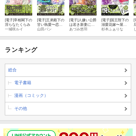
[電子]
宰相閣下の
[電子]
王弟殿下の
[電子]
人嫌い公爵
[電子]
国王陛下の
[
淫らなたくらみ
甘い執愛〜恋の
は若き新妻に恋
溺愛花嫁〜屋根
一城咲ルイ
匂いに発情中〜
山田パン
をする
あづみ悠羽
裏令嬢の結婚事
杉本ふぁりな
情〜
ランキング
総合
電子書籍
漫画（コミック）
その他