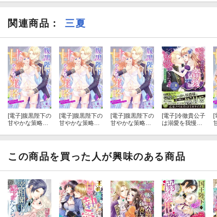
関連商品
：
三夏
[電子]
腹黒陛下の
[電子]
腹黒陛下の
[電子]
腹黒陛下の
[電子]
冷徹貴公子
[
甘やかな策略〜
甘やかな策略〜
甘やかな策略〜
は溺愛を我慢で
婚活を助けたら
婚活を助けたら
婚活を助けたら
きない！〜不埒
プロポーズされ
プロポーズされ
プロポーズされ
な蜜月婚約〜
ました!?〜【分
ました!?〜【分
ました!?〜【分
冊版】5話
冊版】1話
冊版】2話
この商品を買った人が興味のある商品