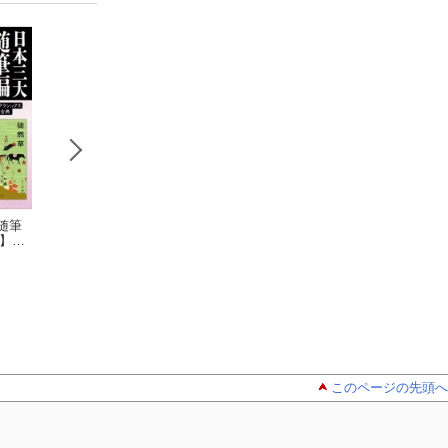
随筆
新訂 枕草
枕草子
枕草子
版】
子 上 現代語訳付
清少納言
清少納言
ラシ
き
清少納言
古典
丈記
草』
このページの先頭へ