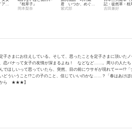
イアリ
『枕草子』
君 いつか、めぐり
記・徒然草・枕
岡本梨奈
あうまで
紫式部
子）
吉田兼好
定子さまにお仕えしている。そして、思ったことを定子さまに頂いたノ
、恋バナって女子の友情が深まるよね！ などなど……。周りの人たち
んでほしいって思っていたら、突然、目の前にウサギが現れてーー!?「
いどういうこと!?この子のこと、信じていいのかな……？「春はあけぼ
から ★★★】