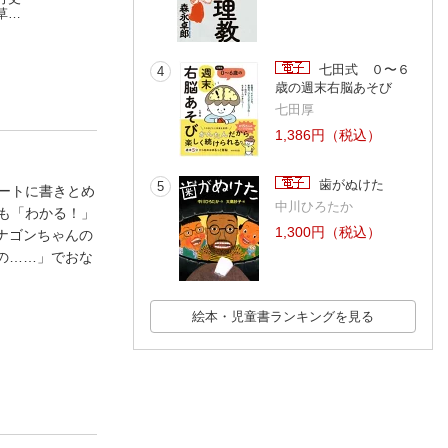
草
家のひみつ
し!! 枕草子
ズ・クラシック
時海結以
小迎 裕美子
日本の古典
角川書店
七田式 ０〜６
4
歳の週末右脳あそび
七田厚
1,386円（税込）
歯がぬけた
5
ートに書きとめ
中川ひろたか
も「わかる！」
1,300円（税込）
ナゴンちゃんの
の……」でおな
絵本・児童書ランキングを見る