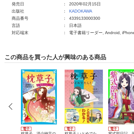
発売日
：
2020年02月15日
出版社
：
KADOKAWA
商品番号
：
4339133000300
言語
：
日本語
対応端末
：
電子書籍リーダー, Android, iPho
この商品を買った人が興味のある商品
習まん
枕草子 清少納言の
枕草子 いとめでた
紫式部日記 