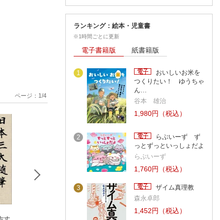
ランキング：絵本・児童書
※1時間ごとに更新
電子書籍版
紙書籍版
おいしいお米を
1
つくりたい！ ゆうちゃ
ん…
ページ：
1
/
4
谷本 雄治
1,980円（税込）
らぶいーず ず
2
っとずっといっしょだよ
らぶいーず
1,760円（税込）
ザイム真理教
3
森永卓郎
1,452円（税込）
方丈
紫式部日記 天才作
新編 本日もいとをか
枕草子 ビギナー