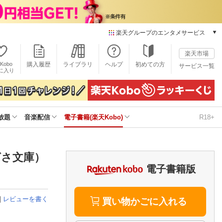
楽天グループのエンタメサービス
電子書籍
楽天市場
楽天Kobo
Kobo
購入履歴
ライブラリ
ヘルプ
初めての方
サービス一覧
本/ゲーム/CD/DVD
に入り
楽天ブックス
雑誌読み放題
楽天マガジン
放題
音楽配信
電子書籍(楽天Kobo)
R18+
音楽配信
楽天ミュージック
動画配信
楽天TV
ばさ文庫）
動画配信ガイド
電子書籍版
Rakuten PLAY
無料テレビ
|
レビューを書く
Rチャンネル
買い物かごに入れる
チケット