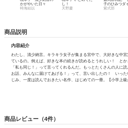
歴史
かがやいた日々
し！
子のひみつダ
朝と貴族
時海結以
天野慶
ー
紫式部
安時代
商品説明
内容紹介
わたし、清少納言。キラキラ女子が集まる宮中で、大好きな中宮
ているの。例えば、好きな本の続きが読めるとうれしい！ とか
「私も同じ！」って言ってくれるんだ。もっとたくさんの人に読
お話、みんなに届けてあげる！」って、言い出したの！ いった
じみ、一度は読んでおきたい名作、はじめての一冊。【小学上級
商品レビュー（4件）