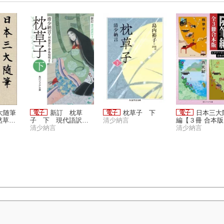
大随筆
新訂 枕草
枕草子 下
日本三大
然草・
子 下 現代語訳付
清少納言
編【３冊 合本
き
清少納言
ビギナーズ・ク
清少納言
ックス 日本の
『枕草子』『方
（全）』『徒然