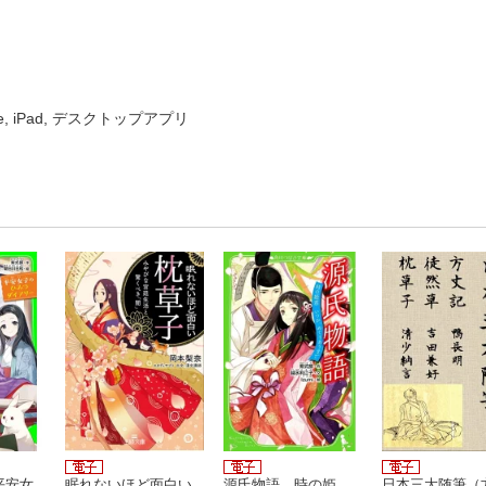
ne, iPad, デスクトップアプリ
平安女
眠れないほど面白い
源氏物語 時の姫
日本三大随筆（