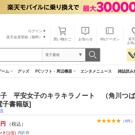
ログイン
楽天会員登録（無料）
買い物かご
お知らせ
Myクーポン
楽天
お気
電子書籍
ゲーム
グッズ
PCソフト・周辺機器
エンタメニュース
雑誌読み
草子 平安女子のキラキラノート （角川つ
子書籍版]
言
（
4
件）
円
（税込）
ント
1倍
内訳