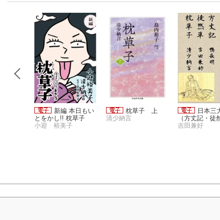
子：隨意
新編 本日もい
枕草子 上
日本三
到的感
とをかし!! 枕草子
清少納言
（方丈記・徒
言隨筆集
小迎 裕美子
枕草子）
吉田兼好