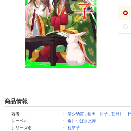
商品情報
著者
：
清少納言
,
福田 裕子
,
朝日川 
レーベル
：
角川つばさ文庫
シリーズ名
：
枕草子