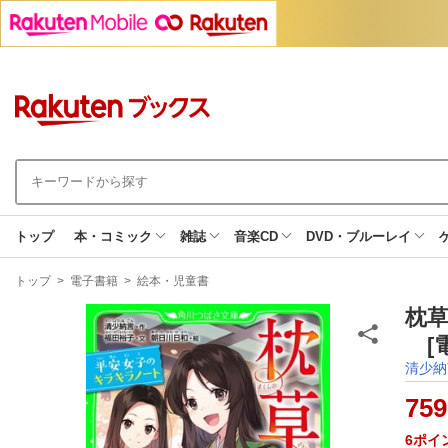
トップ
本・コミック
雑誌
音楽CD
DVD・ブルーレイ
現
トップ
>
電子書籍
>
絵本・児童書
在
地
枕
[電
清少納
759
6
ポイ