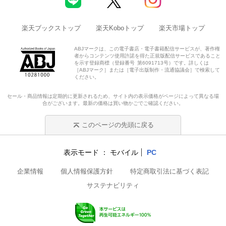
楽天ブックストップ
楽天Koboトップ
楽天市場トップ
ABJマークは、この電子書店・電子書籍配信サービスが、著作権
者からコンテンツ使用許諾を得た正規版配信サービスであること
を示す登録商標（登録番号 第6091713号）です。詳しくは
［ABJマーク］または［電子出版制作・流通協議会］で検索して
ください。
セール・商品情報は定期的に更新されるため、サイト内の表示価格がページによって異なる場
合がございます。最新の価格は買い物かごでご確認ください。
このページの先頭に戻る
表示モード
モバイル
PC
企業情報
個人情報保護方針
特定商取引法に基づく表記
サステナビリティ