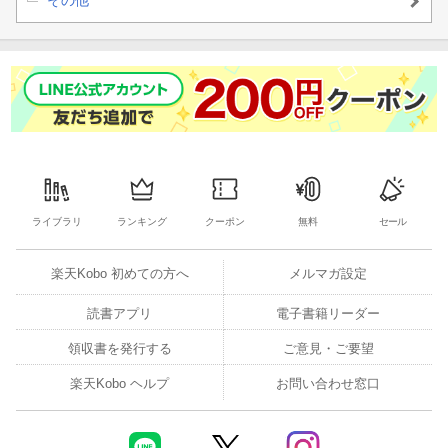
フラン視点 旅の終わりと新しい神殿
著者について
●香月美夜
MIYA KAZUKI
完結して一年……？ もう？ アニメの新情報が出たように水面
下で色々としています。『ハンネローレの貴族院五年生』を早く
ライブラリ
ランキング
クーポン
無料
セール
終わらせたいです。
楽天Kobo 初めての方へ
メルマガ設定
読書アプリ
電子書籍リーダー
領収書を発行する
ご意見・ご要望
楽天Kobo ヘルプ
お問い合わせ窓口