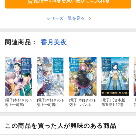
配信中の3巻を買い物かごに入れる
ベンノ視点 暴走娘の共通点
シリーズ一覧を見る
オティーリエ視点 側仕えの初仕事
レオノーレ視点 ブリュンヒルデの事情
関連商品
：
香月美夜
フラン視点 神官長室の雑談
フェルディナンド視点 問題だらけの領主会議
ハルトムート視点 踏み込みすぎた代償
カルラ視点 息子の成長
ジルヴェスター視点 葬儀前の挨拶
[電子]
本好きの下
[電子]
本好きの下
[電子]
本好きの下
[電子]
【合本版
[
剋上〜司書にな
剋上〜司書にな
剋上 ハンネロ
第五部1-12巻】
るためには手段
るためには手段
ーレの貴族院五
本好きの下剋上
レティーツィア視点 余所のお菓子と玩具
を選んでいられ
を選んでいられ
年生3
ません〜 フェ
ません〜第三部
ルディナンドの
「領地に本を広
この商品を買った人が興味のある商品
エックハルト視点 ローゼマインが不在の冬
館にて 第1巻
げよう！10」