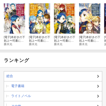
トゥーリ視点 成長と変化
ジルヴェスター視点 諦めない存在
ハイスヒッツェ視点 ダンケルフェルガーの会議室
ルッツ視点 相変わらずの騒動の原因
[電子]
本好きの下
[電子]
本好きの下
[電子]
本好きの下
[電子]
本好きの下
[
剋上〜司書にな
剋上〜司書にな
剋上〜司書にな
剋上〜司書にな
るためには手段
勝木光
るためには手段
勝木光
るためには手段
勝木光
るためには手段
勝木光
ローゼマイン視点 第五部X余話 夜空の星
を選んでいられ
を選んでいられ
を選んでいられ
を選んでいられ
ません〜第四部
ません〜第四部
ません〜第四部
ません〜第四部
コルネリウス視点 消えて、戻った妹
「貴族院の図書
「貴族院の図書
「貴族院の図書
「貴族院の図書
館を救いたい！
館を救いたい！
館を救いたい！
館を救いたい！
ランキング
9」
10」
8」
11」
ジルヴェスター視点 頭の痛い面会依頼
アドルフィーネ視点 別れの女神に祈りを
総合
電子書籍
トラオクヴァール視点 ツェントからアウブへ
ライトノベル
ダームエル視点 誓いの言葉と解釈
その他