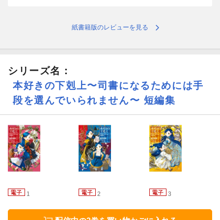
【あらすじ】
紙書籍版のレビューを見る
アレキサンドリアでの日々が始まった。アウブになって念願の図
書館もできたし、孤児院の改革とか神殿の整備とかまた頑張らな
くっちゃ！ 今は責任も増えて忙しいけど、エーレンフェストに
いた頃も大変だった。わたしの知らないところでフェルディナン
シリーズ名：
ド様も側近達も、他領の人達さえも歴史的な転変に翻弄されてい
本好きの下剋上〜司書になるためには手
たものね。遠くまで来たなぁ……。
段を選んでいられません〜 短編集
短編集第３弾！「第五部 女神の化身V〜XII」の特典SSほか、WE
B掲載分など単行本に未収録の短編＆中編を収録。本編のその後が
描かれる書き下ろし「旅の終わりと新しい神殿」など、知られざ
る計21編の物語で「本好き世界」が広がっていく！
各話に香月美夜の解説入り！
椎名優描き下ろし「四コマ漫画」収録！
1
2
3
＜収録内容＞