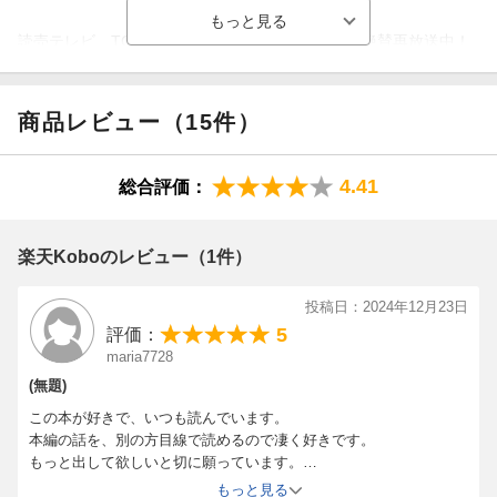
読売テレビ、TOKYO MXにてTVアニメ１期〜3期絶賛再放送中！
読売テレビ：毎週木曜25時59分〜
商品レビュー（15件）
TOKYO MX：毎週月曜21時25分〜
4.41
総合評価：
※放送予定は都合により変更になる可能性がございます。
「このライトノベルがすごい！」（宝島社刊）
楽天Koboのレビュー（1件）
殿堂入り！
投稿日：2024年12月23日
5
シリーズ累計１１００万部突破！（電子書籍を含む）
評価：
maria7728
「第五部 女神の化身V〜XII」の特典SSほか、WEB掲載分など
(無題)
この本が好きで、いつも読んでいます。
単行本に未収録の短編＆中編を計21編収録！
本編の話を、別の方目線で読めるので凄く好きです。
もっと出して欲しいと切に願っています。
香月美夜解説入り！
特に、アレキサンドリアになってからの話も読みたいです。
もっと見る