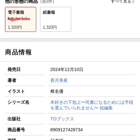
他の形態の商品
すべて見る
（全
2
件）
電子書籍
紙書籍
1,320
円
1,320
円
商品情報
発売日
2024年12月10日
著者
香月美夜
イラスト
椎名優
シリーズ名
本好きの下剋上〜司書になるためには手段
を選んでいられません〜 短編集
出版社
TOブックス
商品番号
8909127428734