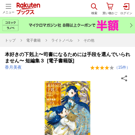
メニュー
トップ
電子書籍
ライトノベル
その他
本好きの下剋上〜司書になるためには手段を選んでいられ
ません〜 短編集３ [電子書籍版]
香月美夜
（
15
件）