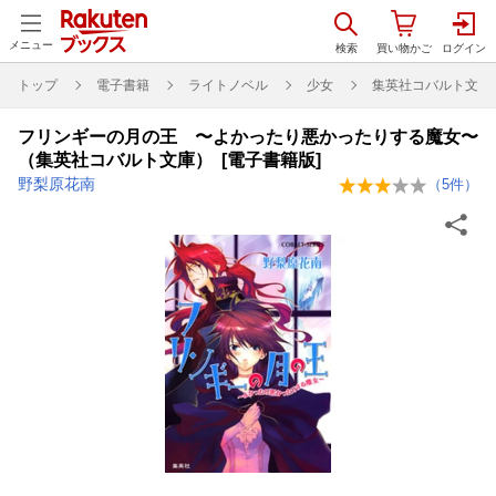
メニュー
トップ
電子書籍
ライトノベル
少女
集英社コバルト文庫
フリンギーの月の王 〜よかったり悪かったりする魔女〜
（集英社コバルト文庫） [電子書籍版]
野梨原花南
（
5
件）