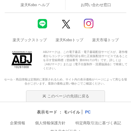
楽天Kobo ヘルプ
お問い合わせ窓口
楽天ブックストップ
楽天Koboトップ
楽天市場トップ
ABJマークは、この電子書店・電子書籍配信サービスが、著作権
者からコンテンツ使用許諾を得た正規版配信サービスであること
を示す登録商標（登録番号 第6091713号）です。詳しくは
［ABJマーク］または［電子出版制作・流通協議会］で検索して
ください。
セール・商品情報は定期的に更新されるため、サイト内の表示価格がページによって異なる場
合がございます。最新の価格は買い物かごでご確認ください。
このページの先頭に戻る
表示モード
モバイル
PC
企業情報
個人情報保護方針
特定商取引法に基づく表記