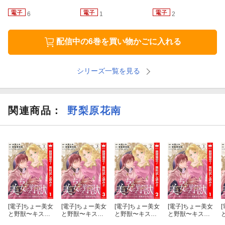
6
1
2
配信中の6巻を買い物かごに入れる
シリーズ一覧を見る
関連商品
：
野梨原花南
[電子]
ちょー美女
[電子]
ちょー美女
[電子]
ちょー美女
[電子]
ちょー美女
[
と野獣〜キスし
と野獣〜キスし
と野獣〜キスし
と野獣〜キスし
たら王子様にな
たら王子様にな
たら王子様にな
たら王子様にな