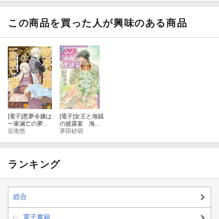
っちゃったの
っちゃったの
っちゃったの
っちゃったの
で、もう一度魔
で、もう一度魔
で、もう一度魔
で、もう一度魔
法をかけなくち
法をかけなくち
法をかけなくち
法をかけなくち
この商品を買った人が興味のある商品
ゃ〜【期間限定
ゃ〜【期間限定
ゃ〜【期間限定
ゃ〜【期間限定
無料】 1
無料】 3
無料】 2
無料】 1
[電子]
悪夢令嬢は
[電子]
女王と海賊
一家滅亡の夢を
の披露宴 海賊
見た 〜私の目
近衛悠
と女王の航宙記
茅田砂胡
的は生き延びる
ことです〜
（３）
ランキング
総合
電子書籍