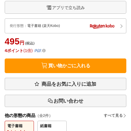
アプリで立ち読み
発行形態
：
電子書籍
(楽天Kobo)
495
円
(税込)
4
ポイント
1倍
内訳
買い物かごに入れる
商品をお気に入りに追加
お問い合わせ
他の形態の商品
すべて見る
（全
2
件）
電子書籍
紙書籍