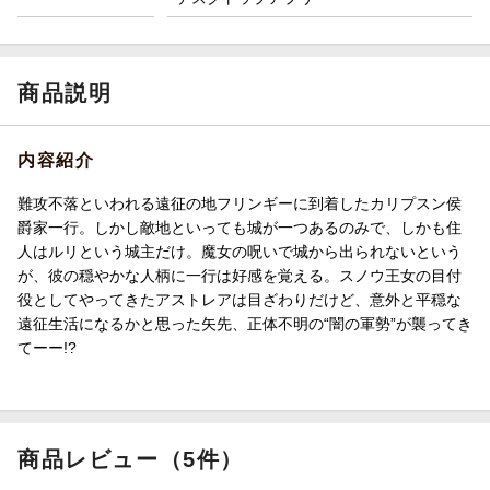
商品説明
内容紹介
難攻不落といわれる遠征の地フリンギーに到着したカリプスン侯
爵家一行。しかし敵地といっても城が一つあるのみで、しかも住
人はルリという城主だけ。魔女の呪いで城から出られないという
が、彼の穏やかな人柄に一行は好感を覚える。スノウ王女の目付
役としてやってきたアストレアは目ざわりだけど、意外と平穏な
遠征生活になるかと思った矢先、正体不明の“闇の軍勢”が襲ってき
てーー!?
商品レビュー（5件）