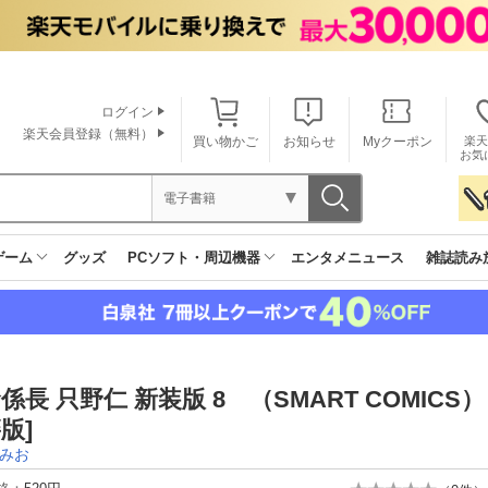
ログイン
楽天会員登録（無料）
買い物かご
お知らせ
Myクーポン
楽天
お気
電子書籍
ゲーム
グッズ
PCソフト・周辺機器
エンタメニュース
雑誌読み
係長 只野仁 新装版 8 （SMART COMICS
版]
みお