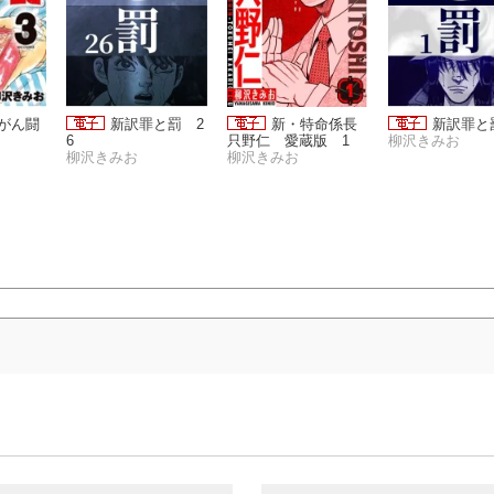
 がん闘
新訳罪と罰 2
新・特命係長
新訳罪と
6
只野仁 愛蔵版 1
柳沢きみお
柳沢きみお
柳沢きみお