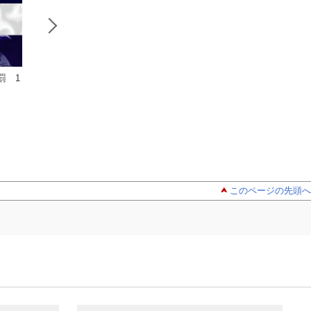
罰 1
新・特命係長
終活人生論 大
新訳罪と罰
只野仁 愛蔵版 3
市民晩歌２
柳沢きみお
柳沢きみお
柳沢きみお
このページの先頭へ