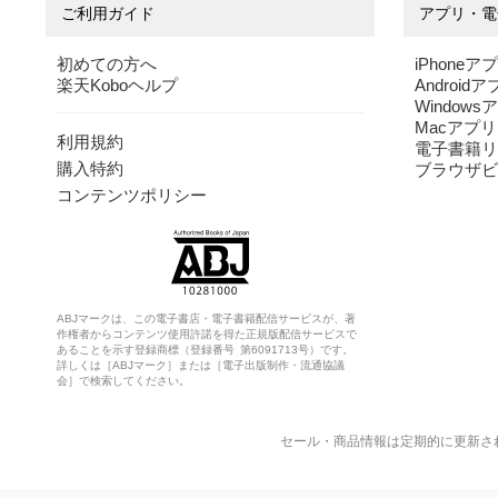
ご利用ガイド
アプリ・電
初めての方へ
iPhoneア
楽天Koboヘルプ
Android
Windows
Macアプリ
利用規約
電子書籍リ
購入特約
ブラウザビ
コンテンツポリシー
ABJマークは、この電子書店・電子書籍配信サービスが、著
作権者からコンテンツ使用許諾を得た正規版配信サービスで
あることを示す登録商標（登録番号 第6091713号）です。
詳しくは［ABJマーク］または［電子出版制作・流通協議
会］で検索してください。
セール・商品情報は定期的に更新さ