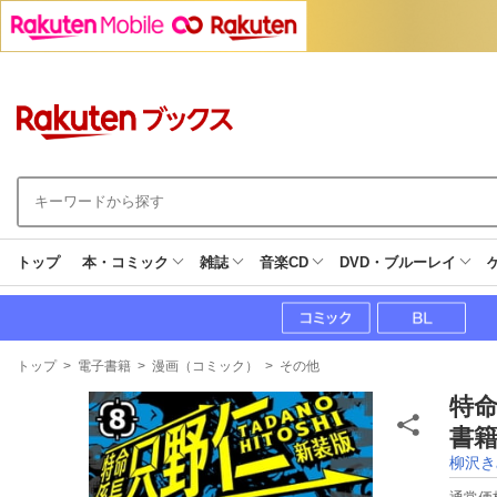
トップ
本・コミック
雑誌
音楽CD
DVD・ブルーレイ
現
トップ
>
電子書籍
>
漫画（コミック）
>
その他
在
地
特命
書籍
柳沢き