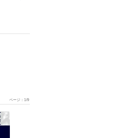
ページ：
1
/
9