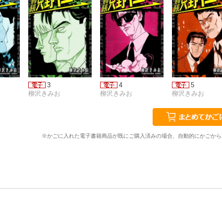
3
4
5
柳沢きみお
柳沢きみお
柳沢きみお
※かごに入れた電子書籍商品が既にご購入済みの場合、自動的にかごから