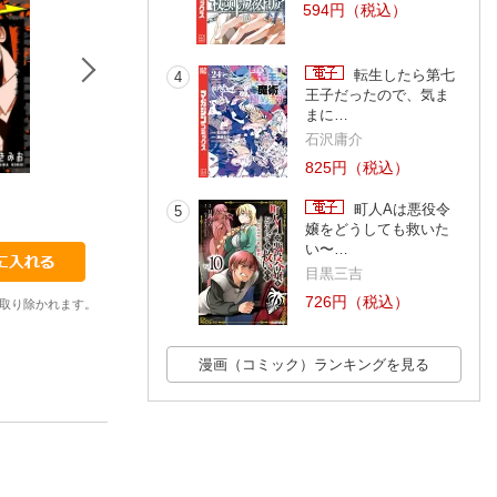
594円（税込）
転生したら第七
4
王子だったので、気ま
まに…
石沢庸介
825円（税込）
6
7
8
町人Aは悪役令
柳沢きみお
柳沢きみお
柳沢きみお
5
嬢をどうしても救いた
い〜…
目黒三吉
726円（税込）
取り除かれます。
漫画（コミック）ランキングを見る