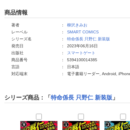
商品情報
著者
：
柳沢きみお
レーベル
：
SMART COMICS
シリーズ名
：
特命係長 只野仁 新装版
発売日
：
2023年06月16日
出版社
：
スマートゲート
商品番号
：
5394100014385
言語
：
日本語
対応端末
：
電子書籍リーダー, Android, iPh
シリーズ商品：「
特命係長 只野仁 新装版
」