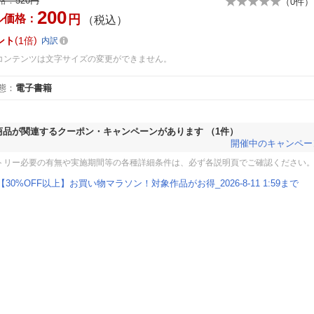
格：
520円
（
0
件）
200
ル価格：
円
（税込）
ント
1倍
内訳
コンテンツは文字サイズの変更ができません。
態
：
電子書籍
商品が関連するクーポン・キャンペーンがあります
（1件）
開催中のキャンペー
トリー必要の有無や実施期間等の各種詳細条件は、必ず各説明頁でご確認ください
【30%OFF以上】お買い物マラソン！対象作品がお得_2026-8-11 1:59まで