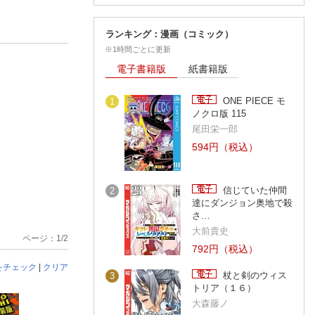
ランキング：漫画（コミック）
※1時間ごとに更新
電子書籍版
紙書籍版
ONE PIECE モ
1
ノクロ版 115
尾田栄一郎
594円（税込）
信じていた仲間
2
達にダンジョン奥地で殺
さ…
大前貴史
ページ：1/2
792円（税込）
をチェック
|
クリア
杖と剣のウィス
3
トリア（１６）
大森藤ノ