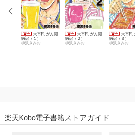
華 新装
大市民 がん闘
大市民 がん闘
大市民
病記（１）
病記（２）
病記（３）
柳沢きみお
柳沢きみお
柳沢きみお
楽天Kobo電子書籍ストアガイド