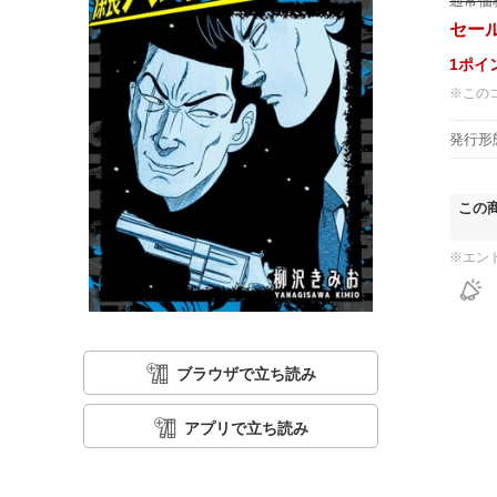
通常価
セー
1
ポイ
※この
発行形
この
※エン
ブラウザで立ち読み
アプリで立ち読み