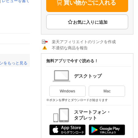
楽天チケット
|
レビューを書く
買い物かごに入れる
エンタメニュース
推し楽
楽天アフィリエイトのリンクを作成
不適切な商品を報告
無料アプリで今すぐ読める！
ンをもっと見る
。
デスクトップ
Windows
Mac
※ボタンを押すとダウンロードが始まります
スマートフォン・
タブレット