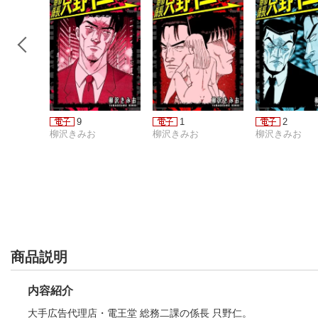
9
1
2
柳沢きみお
柳沢きみお
柳沢きみお
商品説明
内容紹介
大手広告代理店・電王堂 総務二課の係長 只野仁。