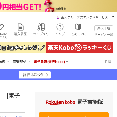
楽天グループのエンタメサービス
電子書籍
楽天市場
楽天Kobo
Kobo
購入履歴
ライブラリ
ヘルプ
初めての方
サービス一覧
本/ゲーム/CD/DVD
に入り
楽天ブックス
雑誌読み放題
楽天マガジン
放題
音楽配信
電子書籍(楽天Kobo)
R18+
音楽配信
楽天ミュージック
動画配信
楽天TV
動画配信ガイド
Rakuten PLAY
） [電子
無料テレビ
電子書籍版
Rチャンネル
チケット