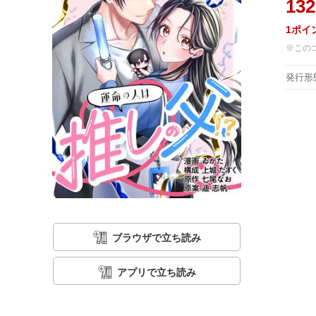
132
1
ポイ
※この
発行形
ブラウザで立ち読み
アプリで立ち読み