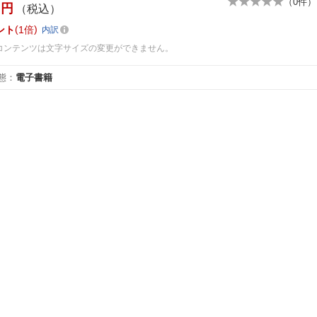
（
0
件）
円
（税込）
ント
1倍
内訳
コンテンツは文字サイズの変更ができません。
態
：
電子書籍