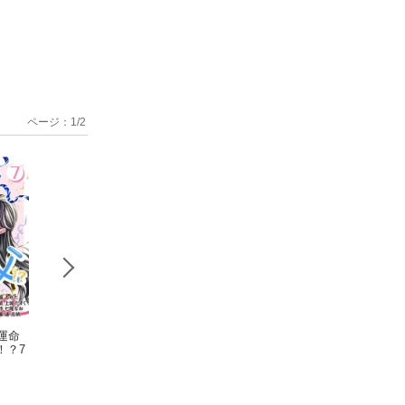
ページ：
1
/
2
運命
［話売］運命
［話売］運命
［話売］運
！？7
の人は推しの父！？5
の人は推しの父！？4
の人は推しの父！
ゐがた
ゐがた
ゐがた