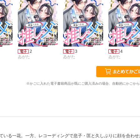
2
3
4
ゐがた
ゐがた
ゐがた
※かごに入れた電子書籍商品が既にご購入済みの場合、自動的にかごから
ている一花。一方、レコーディングで息子・匡と久しぶりに顔を合わせ