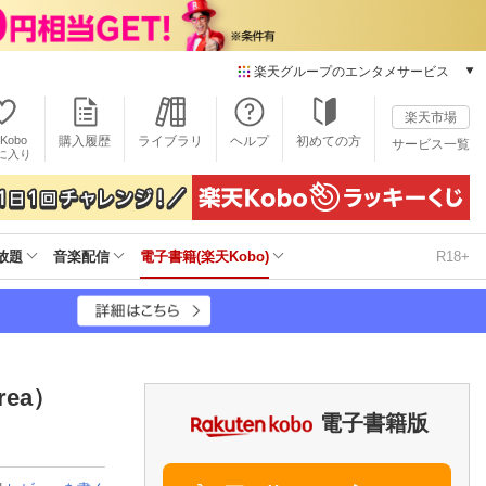
楽天グループのエンタメサービス
電子書籍
楽天市場
楽天Kobo
Kobo
購入履歴
ライブラリ
ヘルプ
初めての方
サービス一覧
本/ゲーム/CD/DVD
に入り
楽天ブックス
雑誌読み放題
楽天マガジン
放題
音楽配信
電子書籍(楽天Kobo)
R18+
音楽配信
楽天ミュージック
動画配信
楽天TV
動画配信ガイド
Rakuten PLAY
urea）
無料テレビ
電子書籍版
Rチャンネル
チケット