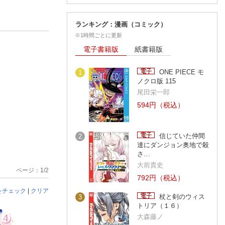
ランキング：漫画（コミック）
※1時間ごとに更新
電子書籍版
紙書籍版
ONE PIECE モ
1
ノクロ版 115
尾田栄一郎
594円（税込）
信じていた仲間
2
達にダンジョン奥地で殺
さ…
大前貴史
ページ：1/2
792円（税込）
をチェック
|
クリア
杖と剣のウィス
3
トリア（１６）
大森藤ノ