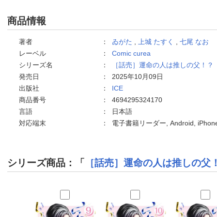
商品情報
著者
：
ゐがた
,
上城 たすく
,
七尾 なお
レーベル
：
Comic curea
シリーズ名
：
［話売］運命の人は推しの父！？
発売日
：
2025年10月09日
出版社
：
ICE
商品番号
：
4694295324170
言語
：
日本語
対応端末
：
電子書籍リーダー, Android, iPh
シリーズ商品：「
［話売］運命の人は推しの父