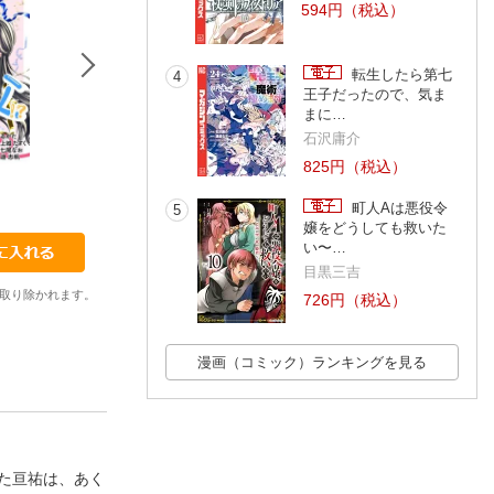
594円（税込）
転生したら第七
4
王子だったので、気ま
まに…
石沢庸介
825円（税込）
5
6
7
ゐがた
ゐがた
ゐがた
町人Aは悪役令
5
嬢をどうしても救いた
い〜…
目黒三吉
取り除かれます。
726円（税込）
漫画（コミック）ランキングを見る
た亘祐は、あく