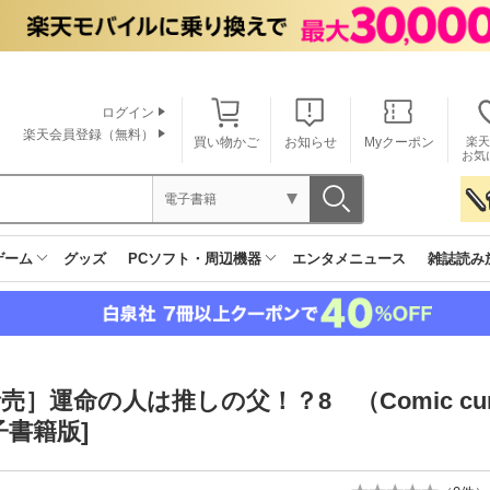
ログイン
楽天会員登録（無料）
買い物かご
お知らせ
Myクーポン
楽天
お気
電子書籍
ゲーム
グッズ
PCソフト・周辺機器
エンタメニュース
雑誌読み
売］運命の人は推しの父！？8 （Comic c
子書籍版]