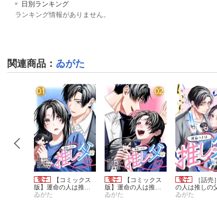
日別ランキング
ランキング情報がありません。
関連商品
：
ゐがた
売］運命
【コミックス
【コミックス
［話売
父！？3
版】運命の人は推し
版】運命の人は推し
の人は推しの
の父！？1
ゐがた
の父！？2
ゐがた
0
ゐがた