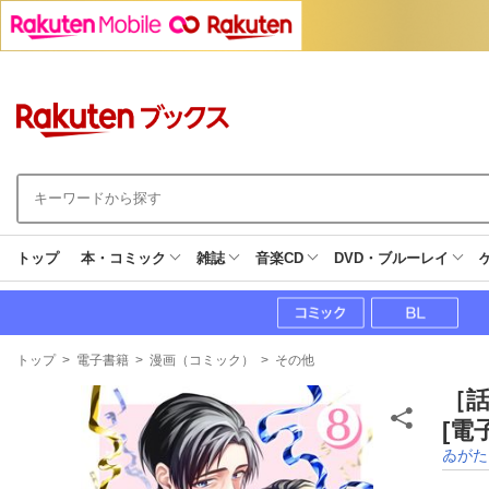
トップ
本・コミック
雑誌
音楽CD
DVD・ブルーレイ
現
トップ
>
電子書籍
>
漫画（コミック）
>
その他
在
地
［話
[電
ゐがた