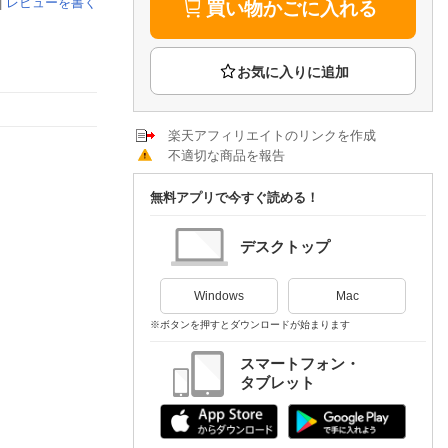
楽天チケット
|
レビューを書く
買い物かごに入れる
エンタメニュース
推し楽
楽天アフィリエイトのリンクを作成
不適切な商品を報告
無料アプリで今すぐ読める！
デスクトップ
Windows
Mac
※ボタンを押すとダウンロードが始まります
スマートフォン・
タブレット