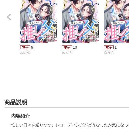
9
10
1
ゐがた
ゐがた
ゐがた
商品説明
内容紹介
忙しい日々を送りつつ、レコーディングがどうなったか気になっ